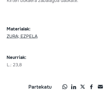
Kirten bukaera zabalagoa daukate.
Materialak:
ZURA; EZPELA
Neurriak:
L.: 23,8
Partekatu