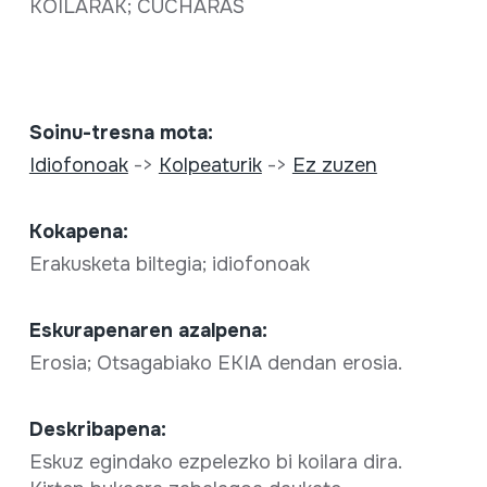
KOILARAK; CUCHARAS
Soinu-tresna mota:
Idiofonoak
->
Kolpeaturik
->
Ez zuzen
Kokapena:
Erakusketa biltegia; idiofonoak
Eskurapenaren azalpena:
Erosia; Otsagabiako EKIA dendan erosia.
Deskribapena:
Eskuz egindako ezpelezko bi koilara dira.