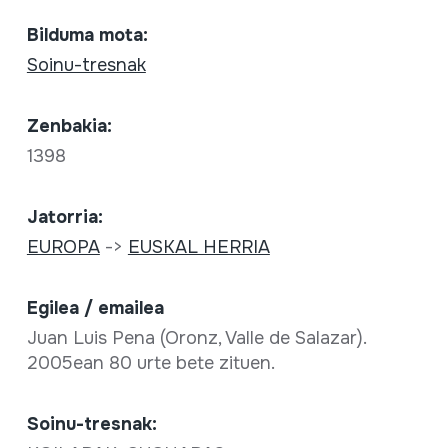
Bilduma mota:
Soinu-tresnak
Zenbakia:
1398
Jatorria:
EUROPA
->
EUSKAL HERRIA
Egilea / emailea
Juan Luis Pena (Oronz, Valle de Salazar).
2005ean 80 urte bete zituen.
Soinu-tresnak: