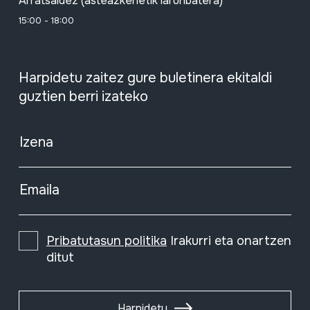
Arratsaldez (asteazkenetik larunbatera)
15:00 - 18:00
Harpidetu zaitez gure buletinera ekitaldi
guztien berri izateko
Izena
Emaila
Pribatutasun politika
Irakurri eta onartzen
ditut
Harpidetu