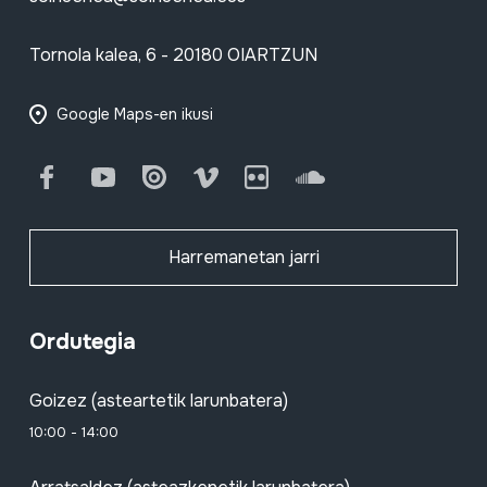
Tornola kalea, 6 - 20180 OIARTZUN
Google Maps-en ikusi
Facebook
Youtube
Issuu
Vimeo
Flickr
SoundCloud
Harremanetan jarri
Ordutegia
Goizez (asteartetik larunbatera)
10:00 - 14:00