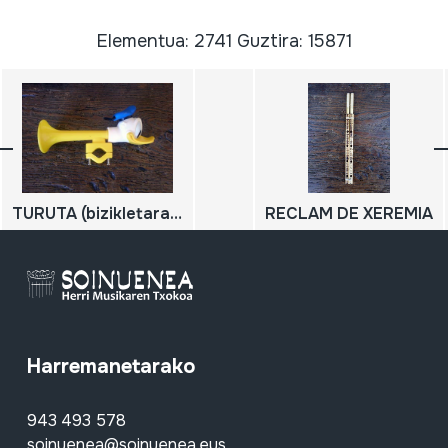
Elementua: 2741 Guztira: 15871
TURUTA (bizikletarako); BOCINA
RECLAM DE XEREMIA
Harremanetarako
943 493 578
soinuenea@soinuenea.eus