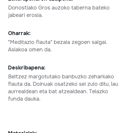
Donostiako Gros auzoko taberna bateko
jabeari erosia.
Oharrak:
"Meditazio flauta" bezala zegoen salgai.
Asiakoa omen da.
Deskribapena:
Beltzez margotutako banbuzko zeharkako
flauta da. Doinuak osatzeko sei zulo ditu, lau
aurrealdean eta bat atzealdean. Telazko
funda dauka.