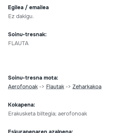
Egilea / emailea
Ez dakigu.
Soinu-tresnak:
FLAUTA
Soinu-tresna mota:
Aerofonoak
->
Flautak
->
Zeharkakoa
Kokapena:
Erakusketa biltegia; aerofonoak
Eskurapenaren azalpena: