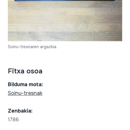
Soinu-tresnaren argazkia.
Fitxa osoa
Bilduma mota:
Soinu-tresnak
Zenbakia:
1786