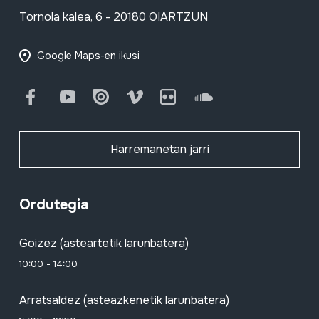
Tornola kalea, 6 - 20180 OIARTZUN
Google Maps-en ikusi
Facebook
Youtube
Issuu
Vimeo
Flickr
SoundCloud
Harremanetan jarri
Ordutegia
Goizez (asteartetik larunbatera)
10:00 - 14:00
Arratsaldez (asteazkenetik larunbatera)