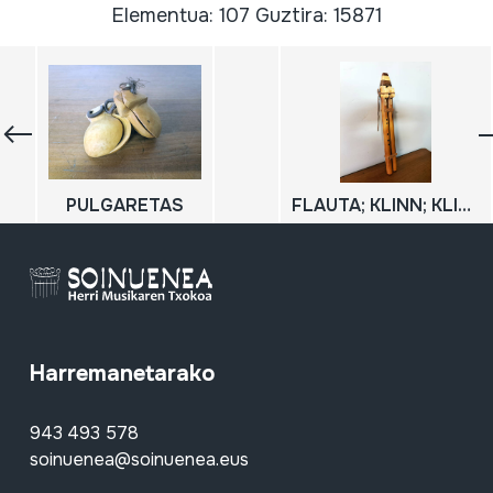
Elementua: 107 Guztira: 15871
PULGARETAS
FLAUTA; KLINN; KLINN BIKOITZA
Harremanetarako
943 493 578
soinuenea@soinuenea.eus