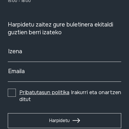
15:00 - 18:00
Harpidetu zaitez gure buletinera ekitaldi
guztien berri izateko
Izena
Emaila
Pribatutasun politika
Irakurri eta onartzen
ditut
Harpidetu