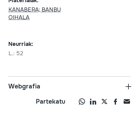
Materialak:
KANABERA; BANBU
OIHALA
Neurriak:
L.: 52
Webgrafia
Partekatu