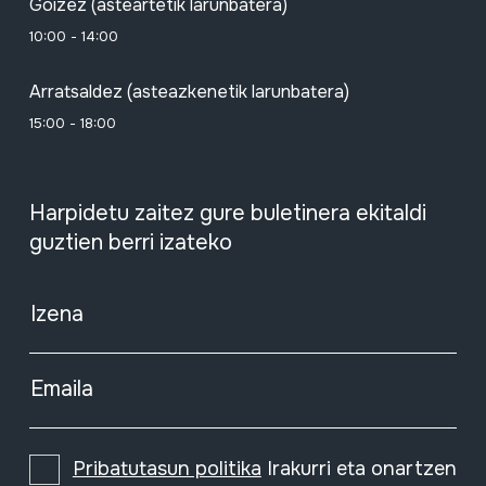
Goizez (asteartetik larunbatera)
10:00 - 14:00
Arratsaldez (asteazkenetik larunbatera)
15:00 - 18:00
Harpidetu zaitez gure buletinera ekitaldi
guztien berri izateko
Izena
Emaila
Pribatutasun politika
Irakurri eta onartzen