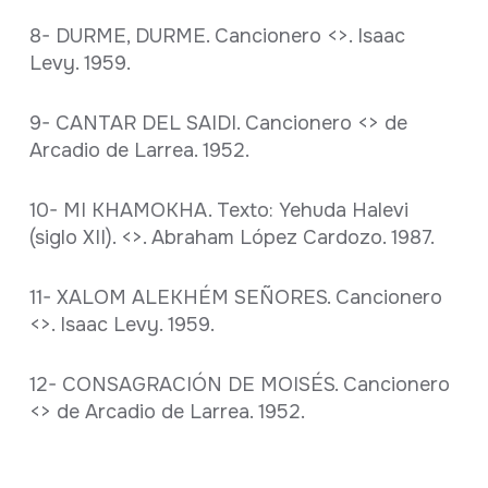
8- DURME, DURME. Cancionero <
>. Isaac
Levy. 1959.
9- CANTAR DEL SAIDI. Cancionero <
> de
Arcadio de Larrea. 1952.
10- MI KHAMOKHA. Texto: Yehuda Halevi
(siglo XII). <
>. Abraham López Cardozo. 1987.
11- XALOM ALEKHÉM SEÑORES. Cancionero
<
>. Isaac Levy. 1959.
12- CONSAGRACIÓN DE MOISÉS. Cancionero
<
> de Arcadio de Larrea. 1952.