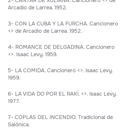
2- CANTAR DE XULIANA. Cancionero <
> de
Arcadio de Larrea. 1952.
3- CON LA CUBA Y LA FURCHA. Cancionero
<
> de Arcadio de Larrea. 1952.
4- ROMANCE DE DELGADINA. Cancionero
<
>. Isaac Levy. 1959.
5- LA COMIDA. Cancionero <
>. Isaac Levy.
1959.
6- LA VIDA DO POR EL RAKÍ. <
>. Isaac Levy.
1977.
7- COPLAS DEL INCENDIO. Tradicional de
Salónica.