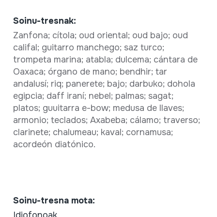
Soinu-tresnak:
Zanfona; cítola; oud oriental; oud bajo; oud
califal; guitarro manchego; saz turco;
trompeta marina; atabla; dulcema; cántara de
Oaxaca; órgano de mano; bendhir; tar
andalusí; riq; panerete; bajo; darbuko; dohola
egipcia; daff iraní; nebel; palmas; sagat;
platos; guuitarra e-bow; medusa de llaves;
armonio; teclados; Axabeba; cálamo; traverso;
clarinete; chalumeau; kaval; cornamusa;
acordeón diatónico.
Soinu-tresna mota:
Idiofonoak