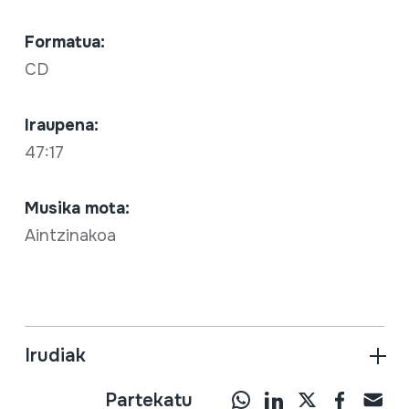
Formatua:
CD
Iraupena:
47:17
Musika mota:
Aintzinakoa
Irudiak
Partekatu