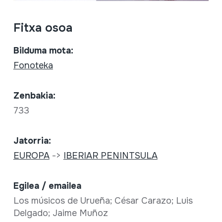
Fitxa osoa
Bilduma mota:
Fonoteka
Zenbakia:
733
Jatorria:
EUROPA
->
IBERIAR PENINTSULA
Egilea / emailea
Los músicos de Urueña; César Carazo; Luis
Delgado; Jaime Muñoz