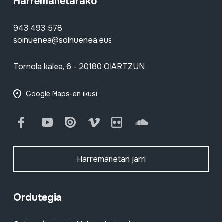
Harremanetarako
943 493 578
soinuenea@soinuenea.eus
Tornola kalea, 6 - 20180 OIARTZUN
Google Maps-en ikusi
Facebook
Youtube
Issuu
Vimeo
Flickr
SoundCloud
Harremanetan jarri
Ordutegia