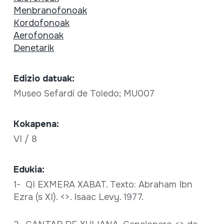
Menbranofonoak
Kordofonoak
Aerofonoak
Denetarik
Edizio datuak:
Museo Sefardí de Toledo; MU007
Kokapena:
VI / 8
Edukia:
1- QI EXMERA XABAT. Texto: Abraham Ibn
Ezra (s XI). <
>. Isaac Levy. 1977.