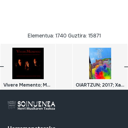
Elementua: 1740 Guztira: 15871
Vivere Memento; Música antigua a la luz de nuestro tiempo
OIARTZUN; 2017; Xanistebanak; [urtekaria]