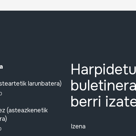
Harpidetu
a
buletinera
steartetik larunbatera)
0
berri izat
ez (asteazkenetik
ra)
Izena
0