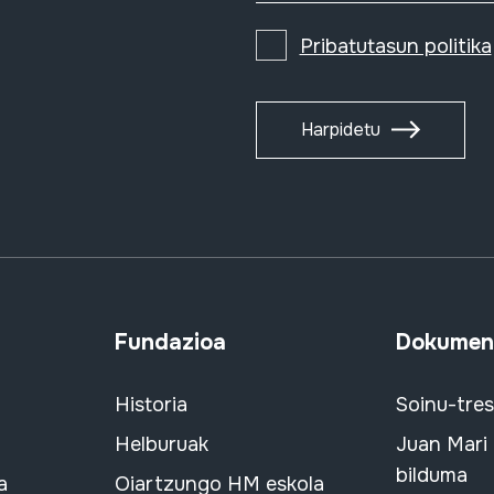
Pribatutasun politika
Harpidetu
Fundazioa
Dokument
Historia
Soinu-tre
Helburuak
Juan Mari
bilduma
a
Oiartzungo HM eskola