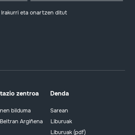
Irakurri eta onartzen ditut
azio zentroa
Denda
snen bilduma
Sarean
 Beltran Argiñena
Liburuak
Liburuak (pdf)