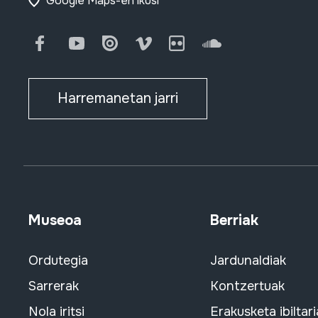
Google Maps-en ikusi
Facebook
Youtube
Issuu
Vimeo
Flickr
SoundCloud
Harremanetan jarri
Museoa
Berriak
Ordutegia
Jardunaldiak
Sarrerak
Kontzertuak
Nola iritsi
Erakusketa ibiltari