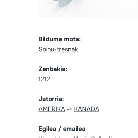
Bilduma mota:
Soinu-tresnak
Zenbakia:
1212
Jatorria:
AMERIKA
->
KANADA
Egilea / emailea