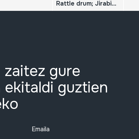
Rattle drum; Jirabirako danborra
 zaitez gure
 ekitaldi guztien
eko
Emaila