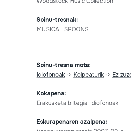
Woodstock Music Collection
Soinu-tresnak:
MUSICAL SPOONS
Soinu-tresna mota:
Idiofonoak
->
Kolpeaturik
->
Ez zuz
Kokapena:
Erakusketa biltegia; idiofonoak
Eskurapenaren azalpena: