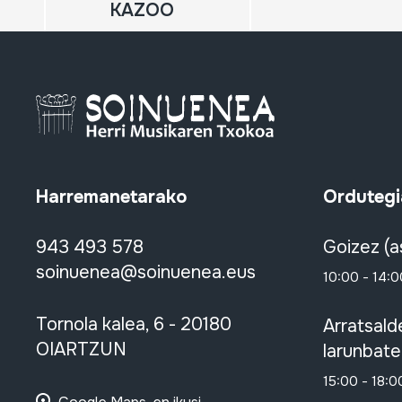
KAZOO
Harremanetarako
Ordutegi
943 493 578
Goizez (a
soinuenea@soinuenea.eus
10:00 - 14:0
Tornola kalea, 6 - 20180
Arratsald
OIARTZUN
larunbate
15:00 - 18:0