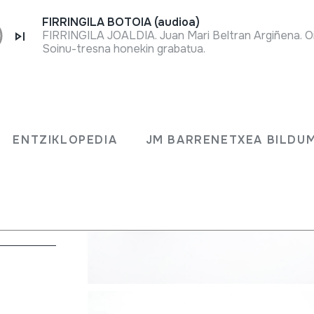
FIRRINGILA BOTOIA (audioa)
FIRRINGILA JOALDIA. Juan Mari Beltran Argiñena. O
Soinu-tresna honekin grabatua.
ENTZIKLOPEDIA
JM BARRENETXEA BILDU
en