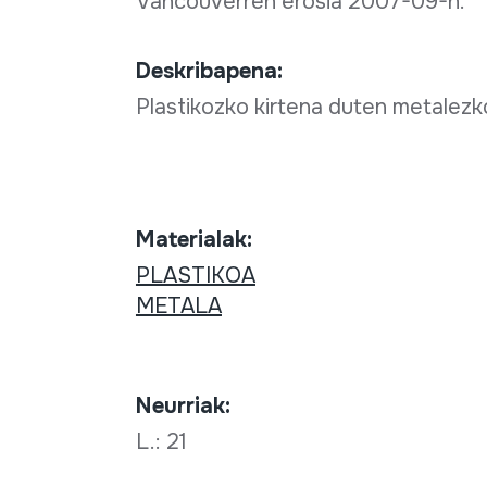
Vancouverren erosia 2007-09-n.
Deskribapena:
Plastikozko kirtena duten metalezko
Materialak:
PLASTIKOA
METALA
Neurriak:
L.: 21