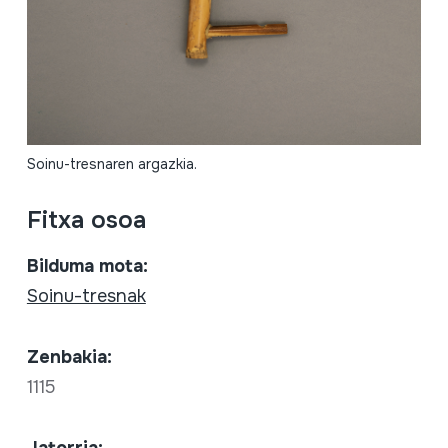
Soinu-tresnaren argazkia.
Fitxa osoa
Bilduma mota:
Soinu-tresnak
Zenbakia:
1115