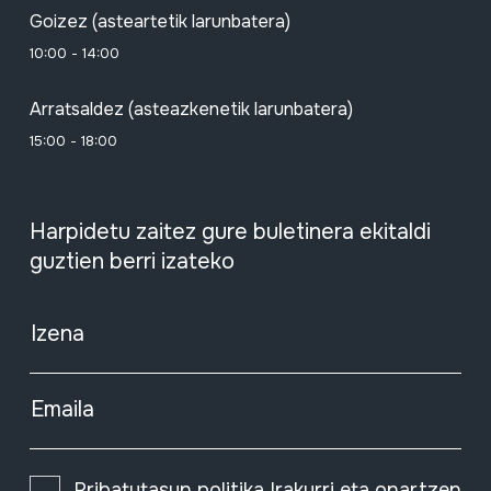
Goizez (asteartetik larunbatera)
10:00 - 14:00
Arratsaldez (asteazkenetik larunbatera)
15:00 - 18:00
Harpidetu zaitez gure buletinera ekitaldi
guztien berri izateko
Izena
Emaila
Pribatutasun politika
Irakurri eta onartzen