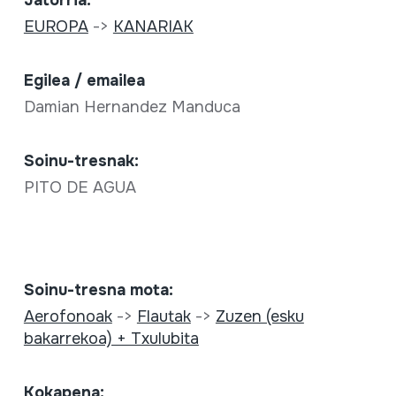
Jatorria:
EUROPA
->
KANARIAK
Egilea / emailea
Damian Hernandez Manduca
Soinu-tresnak:
PITO DE AGUA
Soinu-tresna mota:
Aerofonoak
->
Flautak
->
Zuzen (esku
bakarrekoa) + Txulubita
Kokapena: