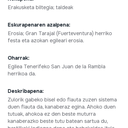
Erakusketa biltegia; taldeak
Eskurapenaren azalpena:
Erosia; Gran Tarajal (Fuerteventura) herriko
festa eta azokan egileari erosia.
Oharrak:
Egilea Tenerifeko San Juan de la Rambla
herrikoa da.
Deskribapena:
Zulorik gabeko bisel edo flauta zuzen sistema
duen flauta da, kanaberaz egina. Ahoko duen
tutuak, ahokoa ez den beste muturra
kanaberazko beste tutu batean sartua du,