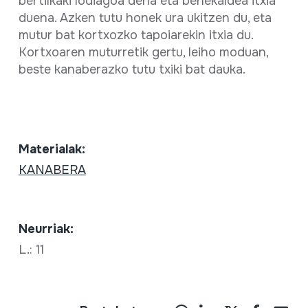
bertilkaki lodiagoa dena eta behekaldea itxia
duena. Azken tutu honek ura ukitzen du, eta
mutur bat kortxozko tapoiarekin itxia du.
Kortxoaren muturretik gertu, leiho moduan,
beste kanaberazko tutu txiki bat dauka.
Materialak:
KANABERA
Neurriak:
L.: 11