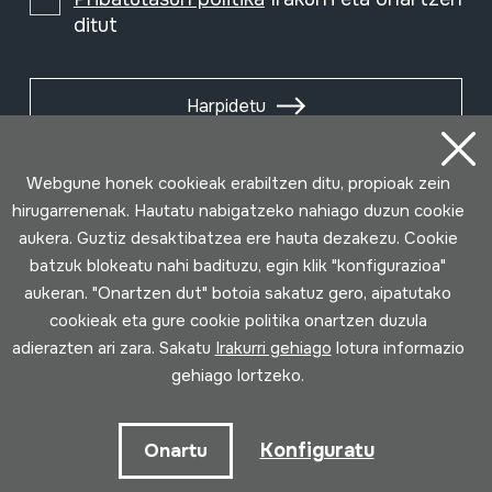
ditut
Harpidetu
Webgune honek cookieak erabiltzen ditu, propioak zein
hirugarrenenak. Hautatu nabigatzeko nahiago duzun cookie
aukera. Guztiz desaktibatzea ere hauta dezakezu. Cookie
batzuk blokeatu nahi badituzu, egin klik "konfigurazioa"
aukeran. "Onartzen dut" botoia sakatuz gero, aipatutako
cookieak eta gure cookie politika onartzen duzula
adierazten ari zara. Sakatu
Irakurri gehiago
lotura informazio
gehiago lortzeko.
Erabilpen baldintzak
Pribatutasun politika
Cookie politika
Konfiguratu
Onartu
Loturak garatua