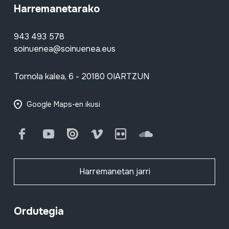
Harremanetarako
943 493 578
soinuenea@soinuenea.eus
Tornola kalea, 6 - 20180 OIARTZUN
Google Maps-en ikusi
Facebook
Youtube
Issuu
Vimeo
Flickr
SoundCloud
Harremanetan jarri
Ordutegia