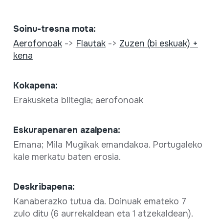
Soinu-tresna mota:
Aerofonoak
->
Flautak
->
Zuzen (bi eskuak) +
kena
Kokapena:
Erakusketa biltegia; aerofonoak
Eskurapenaren azalpena:
Emana; Mila Mugikak emandakoa. Portugaleko
kale merkatu baten erosia.
Deskribapena:
Kanaberazko tutua da. Doinuak emateko 7
zulo ditu (6 aurrekaldean eta 1 atzekaldean).