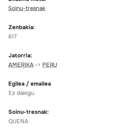
Soinu-tresnak
Zenbakia:
617
Jatorria:
AMERIKA
->
PERU
Egilea / emailea
Ez dakigu.
Soinu-tresnak:
QUENA