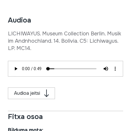
Audioa
LICHIWAYUS. Museum Collection Berlin. Musik
im Andnhochland. 14. Bolivia. C5: Lichiwayus.
LP. MC14.
Audioa jeitsi
Fitxa osoa
Bilduma mota: