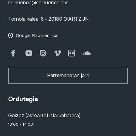
soinuenea@soinuenea.eus
Tornola kalea, 6 - 20180 OIARTZUN
Google Maps-en ikusi
Facebook
Youtube
Issuu
Vimeo
Flickr
SoundCloud
Harremanetan jarri
Ordutegia
Goizez (asteartetik larunbatera)
10:00 - 14:00