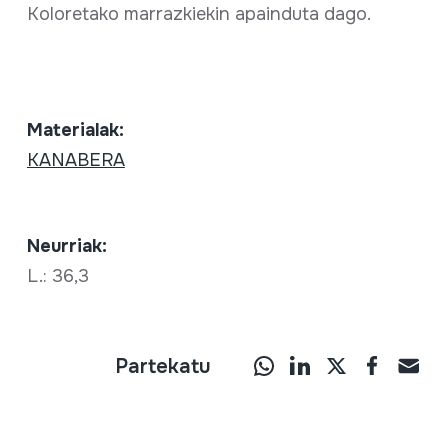
Koloretako marrazkiekin apainduta dago.
Materialak:
KANABERA
Neurriak:
L.: 36,3
Partekatu