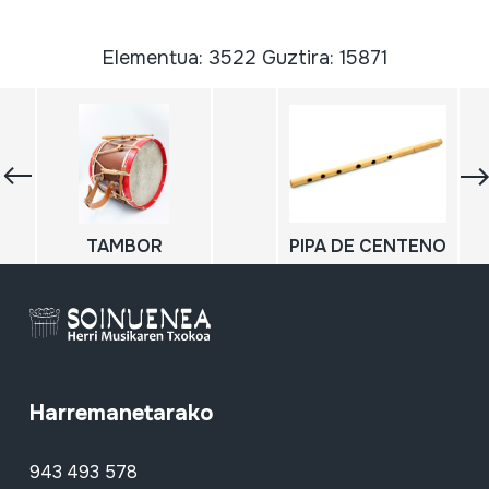
Elementua: 3522 Guztira: 15871
TAMBOR
PIPA DE CENTENO
Harremanetarako
943 493 578