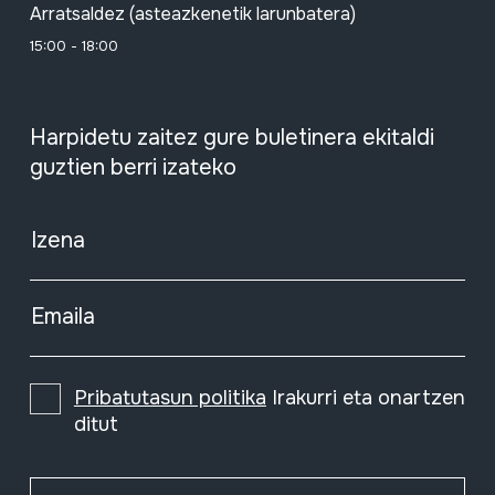
Arratsaldez (asteazkenetik larunbatera)
15:00 - 18:00
Harpidetu zaitez gure buletinera ekitaldi
guztien berri izateko
Izena
Emaila
Pribatutasun politika
Irakurri eta onartzen
ditut