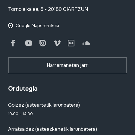
Tornola kalea, 6 - 20180 OIARTZUN
Google Maps-en ikusi
Facebook
Youtube
Issuu
Vimeo
Flickr
SoundCloud
Harremanetan jarri
Ordutegia
Goizez (asteartetik larunbatera)
10:00 - 14:00
Arratsaldez (asteazkenetik larunbatera)