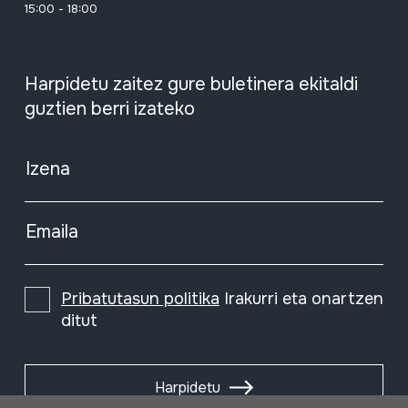
15:00 - 18:00
Harpidetu zaitez gure buletinera ekitaldi
guztien berri izateko
Izena
Emaila
Pribatutasun politika
Irakurri eta onartzen
ditut
Harpidetu