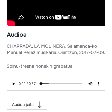
Audioa
CHARRADA. LA MOLINERA. Salamanca-ko
Manuel Pérez musikaria. Oiartzun, 2017-07-09.
Soinu-tresna honekin grabatua.
Audioa jeitsi