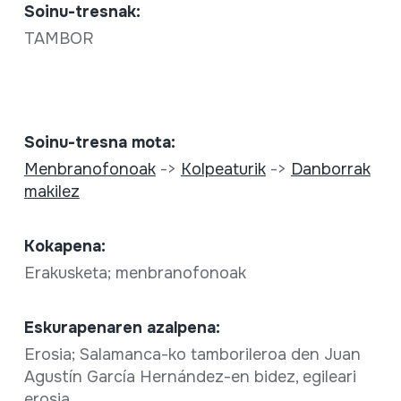
Soinu-tresnak:
TAMBOR
Soinu-tresna mota:
Menbranofonoak
->
Kolpeaturik
->
Danborrak
makilez
Kokapena:
Erakusketa; menbranofonoak
Eskurapenaren azalpena:
Erosia; Salamanca-ko tamborileroa den Juan
Agustín García Hernández-en bidez, egileari
erosia.