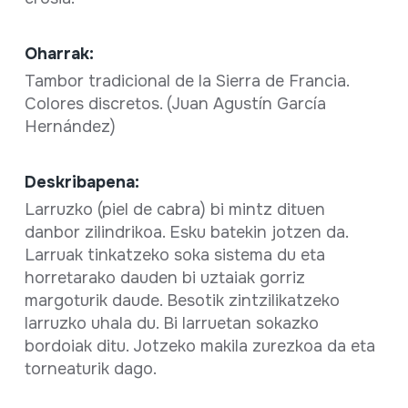
Oharrak:
Tambor tradicional de la Sierra de Francia.
Colores discretos. (Juan Agustín García
Hernández)
Deskribapena:
Larruzko (piel de cabra) bi mintz dituen
danbor zilindrikoa. Esku batekin jotzen da.
Larruak tinkatzeko soka sistema du eta
horretarako dauden bi uztaiak gorriz
margoturik daude. Besotik zintzilikatzeko
larruzko uhala du. Bi larruetan sokazko
bordoiak ditu. Jotzeko makila zurezkoa da eta
torneaturik dago.