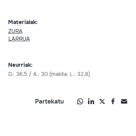
Materialak:
ZURA
LARRUA
Neurriak:
D.: 36,5 / A.: 30 (makila; L.: 32,8)
Partekatu