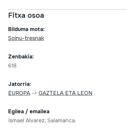
Fitxa osoa
Bilduma mota:
Soinu-tresnak
Zenbakia:
618
Jatorria:
EUROPA
->
GAZTELA ETA LEON
Egilea / emailea
Ismael Alvarez; Salamanca.