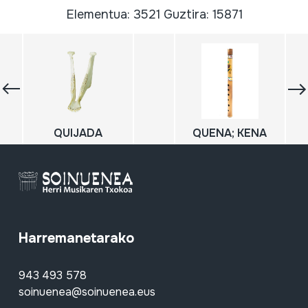
Elementua: 3521 Guztira: 15871
QUIJADA
QUENA; KENA
Harremanetarako
943 493 578
soinuenea@soinuenea.eus