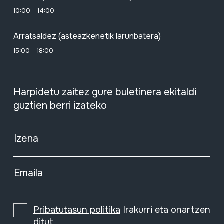
10:00 - 14:00
Arratsaldez (asteazkenetik larunbatera)
15:00 - 18:00
Harpidetu zaitez gure buletinera ekitaldi
guztien berri izateko
Izena
Emaila
Pribatutasun politika
Irakurri eta onartzen
ditut