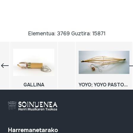
Elementua: 3769 Guztira: 15871
GALLINA
YOYO; YOYO PASTORIL
Harremanetarako