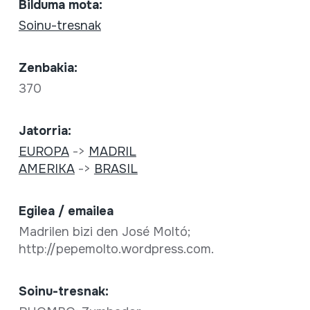
Bilduma mota:
Soinu-tresnak
Zenbakia:
370
Jatorria:
EUROPA
->
MADRIL
AMERIKA
->
BRASIL
Egilea / emailea
Madrilen bizi den José Moltó;
http://pepemolto.wordpress.com.
Soinu-tresnak: