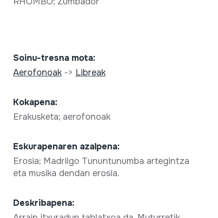
RHOMBO; Zumbador
Soinu-tresna mota:
Aerofonoak
->
Libreak
Kokapena:
Erakusketa; aerofonoak
Eskurapenaren azalpena:
Erosia; Madrilgo Tununtunumba artegintza
eta musika dendan erosia.
Deskribapena:
Arrain itxuradun tablatxoa da. Muturretik