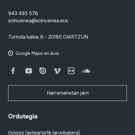
943 493 578
soinuenea@soinuenea.eus
Tornola kalea, 6 - 20180 OIARTZUN
Google Maps-en ikusi
Facebook
Youtube
Issuu
Vimeo
Flickr
SoundCloud
Harremanetan jarri
Ordutegia
Goizez (asteartetik larunbatera)