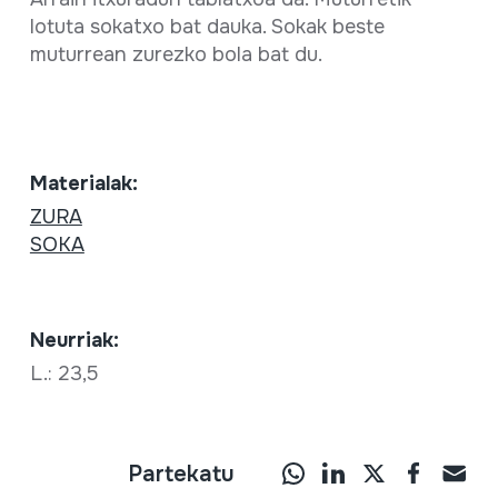
lotuta sokatxo bat dauka. Sokak beste
muturrean zurezko bola bat du.
Materialak:
ZURA
SOKA
Neurriak:
L.: 23,5
Partekatu