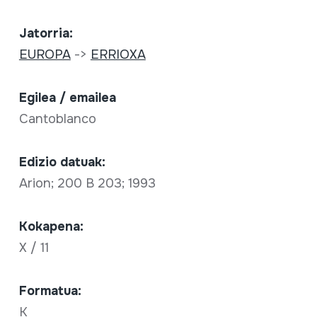
Jatorria:
EUROPA
->
ERRIOXA
Egilea / emailea
Cantoblanco
Edizio datuak:
Arion; 200 B 203; 1993
Kokapena:
X / 11
Formatua:
K