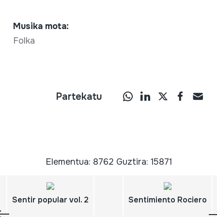
Musika mota:
Folka
Partekatu
Elementua: 8762 Guztira: 15871
Sentir popular vol. 2
Sentimiento Rociero