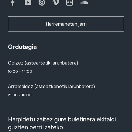
Facebook
Youtube
Issuu
Vimeo
Flickr
SoundCloud
Harremanetan jarri
Ordutegia
Goizez (asteartetik larunbatera)
10:00 - 14:00
Arratsaldez (asteazkenetik larunbatera)
15:00 - 18:00
Harpidetu zaitez gure buletinera ekitaldi
guztien berri izateko