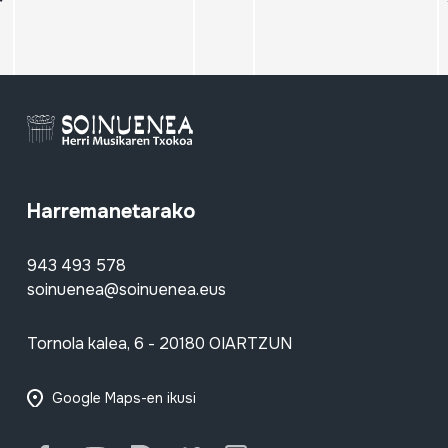
Harremanetarako
943 493 578
soinuenea@soinuenea.eus
Tornola kalea, 6 - 20180 OIARTZUN
Google Maps-en ikusi