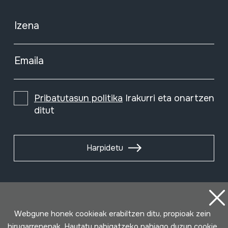
Izena
Emaila
Pribatutasun politika
Irakurri eta onartzen
ditut
Harpidetu
Webgune honek cookieak erabiltzen ditu, propioak zein
hirugarrenenak. Hautatu nabigatzeko nahiago duzun cookie