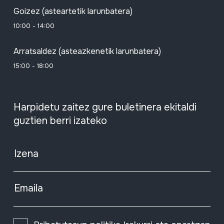
Goizez (asteartetik larunbatera)
10:00 - 14:00
Arratsaldez (asteazkenetik larunbatera)
15:00 - 18:00
Harpidetu zaitez gure buletinera ekitaldi
guztien berri izateko
Izena
Emaila