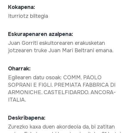
Kokapena:
Iturriotz biltegia
Eskurapenaren azalpena:
Juan Gorriti eskultorearen erakusketan
jotzearen truke Juan Mari Beltrani emana.
Oharrak:
Egilearen datu osoak: COMM. PAOLO
SOPRANI E FIGLI. PREMIATA FABBRICA DI
ARMONICHE. CASTELFIDARDO. ANCORA-
ITALIA.
Deskribapena:
Zurezko kaxa duen akordeoia da, bi zatitan