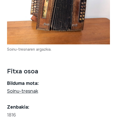
Soinu-tresnaren argazkia.
Fitxa osoa
Bilduma mota:
Soinu-tresnak
Zenbakia:
1816