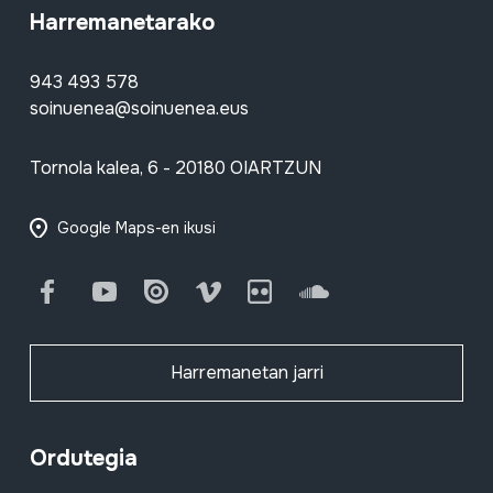
Harremanetarako
943 493 578
soinuenea@soinuenea.eus
Tornola kalea, 6 - 20180 OIARTZUN
Google Maps-en ikusi
Facebook
Youtube
Issuu
Vimeo
Flickr
SoundCloud
Harremanetan jarri
Ordutegia