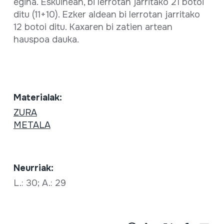
egina. Eskuinean, bi lerrotan jarritako 21 botoi
ditu (11+10). Ezker aldean bi lerrotan jarritako
12 botoi ditu. Kaxaren bi zatien artean
hauspoa dauka.
Materialak:
ZURA
METALA
Neurriak:
L.: 30; A.: 29