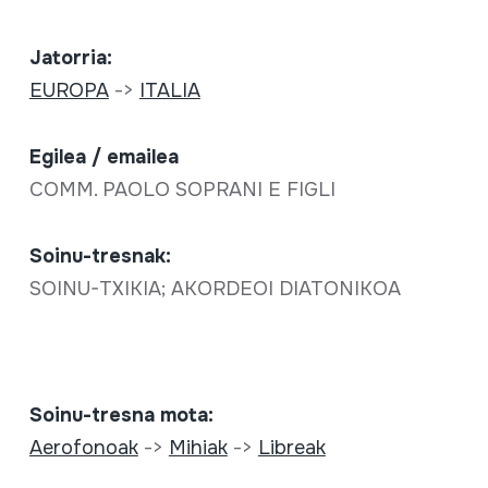
Jatorria:
EUROPA
->
ITALIA
Egilea / emailea
COMM. PAOLO SOPRANI E FIGLI
Soinu-tresnak:
SOINU-TXIKIA; AKORDEOI DIATONIKOA
Soinu-tresna mota:
Aerofonoak
->
Mihiak
->
Libreak