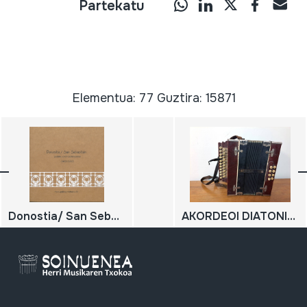
Partekatu
Elementua: 77 Guztira: 15871
Donostia/ San Sebastián postalez postal/postal a postal (1902-1930)
AKORDEOI DIATONIKOA