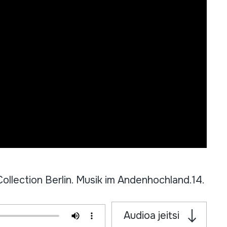
ction Berlin. Musik im Andenhochland.14.
Audioa jeitsi