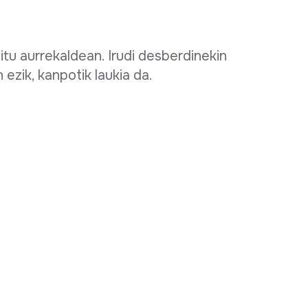
itu aurrekaldean. Irudi desberdinekin
 ezik, kanpotik laukia da.