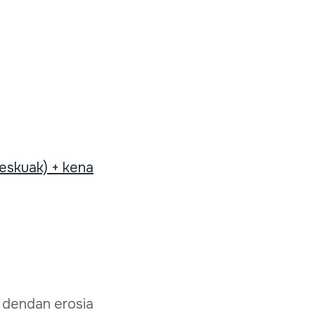
 eskuak) + kena
a dendan erosia