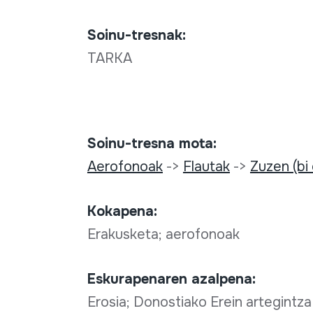
Soinu-tresnak:
TARKA
Soinu-tresna mota:
Aerofonoak
->
Flautak
->
Zuzen (bi
Kokapena:
Erakusketa; aerofonoak
Eskurapenaren azalpena:
Erosia; Donostiako Erein artegintz