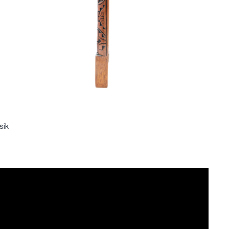
sik
.