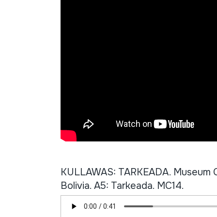
KULLAWAS: TARKEADA. Museum Colle
Bolivia. A5: Tarkeada. MC14.