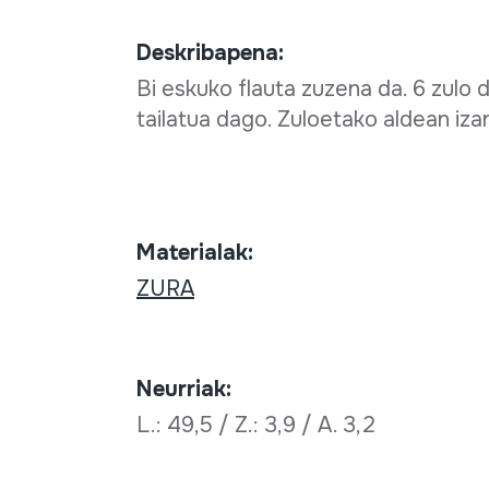
Deskribapena:
Bi eskuko flauta zuzena da. 6 zulo d
tailatua dago. Zuloetako aldean izan
Materialak:
ZURA
Neurriak:
L.: 49,5 / Z.: 3,9 / A. 3,2