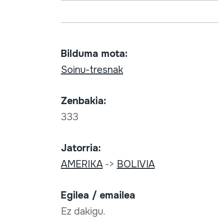
Bilduma mota:
Soinu-tresnak
Zenbakia:
333
Jatorria:
AMERIKA
->
BOLIVIA
Egilea / emailea
Ez dakigu.