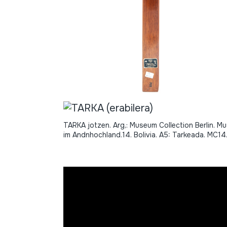
TARKA jotzen. Arg,: Museum Collection Berlin. Mu
im Andnhochland.14. Bolivia. A5: Tarkeada. MC14