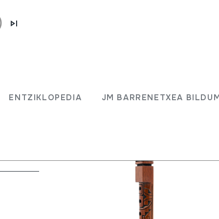
ENTZIKLOPEDIA
JM BARRENETXEA BILDU
eskuak) + kena