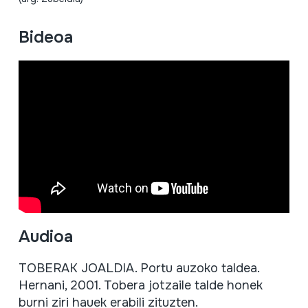
Bideoa
Audioa
TOBERAK JOALDIA. Portu auzoko taldea.
Hernani, 2001. Tobera jotzaile talde honek
burni ziri hauek erabili zituzten.