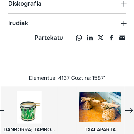
Diskografia
Irudiak
Partekatu
Elementua: 4137 Guztira: 15871
DANBORRA; TAMBOR; GAITA-DULTZAINA TALDERAKO DANBORRA
TXALAPARTA