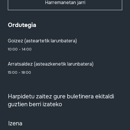
Harremanetan jarri
Ordutegia
Goizez (asteartetik larunbatera)
10:00 - 14:00
Arratsaldez (asteazkenetik larunbatera)
15:00 - 18:00
Harpidetu zaitez gure buletinera ekitaldi
guztien berri izateko
Izena