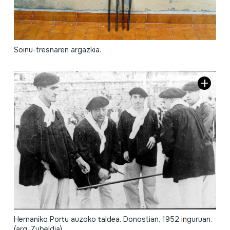
Soinu-tresnaren argazkia.
Hernaniko Portu auzoko taldea. Donostian, 1952 inguruan.
(arg. Zubeldia)