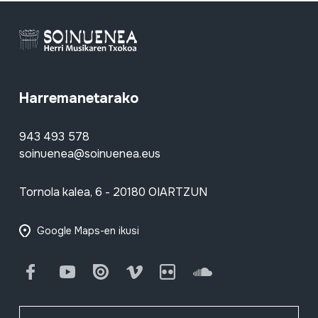
Harremanetarako
943 493 578
soinuenea@soinuenea.eus
Tornola kalea, 6 - 20180 OIARTZUN
Google Maps-en ikusi
Facebook
Youtube
Issuu
Vimeo
Flickr
SoundCloud