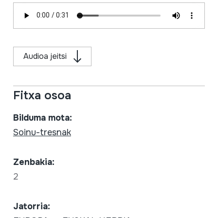
Audioa jeitsi
Fitxa osoa
Bilduma mota:
Soinu-tresnak
Zenbakia:
2
Jatorria: