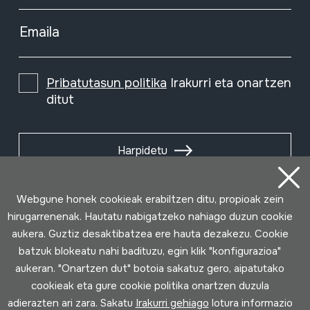
Emaila
Pribatutasun politika
Irakurri eta onartzen
ditut
Harpidetu
Webgune honek cookieak erabiltzen ditu, propioak zein
hirugarrenenak. Hautatu nabigatzeko nahiago duzun cookie
aukera. Guztiz desaktibatzea ere hauta dezakezu. Cookie
batzuk blokeatu nahi badituzu, egin klik "konfigurazioa"
aukeran. "Onartzen dut" botoia sakatuz gero, aipatutako
cookieak eta gure cookie politika onartzen duzula
adierazten ari zara. Sakatu
Irakurri gehiago
lotura informazio