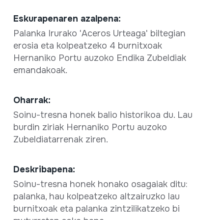
Eskurapenaren azalpena:
Palanka Irurako 'Aceros Urteaga' biltegian
erosia eta kolpeatzeko 4 burnitxoak
Hernaniko Portu auzoko Endika Zubeldiak
emandakoak.
Oharrak:
Soinu-tresna honek balio historikoa du. Lau
burdin ziriak Hernaniko Portu auzoko
Zubeldiatarrenak ziren.
Deskribapena:
Soinu-tresna honek honako osagaiak ditu:
palanka, hau kolpeatzeko altzairuzko lau
burnitxoak eta palanka zintzilikatzeko bi