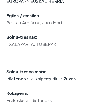
EUROPA
->
EUSKAL HERRIA
Egilea / emailea
Beltran Argiñena, Juan Mari
Soinu-tresnak:
TXALAPARTA; TOBERAK
Soinu-tresna mota:
Idiofonoak
->
Kolpeaturik
->
Zuzen
Kokapena:
Erakusketa; idiofonoak