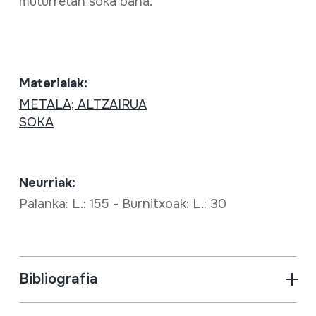
muturretan soka bana.
Materialak:
METALA; ALTZAIRUA
SOKA
Neurriak:
Palanka: L.: 155 - Burnitxoak: L.: 30
Bibliografia