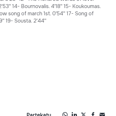
53'' 14- Bournovalis. 4'18'' 15- Koukoumas.
w song of march 1st. 0'54'' 17- Song of
'' 19- Sousta. 2'44''
Partekatu