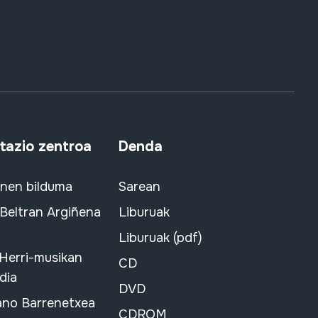
azio zentroa
Denda
snen bilduma
Sarean
 Beltran Argiñena
Liburuak
Liburuak (pdf)
 Herri-musikan
CD
dia
DVD
ano Barrenetxea
CDROM