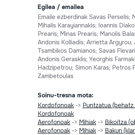
Egilea / emailea
Emaile ezberdinak Savas Perselis; M
Mihalis Karayiannakis; Ioannis Diak
Prearis; Minas Prearis; Manolis Bala
Andonis Kolliadis; Arrietta Argyro
Tsambikos Damianos; Savas Flevari
Andonis Gerasklis; Yeorghis Farmak
Hadzipetrou; Simon Karas; Petros Ps
Zambetoulas
Soinu-tresna mota:
Kordofonoak
->
Puntzatua (behatz
Kordofonoak
Aerofonoak
->
Mihiak
->
Bikoitza (
Aerofonoak
->
Mihiak
->
Bakun (kla