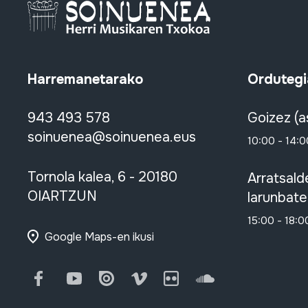
Harremanetarako
Ordutegi
943 493 578
Goizez (a
soinuenea@soinuenea.eus
10:00 - 14:0
Tornola kalea, 6 - 20180
Arratsald
OIARTZUN
larunbate
15:00 - 18:0
Google Maps-en ikusi
Facebook
Youtube
Issuu
Vimeo
Flickr
SoundCloud