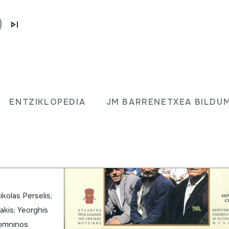
Kasoz,
ENTZIKLOPEDIA
JM BARRENETXEA BILDU
alch;
Kasos,
Chalki
kolas Perselis;
akis; Yeorghis
 Komninos