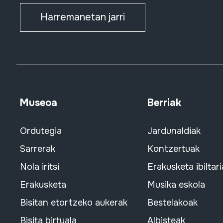
Harremanetan jarri
Museoa
Berriak
Ordutegia
Jardunaldiak
Sarrerak
Kontzertuak
Nola iritsi
Erakusketa ibiltari
Erakusketa
Musika eskola
Bisitan etortzeko aukerak
Bestelakoak
Bisita birtuala
Albisteak