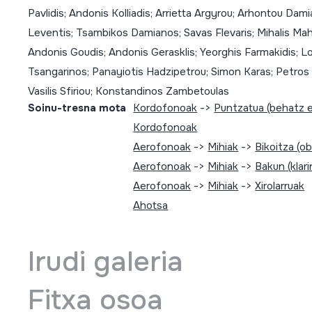
Pavlidis; Andonis Kolliadis; Arrietta Argyrou; Arhontou Dam
Leventis; Tsambikos Damianos; Savas Flevaris; Mihalis Ma
Andonis Goudis; Andonis Gerasklis; Yeorghis Farmakidis; L
Tsangarinos; Panayiotis Hadzipetrou; Simon Karas; Petros
Vasilis Sfiriou; Konstandinos Zambetoulas
Soinu-tresna mota
Kordofonoak
->
Puntzatua (behatz 
Kordofonoak
Aerofonoak
->
Mihiak
->
Bikoitza (o
Aerofonoak
->
Mihiak
->
Bakun (klar
Aerofonoak
->
Mihiak
->
Xirolarruak
Ahotsa
Irudi galeria
Fitxa osoa