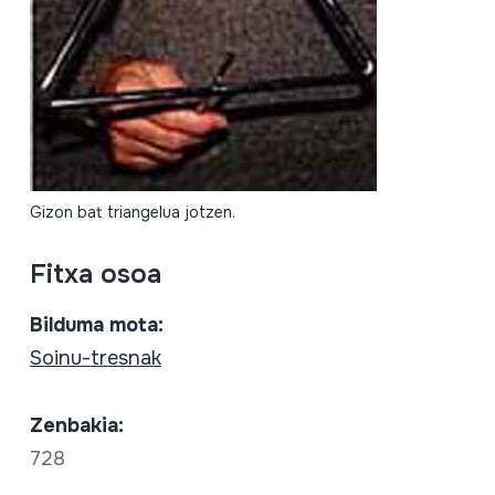
Gizon bat triangelua jotzen.
Fitxa osoa
Bilduma mota:
Soinu-tresnak
Zenbakia:
728