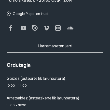
Tornola kalea, 6 - 20180 OIARTZUN
Google Maps-en ikusi
Facebook
Youtube
Issuu
Vimeo
Flickr
SoundCloud
Harremanetan jarri
Ordutegia
Goizez (asteartetik larunbatera)
10:00 - 14:00
Arratsaldez (asteazkenetik larunbatera)
15:00 - 18:00