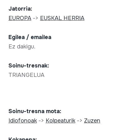
Jatorria:
EUROPA
->
EUSKAL HERRIA
Egilea / emailea
Ez dakigu.
Soinu-tresnak:
TRIANGELUA
Soinu-tresna mota:
Idiofonoak
->
Kolpeaturik
->
Zuzen
Kokapena: