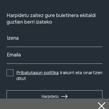
Harpidetu zaitez gure buletinera ekitaldi
guztien berri izateko
Izena
Emaila
Pribatutasun politika
Irakurri eta onartzen
ditut
Harpidetu