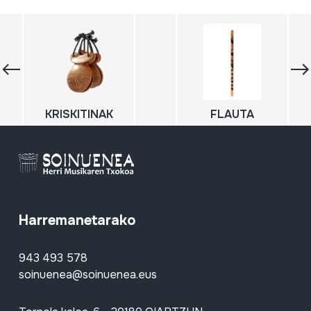
KRISKITINAK
FLAUTA
Harremanetarako
943 493 578
soinuenea@soinuenea.eus