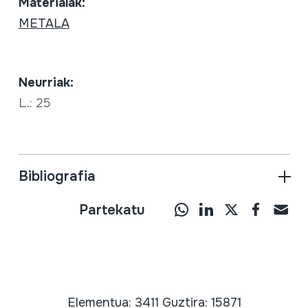
Materialak:
METALA
Neurriak:
L.: 25
Bibliografia
Partekatu
Elementua: 3411 Guztira: 15871