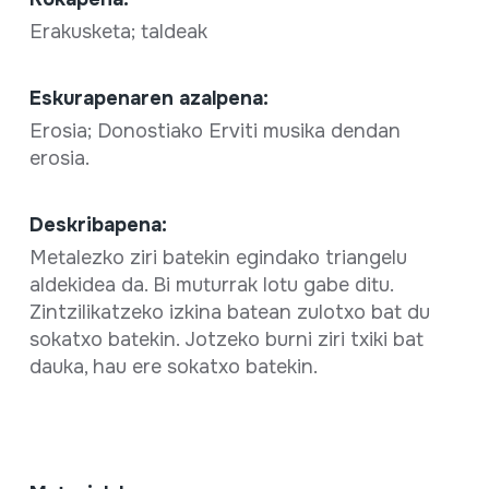
Erakusketa; taldeak
Eskurapenaren azalpena:
Erosia; Donostiako Erviti musika dendan
erosia.
Deskribapena:
Metalezko ziri batekin egindako triangelu
aldekidea da. Bi muturrak lotu gabe ditu.
Zintzilikatzeko izkina batean zulotxo bat du
sokatxo batekin. Jotzeko burni ziri txiki bat
dauka, hau ere sokatxo batekin.