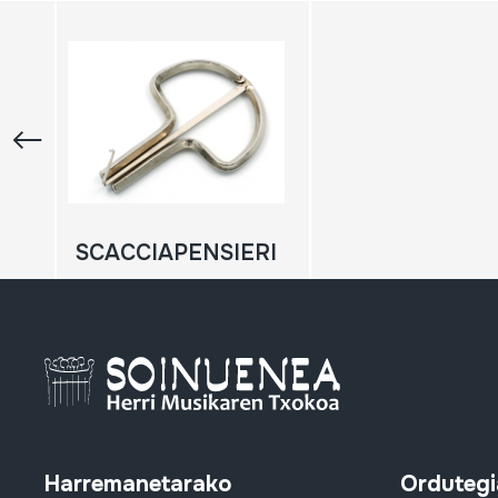
SCACCIAPENSIERI
Harremanetarako
Ordutegi