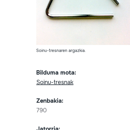
Soinu-tresnaren argazkia.
Bilduma mota:
Soinu-tresnak
Zenbakia:
790
Jatorria: