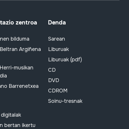
azio zentroa
Denda
snen bilduma
Sarean
 Beltran Argiñena
Liburuak
Liburuak (pdf)
 Herri-musikan
CD
dia
DVD
ano Barrenetxea
CDROM
Soinu-tresnak
 digitalak
 bertan ikertu