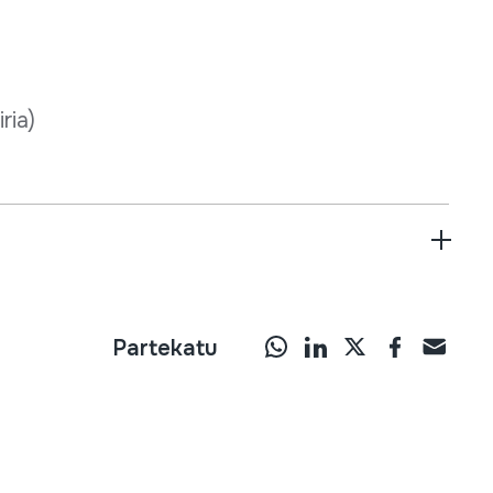
iria)
Partekatu