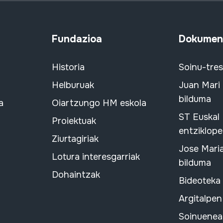
Fundazioa
Dokument
Historia
Soinu-tre
Helburuak
Juan Mari
bilduma
a
Oiartzungo HM eskola
ST Euskal
Proiektuak
entziklope
Ziurtagiriak
Jose Mari
Lotura interesgarriak
bilduma
Dohaintzak
Bideoteka
Argitalpen
Soinuenean