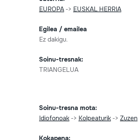
EUROPA
->
EUSKAL HERRIA
Egilea / emailea
Ez dakigu.
Soinu-tresnak:
TRIANGELUA
Soinu-tresna mota:
Idiofonoak
->
Kolpeaturik
->
Zuzen
Kokapena: