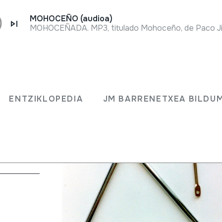
MOHOCEÑO (audioa)
MOHOCEÑADA. MP3, titulado Mohoceño, de Paco Jim
ENTZIKLOPEDIA
JM BARRENETXEA BILDU