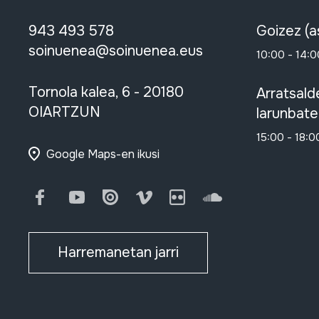
943 493 578
Goizez (a
soinuenea@soinuenea.eus
10:00 - 14:0
Tornola kalea, 6 - 20180
Arratsald
OIARTZUN
larunbate
15:00 - 18:0
Google Maps-en ikusi
Facebook
Youtube
Issuu
Vimeo
Flickr
SoundCloud
Harremanetan jarri