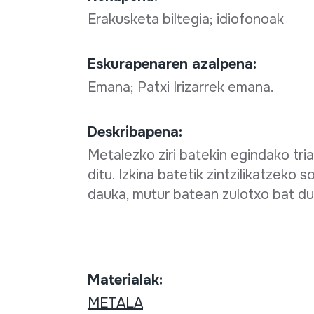
Erakusketa biltegia; idiofonoak
Eskurapenaren azalpena:
Emana; Patxi Irizarrek emana.
Deskribapena:
Metalezko ziri batekin egindako tri
ditu. Izkina batetik zintzilikatzeko s
dauka, mutur batean zulotxo bat d
Materialak:
METALA