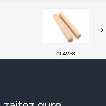
CLAVES
 zaitez gure