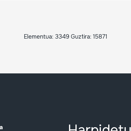
Elementua: 3349 Guztira: 15871
Harpidetu
a