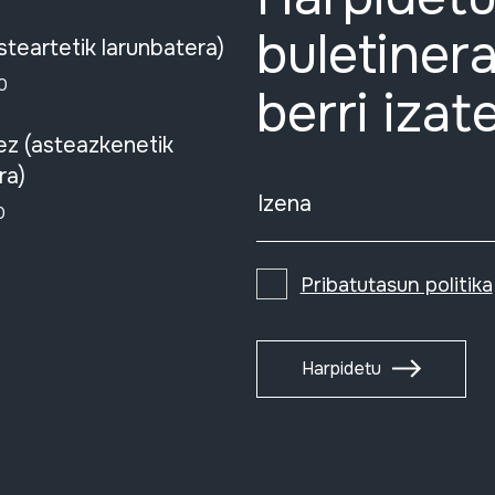
buletinera
steartetik larunbatera)
0
berri izat
ez (asteazkenetik
ra)
Izena
0
Pribatutasun politika
Harpidetu