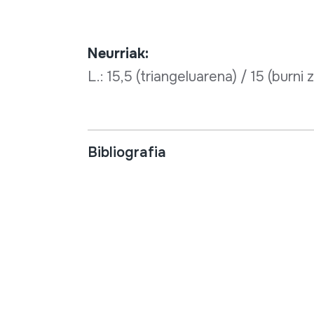
Neurriak:
L.: 15,5 (triangeluarena) / 15 (burni z
Bibliografia