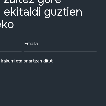
 ekitaldi guztien
eko
Emaila
Irakurri eta onartzen ditut