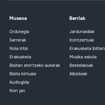
Museoa
Berriak
Ordutegia
Jardunaldiak
Sarrerak
Kontzertuak
Nola iritsi
Erakusketa ibiltari
Erakusketa
Musika eskola
Bisitan etortzeko aukerak
Bestelakoak
Bisita birtuala
Albisteak
Audiogida
Non jan