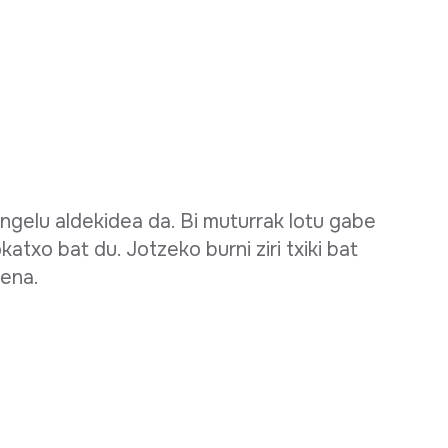
angelu aldekidea da. Bi muturrak lotu gabe
okatxo bat du. Jotzeko burni ziri txiki bat
uena.