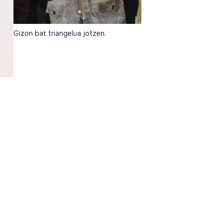
Gizon bat triangelua jotzen.