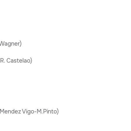
(Wagner)
R. Castelao)
endez Vigo-M.Pinto)