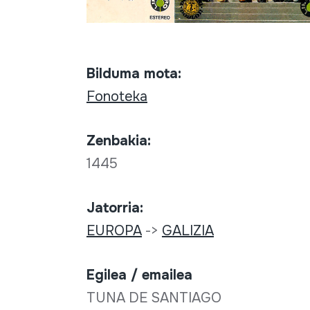
Bilduma mota:
Fonoteka
Zenbakia:
1445
Jatorria:
EUROPA
->
GALIZIA
Egilea / emailea
TUNA DE SANTIAGO