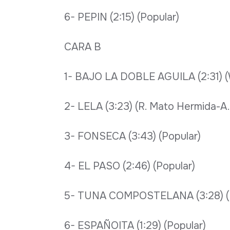
6- PEPIN (2:15) (Popular)
CARA B
1- BAJO LA DOBLE AGUILA (2:31) 
2- LELA (3:23) (R. Mato Hermida-A.
3- FONSECA (3:43) (Popular)
4- EL PASO (2:46) (Popular)
5- TUNA COMPOSTELANA (3:28) (M
6- ESPAÑOITA (1:29) (Popular)