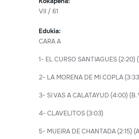
Kokapena:
VII / 61
Edukia:
CARA A
1- EL CURSO SANTIAGUES (2:20) (
2- LA MORENA DE MI COPLA (3:33) (
3- SI VAS A CALATAYUD (4:00) (B. 
4- CLAVELITOS (3:03)
5- MUEIRA DE CHANTADA (2:15) (A.