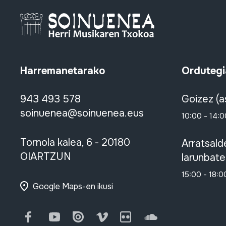
Harremanetarako
Ordutegi
943 493 578
Goizez (a
soinuenea@soinuenea.eus
10:00 - 14:0
Tornola kalea, 6 - 20180
Arratsald
OIARTZUN
larunbate
15:00 - 18:0
Google Maps-en ikusi
Facebook
Youtube
Issuu
Vimeo
Flickr
SoundCloud