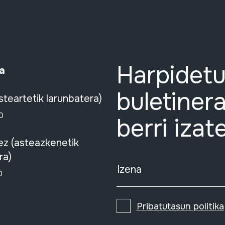
Harpidetu
a
buletinera
steartetik larunbatera)
0
berri izat
ez (asteazkenetik
ra)
Izena
0
Pribatutasun politika