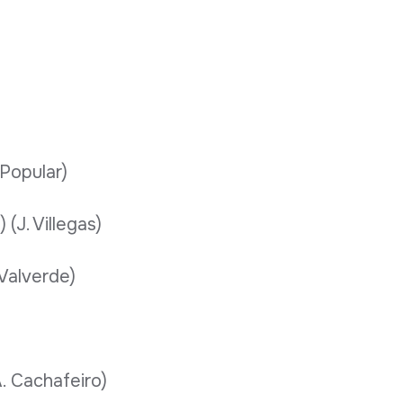
Popular)
J. Villegas)
Valverde)
 Cachafeiro)