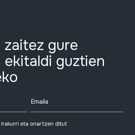
 zaitez gure
 ekitaldi guztien
eko
Emaila
Irakurri eta onartzen ditut