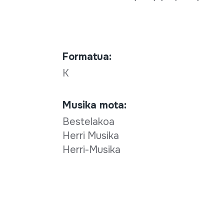
Formatua:
K
Musika mota:
Bestelakoa
Herri Musika
Herri-Musika