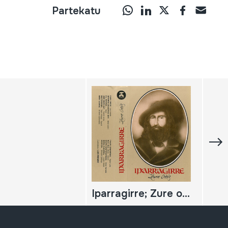
Partekatu
Iparragirre; Zure oroiz