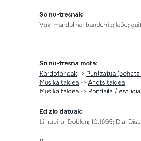
Soinu-tresnak:
Voz; mandolina; bandurria; laúd; gu
Soinu-tresna mota:
Kordofonoak
->
Puntzatua (behatz
Musika taldea
->
Ahots taldea
Musika taldea
->
Rondaila / estudia
Edizio datuak:
Limoeiro; Doblon; 10.1695; Dial Dis