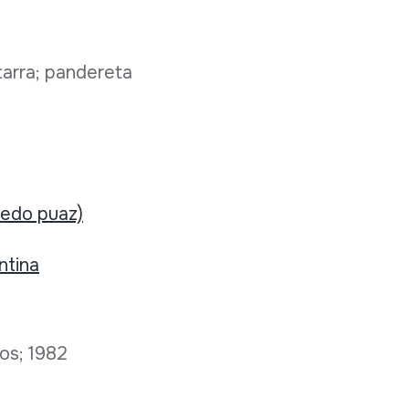
itarra; pandereta
 edo puaz)
ntina
cos; 1982