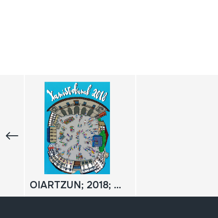
OIARTZUN; 2018; Xanistebanak; [urtekaria]