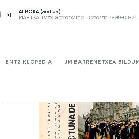
ALBOKA (audioa)
MARTXA. Patxi Gorrotxategi. Donostia, 1990-03-26.
.
ENTZIKLOPEDIA
JM BARRENETXEA BILDU
edo puaz)
tina