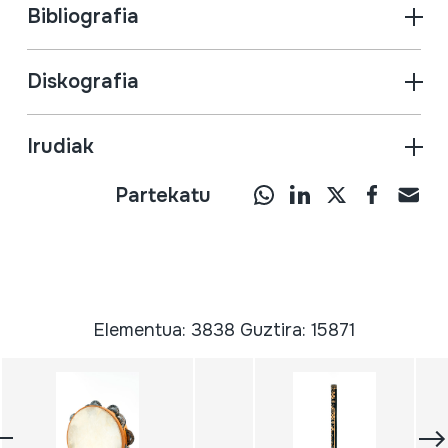
Bibliografia
Diskografia
Irudiak
Partekatu
Elementua: 3838 Guztira: 15871