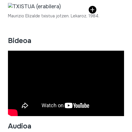
Maurizio Elizalde txistua jotzen. Lekaroz, 1984.
Bideoa
Audioa