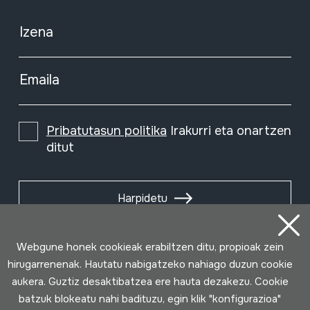
Izena
Emaila
Pribatutasun politika
Irakurri eta onartzen
ditut
Harpidetu
Webgune honek cookieak erabiltzen ditu, propioak zein
hirugarrenenak. Hautatu nabigatzeko nahiago duzun cookie
aukera. Guztiz desaktibatzea ere hauta dezakezu. Cookie
batzuk blokeatu nahi badituzu, egin klik "konfigurazioa"