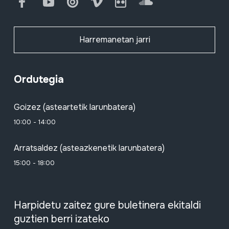
Facebook
Youtube
Issuu
Vimeo
Flickr
SoundCloud
Harremanetan jarri
Ordutegia
Goizez (asteartetik larunbatera)
10:00 - 14:00
Arratsaldez (asteazkenetik larunbatera)
15:00 - 18:00
Harpidetu zaitez gure buletinera ekitaldi
guztien berri izateko