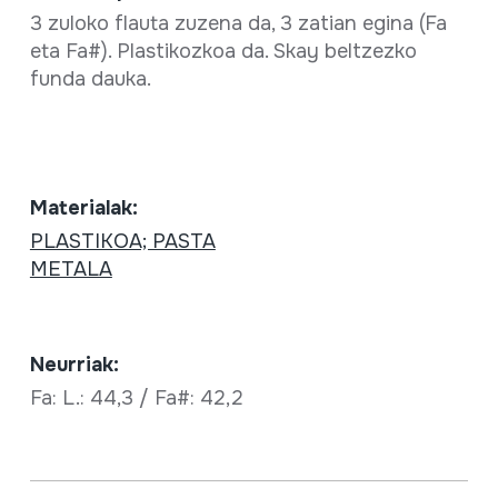
3 zuloko flauta zuzena da, 3 zatian egina (Fa
eta Fa#). Plastikozkoa da. Skay beltzezko
funda dauka.
Materialak:
PLASTIKOA; PASTA
METALA
Neurriak:
Fa: L.: 44,3 / Fa#: 42,2