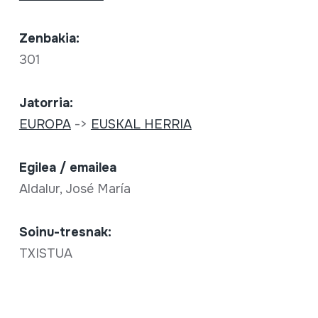
Zenbakia:
301
Jatorria:
EUROPA
->
EUSKAL HERRIA
Egilea / emailea
Aldalur, José María
Soinu-tresnak:
TXISTUA