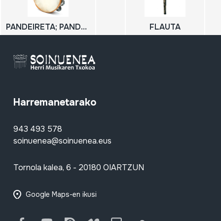
PANDEIRETA; PANDERO
FLAUTA
Harremanetarako
943 493 578
soinuenea@soinuenea.eus
Tornola kalea, 6 - 20180 OIARTZUN
Google Maps-en ikusi