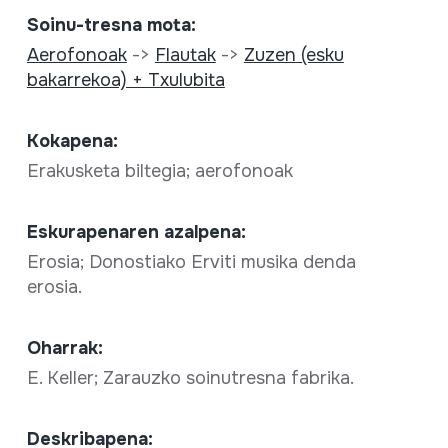
Soinu-tresna mota:
Aerofonoak
->
Flautak
->
Zuzen (esku
bakarrekoa) + Txulubita
Kokapena:
Erakusketa biltegia; aerofonoak
Eskurapenaren azalpena:
Erosia; Donostiako Erviti musika denda
erosia.
Oharrak:
E. Keller; Zarauzko soinutresna fabrika.
Deskribapena: