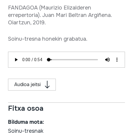
FANDAGOA (Maurizio Elizalderen
errepertoria). Juan Mari Beltran Argiñena.
Oiartzun, 2019.
Soinu-tresna honekin grabatua.
Audioa jeitsi
Fitxa osoa
Bilduma mota:
Soinu-tresnak