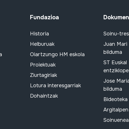
Fundazioa
Dokument
Historia
Soinu-tre
Helburuak
Juan Mari
bilduma
a
Oiartzungo HM eskola
ST Euskal
Proiektuak
entziklope
Ziurtagiriak
Jose Mari
Lotura interesgarriak
bilduma
Dohaintzak
Bideoteka
Argitalpen
Soinuenean