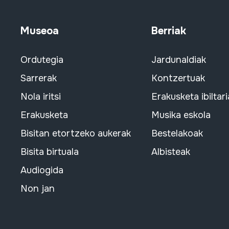
Museoa
Berriak
Ordutegia
Jardunaldiak
Sarrerak
Kontzertuak
Nola iritsi
Erakusketa ibiltari
Erakusketa
Musika eskola
Bisitan etortzeko aukerak
Bestelakoak
Bisita birtuala
Albisteak
Audiogida
Non jan