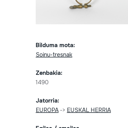
Bilduma mota:
Soinu-tresnak
Zenbakia:
1490
Jatorria:
EUROPA
->
EUSKAL HERRIA