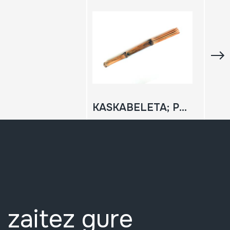
KASKABELETA; PLA PLA
 zaitez gure