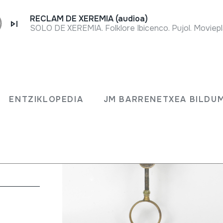
RECLAM DE XEREMIA (audioa)
SOLO DE XEREMIA. Folklore Ibicenco. Pujol. Moviepl
ENTZIKLOPEDIA
JM BARRENETXEA BILDU
bita