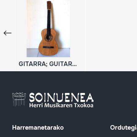
GITARRA; GUITARRA
Harremanetarako
Ordutegi