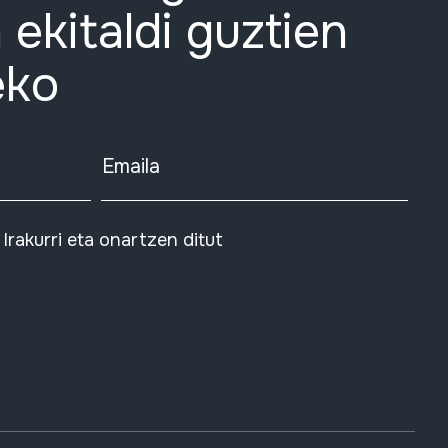
 ekitaldi guztien
eko
Emaila
Irakurri eta onartzen ditut