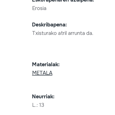
Erosia
Deskribapena:
Txisturako atril arrunta da.
Materialak:
METALA
Neurriak:
L.: 13