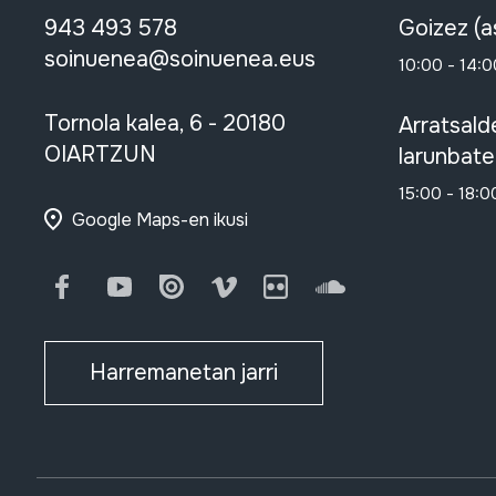
943 493 578
Goizez (a
soinuenea@soinuenea.eus
10:00 - 14:0
Tornola kalea, 6 - 20180
Arratsald
OIARTZUN
larunbate
15:00 - 18:0
Google Maps-en ikusi
Facebook
Youtube
Issuu
Vimeo
Flickr
SoundCloud
Harremanetan jarri