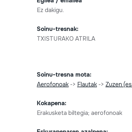
Egilea / emailea
Ez dakigu.
Soinu-tresnak:
TXISTURAKO ATRILA
Soinu-tresna mota:
Aerofonoak
->
Flautak
->
Zuzen (es
Kokapena:
Erakusketa biltegia; aerofonoak
Eskurapenaren azalpena: