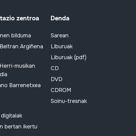
azio zentroa
Denda
snen bilduma
Sarean
 Beltran Argiñena
Liburuak
Liburuak (pdf)
 Herri-musikan
CD
dia
DVD
ano Barrenetxea
CDROM
Soinu-tresnak
 digitalak
 bertan ikertu