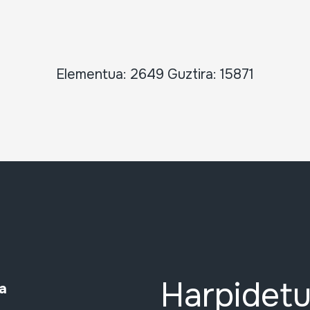
Elementua: 2649 Guztira: 15871
Harpidetu
a