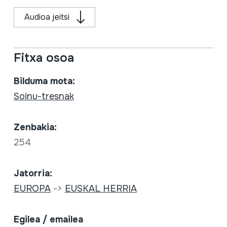
Audioa jeitsi
Fitxa osoa
Bilduma mota:
Soinu-tresnak
Zenbakia:
254
Jatorria:
EUROPA
->
EUSKAL HERRIA
Egilea / emailea