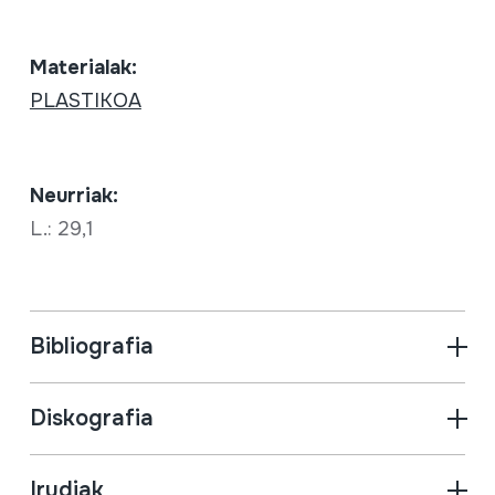
Materialak:
PLASTIKOA
Neurriak:
L.: 29,1
Bibliografia
Diskografia
Irudiak