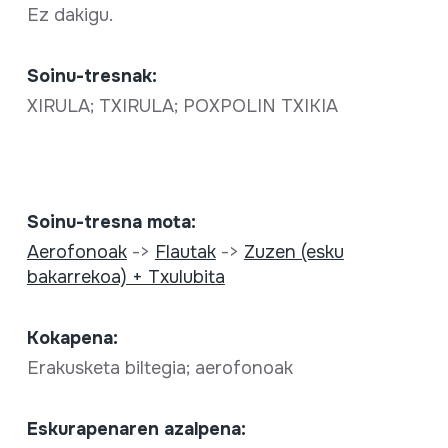
Ez dakigu.
Soinu-tresnak:
XIRULA; TXIRULA; POXPOLIN TXIKIA
Soinu-tresna mota:
Aerofonoak
->
Flautak
->
Zuzen (esku
bakarrekoa) + Txulubita
Kokapena:
Erakusketa biltegia; aerofonoak
Eskurapenaren azalpena: