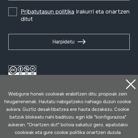
Pribatutasun politika
Irakurri eta onartzen
ditut
Harpidetu
Webgune honek cookieak erabiltzen ditu, propioak zein
hirugarrenenak. Hautatu nabigatzeko nahiago duzun cookie
aukera. Guztiz desaktibatzea ere hauta dezakezu. Cookie
batzuk blokeatu nahi badituzu, egin klik "konfigurazioa"
Erabilpen baldintzak
Pribatutasun politika
Cookie politika
aukeran. "Onartzen dut" botoia sakatuz gero, aipatutako
cookieak eta gure cookie politika onartzen duzula
Loturak garatua