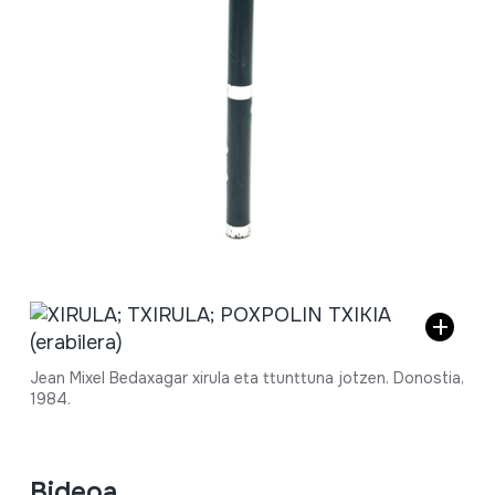
Jean Mixel Bedaxagar xirula eta ttunttuna jotzen. Donostia,
1984.
Bideoa