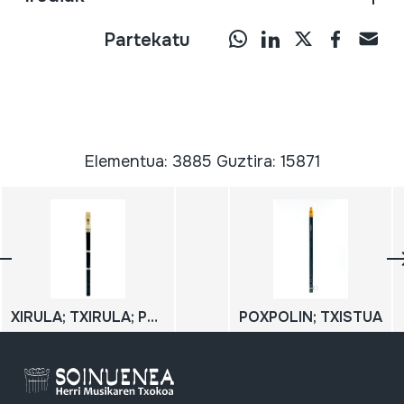
Partekatu
Elementua: 3885 Guztira: 15871
XIRULA; TXIRULA; POXPOLIN TXIKIA
POXPOLIN; TXISTUA