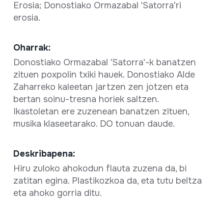
Erosia; Donostiako Ormazabal 'Satorra'ri
erosia.
Oharrak:
Donostiako Ormazabal 'Satorra'-k banatzen
zituen poxpolin txiki hauek. Donostiako Alde
Zaharreko kaleetan jartzen zen jotzen eta
bertan soinu-tresna horiek saltzen.
Ikastoletan ere zuzenean banatzen zituen,
musika klaseetarako. DO tonuan daude.
Deskribapena:
Hiru zuloko ahokodun flauta zuzena da, bi
zatitan egina. Plastikozkoa da, eta tutu beltza
eta ahoko gorria ditu.