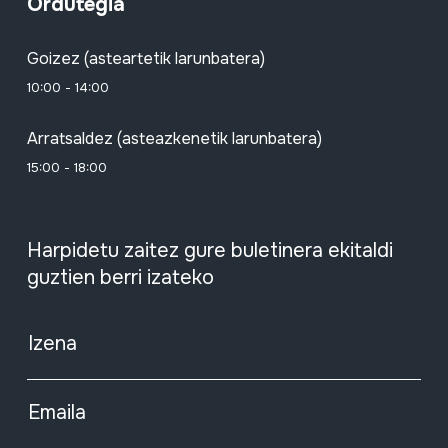
Ordutegia
Goizez (asteartetik larunbatera)
10:00 - 14:00
Arratsaldez (asteazkenetik larunbatera)
15:00 - 18:00
Harpidetu zaitez gure buletinera ekitaldi
guztien berri izateko
Izena
Emaila