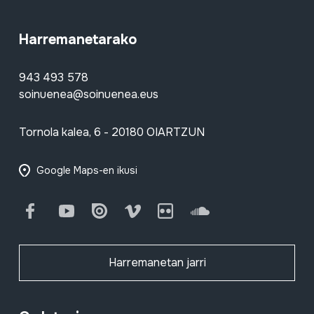
Harremanetarako
943 493 578
soinuenea@soinuenea.eus
Tornola kalea, 6 - 20180 OIARTZUN
Google Maps-en ikusi
Facebook
Youtube
Issuu
Vimeo
Flickr
SoundCloud
Harremanetan jarri