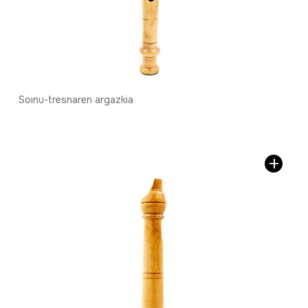
Soinu-tresnaren argazkia