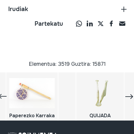
Irudiak
Partekatu
Elementua: 3519 Guztira: 15871
Paperezko Karraka
QUIJADA