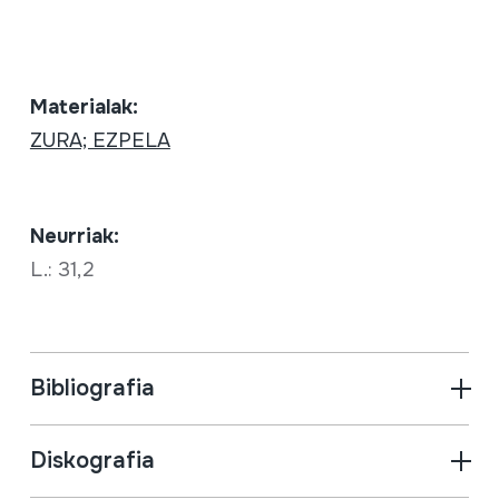
Materialak:
ZURA; EZPELA
Neurriak:
L.: 31,2
Bibliografia
Diskografia