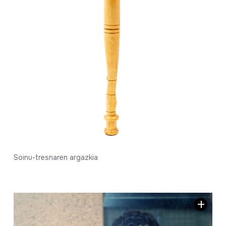
Soinu-tresnaren argazkia