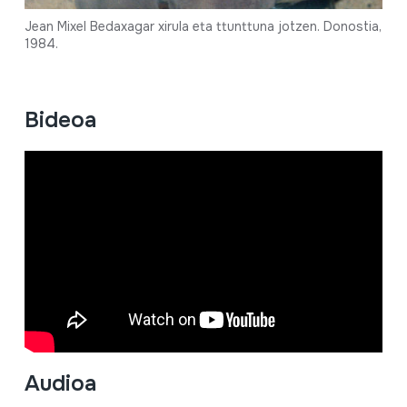
Jean Mixel Bedaxagar xirula eta ttunttuna jotzen. Donostia,
1984.
Bideoa
Audioa