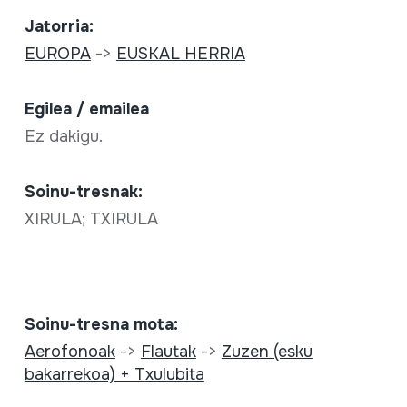
Jatorria:
EUROPA
->
EUSKAL HERRIA
Egilea / emailea
Ez dakigu.
Soinu-tresnak:
XIRULA; TXIRULA
Soinu-tresna mota:
Aerofonoak
->
Flautak
->
Zuzen (esku
bakarrekoa) + Txulubita