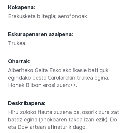
Kokapena:
Erakusketa biltegia; aerofonoak
Eskurapenaren azalpena:
Trukea.
Oharrak:
Alberiteko Gaita Eskolako ikasle bati guk
egindako beste txirularekin trukea egina.
Honek Bilbon erosi zuen:<
>.
Deskribapena:
Hiru zuloko flauta zuzena da, osorik zura zati
batez egina (ahokoaren takoa izan ezik). Do
eta Do# artean afinaturik dago.