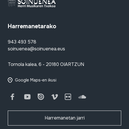
Harremanetarako
943 493 578
soinuenea@soinuenea.eus
Tornola kalea, 6 - 20180 OIARTZUN
Google Maps-en ikusi
Facebook
Youtube
Issuu
Vimeo
Flickr
SoundCloud
Harremanetan jarri