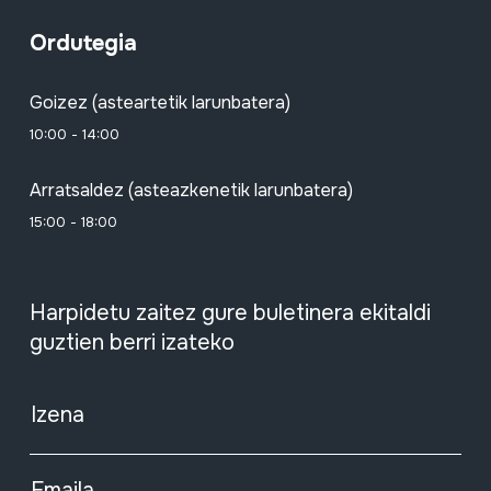
Ordutegia
Goizez (asteartetik larunbatera)
10:00 - 14:00
Arratsaldez (asteazkenetik larunbatera)
15:00 - 18:00
Harpidetu zaitez gure buletinera ekitaldi
guztien berri izateko
Izena
Emaila