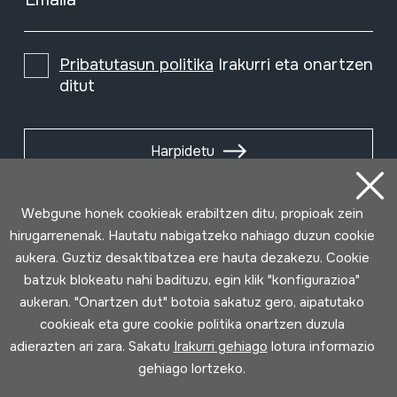
Pribatutasun politika
Irakurri eta onartzen
ditut
Harpidetu
Webgune honek cookieak erabiltzen ditu, propioak zein
hirugarrenenak. Hautatu nabigatzeko nahiago duzun cookie
aukera. Guztiz desaktibatzea ere hauta dezakezu. Cookie
batzuk blokeatu nahi badituzu, egin klik "konfigurazioa"
aukeran. "Onartzen dut" botoia sakatuz gero, aipatutako
cookieak eta gure cookie politika onartzen duzula
adierazten ari zara. Sakatu
Irakurri gehiago
lotura informazio
gehiago lortzeko.
Erabilpen baldintzak
Pribatutasun politika
Cookie politika