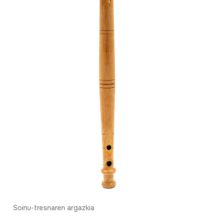
Soinu-tresnaren argazkia