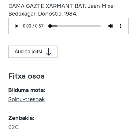
DAMA GAZTE XARMANT BAT. Jean Mixel
Bedaxagar. Donostia, 1984.
Audioa jeitsi
Fitxa osoa
Bilduma mota:
Soinu-tresnak
Zenbakia:
620