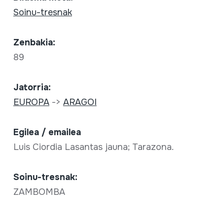
Soinu-tresnak
Zenbakia:
89
Jatorria:
EUROPA
->
ARAGOI
Egilea / emailea
Luis Ciordia Lasantas jauna; Tarazona.
Soinu-tresnak:
ZAMBOMBA