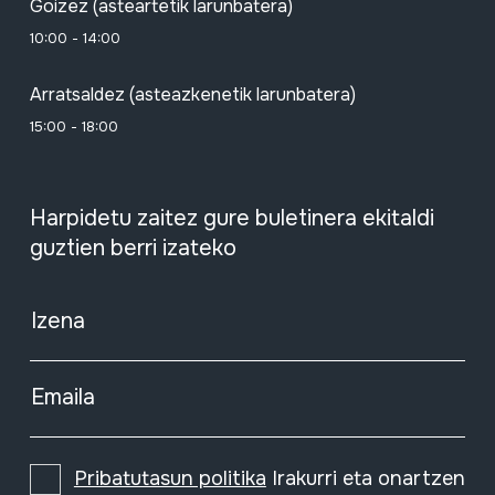
Goizez (asteartetik larunbatera)
10:00 - 14:00
Arratsaldez (asteazkenetik larunbatera)
15:00 - 18:00
Harpidetu zaitez gure buletinera ekitaldi
guztien berri izateko
Izena
Emaila
Pribatutasun politika
Irakurri eta onartzen