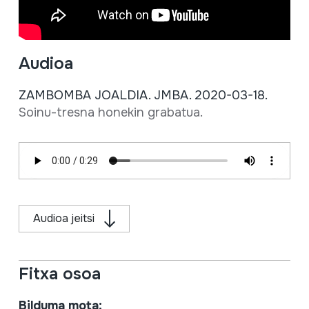
Audioa
ZAMBOMBA JOALDIA. JMBA. 2020-03-18.
Soinu-tresna honekin grabatua.
Audioa jeitsi
Fitxa osoa
Bilduma mota: