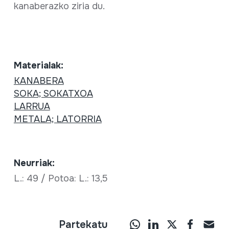
kanaberazko ziria du.
Materialak:
KANABERA
SOKA; SOKATXOA
LARRUA
METALA; LATORRIA
Neurriak:
L.: 49 / Potoa: L.: 13,5
Partekatu