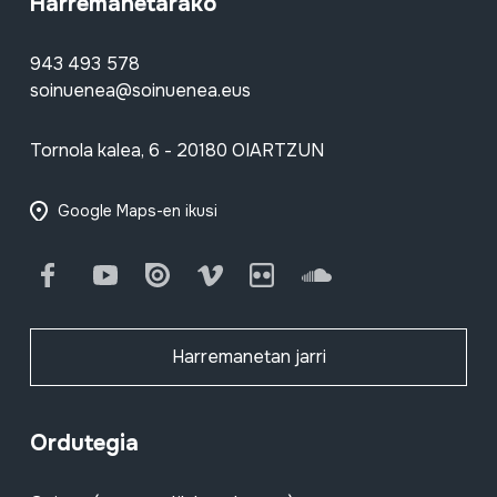
Harremanetarako
943 493 578
soinuenea@soinuenea.eus
Tornola kalea, 6 - 20180 OIARTZUN
Google Maps-en ikusi
Facebook
Youtube
Issuu
Vimeo
Flickr
SoundCloud
Harremanetan jarri
Ordutegia