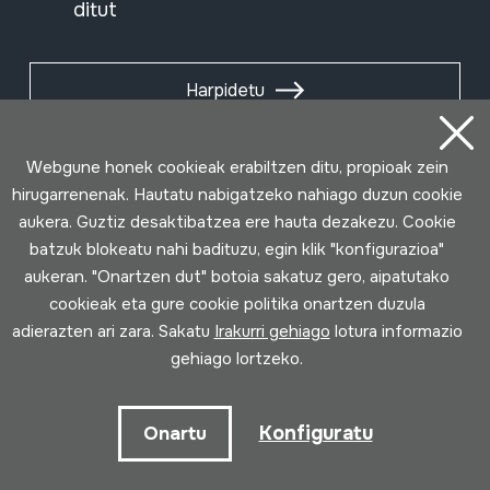
ditut
Harpidetu
Webgune honek cookieak erabiltzen ditu, propioak zein
hirugarrenenak. Hautatu nabigatzeko nahiago duzun cookie
aukera. Guztiz desaktibatzea ere hauta dezakezu. Cookie
batzuk blokeatu nahi badituzu, egin klik "konfigurazioa"
aukeran. "Onartzen dut" botoia sakatuz gero, aipatutako
cookieak eta gure cookie politika onartzen duzula
adierazten ari zara. Sakatu
Irakurri gehiago
lotura informazio
gehiago lortzeko.
Erabilpen baldintzak
Pribatutasun politika
Cookie politika
Konfiguratu
Onartu
Loturak garatua