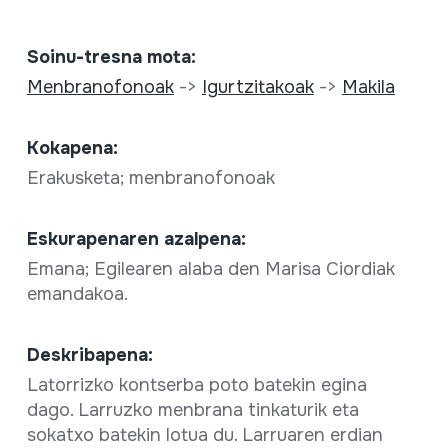
Soinu-tresna mota:
Menbranofonoak
->
Igurtzitakoak
->
Makila
Kokapena:
Erakusketa; menbranofonoak
Eskurapenaren azalpena:
Emana; Egilearen alaba den Marisa Ciordiak
emandakoa.
Deskribapena:
Latorrizko kontserba poto batekin egina
dago. Larruzko menbrana tinkaturik eta
sokatxo batekin lotua du. Larruaren erdian