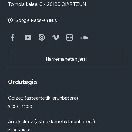
Tornola kalea, 6 - 20180 OIARTZUN
Google Maps-en ikusi
Facebook
Youtube
Issuu
Vimeo
Flickr
SoundCloud
Harremanetan jarri
Ordutegia
Goizez (asteartetik larunbatera)
10:00 - 14:00
Arratsaldez (asteazkenetik larunbatera)
15:00 - 18:00