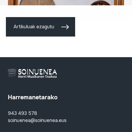
Artikuluak ezagutu
Harremanetarako
943 493 578
soinuenea@soinuenea.eus