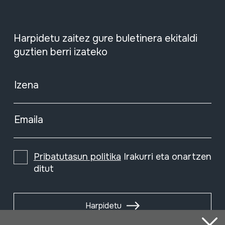
Harpidetu zaitez gure buletinera ekitaldi
guztien berri izateko
Izena
Emaila
Pribatutasun politika
Irakurri eta onartzen
ditut
Harpidetu