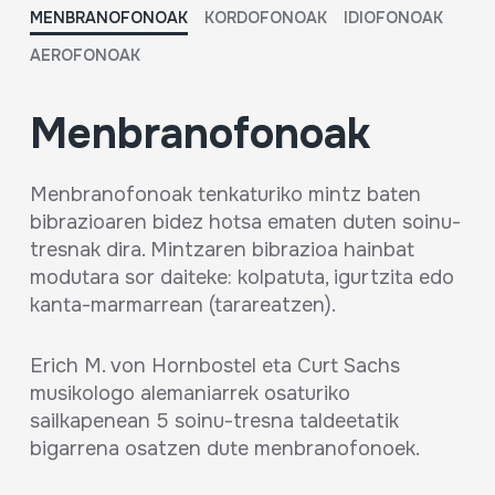
MENBRANOFONOAK
KORDOFONOAK
IDIOFONOAK
AEROFONOAK
Menbranofonoak
Menbranofonoak tenkaturiko mintz baten
bibrazioaren bidez hotsa ematen duten soinu-
tresnak dira. Mintzaren bibrazioa hainbat
modutara sor daiteke: kolpatuta, igurtzita edo
kanta-marmarrean (tarareatzen).
Erich M. von Hornbostel eta Curt Sachs
musikologo alemaniarrek osaturiko
sailkapenean 5 soinu-tresna taldeetatik
bigarrena osatzen dute menbranofonoek.