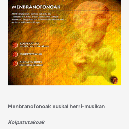
Menbranofonoak euskal herri-musikan
Kolpatutakoak