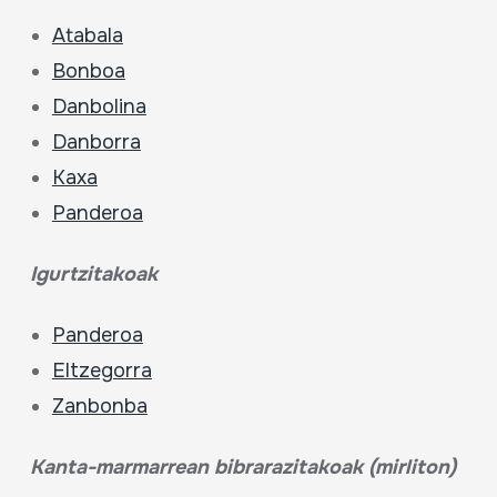
Atabala
Bonboa
Danbolina
Danborra
Kaxa
Panderoa
Igurtzitakoak
Panderoa
Eltzegorra
Zanbonba
Kanta-marmarrean
bibrarazitakoak (mirliton)