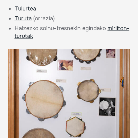
Tulurtea
Turuta
(orrazia)
Haizezko soinu-tresnekin egindako
mirliton-
turutak