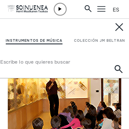
ES
Ir directamente al contenido
MUSEO
Diferentes opciones de
INSTRUMENTOS DE MÚSICA
COLECCIÓN JM BELTRAN
visita
Escribe lo que quieres buscar