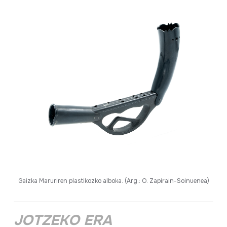
Gaizka Maruriren plastikozko alboka. (Arg.: O. Zapirain-Soinuenea)
JOTZEKO ERA