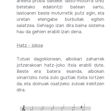
ariketa proba daiteke: lasto-muturra urez
betetako edalontzi batean sartu,
lastoaren beste muturretik putz egin, eta
uretan etengabe burbuilak egiten
saiatzea. Gehiago izan dira baina sistema
hau da gehien erabili izan dena.
Hatz - jokoa
Tutuei dagokionean, albokari zaharrek
jotzerakoan hatz-joko itxia erabili dute.
Beste era batera esanda, albokan
oinarrizko nota zulo guztiak itxita lortzen
da, eta doinuak osatzeko zuloak irekitzen
dira.