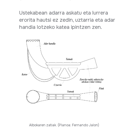
Ustekabean adarra askatu eta lurrera
erorita hautsi ez zedin, uztarria eta adar
handia lotzeko katea ipintzen zen.
Albokaren zatiak. (Planoa: Fernando Jalon)