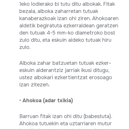
1eko lodierako bi tutu ditu albokak. Fitak
bezala, alboka zaharretan tutuak
kanaberazkoak izan ohi ziren. Ahokoaren
aldetik begiratuta ezkerraldean geratzen
den tutuak 4-5 mm-ko diametroko bost
zulo ditu, eta eskuin aldeko tutuak hiru
zulo.
Alboka zahar batzuetan tutuak ezker-
eskuin alderantziz jarriak ikusi ditugu,
ustez albokari ezkertientzat erosoago
izan zitezen.
•
Ahokoa (adar txikia)
Barruan fitak izan ohi ditu (babestuta).
Ahokoa tutuekin eta uztarriaren mutur