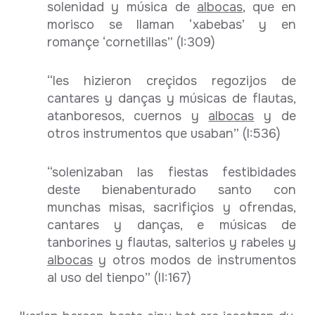
solenidad y música de
albocas
, que en
morisco se llaman ‘xabebas’ y en
romançe ‘cornetillas” (I:309)
“les hizieron creçidos regozijos de
cantares y danças y músicas de flautas,
atanboresos, cuernos y
albocas
y de
otros instrumentos que usaban” (I:536)
“solenizaban las fiestas festibidades
deste bienabenturado santo con
munchas misas, sacrifiçios y ofrendas,
cantares y danças, e músicas de
tanborines y flautas, salterios y rabeles y
albocas
y otros modos de instrumentos
al uso del tienpo” (II:167)