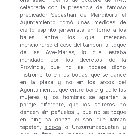
celebrada con la presencia del famoso
predicador Sebastián de Mendiburu, el
Ayuntamiento tomó unas medidas de
cierto espiritu jansenista en torno a los
bailes entre los que merecen
mencionarse el cese del tamboril al toque
de las Ave-Marias, lo cual estaba
mandado por los decretos de la
Provincia, que no se tocase dicho
Instrumento en las bodas, que se dance
en la plaza y no en los arcos del
Ayuntamiento, que entre baile y baile las
mujeres y los hombres se aparten a
paraje diferente, que los solteros no
dancen sin pañuelos y que no se toque
en ninguna danza el son que llaman
tapatan,
alboca
o Unzurrunzaquetan y