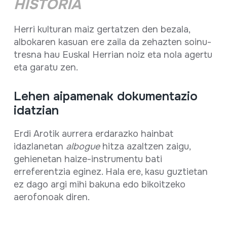
HISTORIA
Herri kulturan maiz gertatzen den bezala,
albokaren kasuan ere zaila da zehazten soinu-
tresna hau Euskal Herrian noiz eta nola agertu
eta garatu zen.
Lehen aipamenak dokumentazio
idatzian
Erdi Arotik aurrera erdarazko hainbat
idazlanetan
albogue
hitza azaltzen zaigu,
gehienetan haize-instrumentu bati
erreferentzia eginez. Hala ere, kasu guztietan
ez dago argi mihi bakuna edo bikoitzeko
aerofonoak diren.