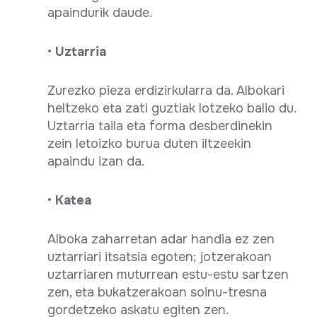
apaindurik daude.
•
Uztarria
Zurezko pieza erdizirkularra da. Albokari
heltzeko eta zati guztiak lotzeko balio du.
Uztarria taila eta forma desberdinekin
zein letoizko burua duten iltzeekin
apaindu izan da.
•
Katea
Alboka zaharretan adar handia ez zen
uztarriari itsatsia egoten; jotzerakoan
uztarriaren muturrean estu-estu sartzen
zen, eta bukatzerakoan soinu-tresna
gordetzeko askatu egiten zen.