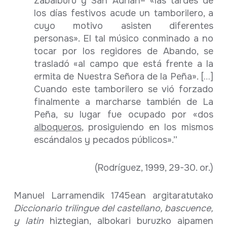
Zabálburu y San Adrián– «las tardes de
los días festivos acude un tamborilero, a
cuyo motivo asisten diferentes
personas». El tal músico conminado a no
tocar por los regidores de Abando, se
trasladó «al campo que está frente a la
ermita de Nuestra Señora de la Peña». […]
Cuando este tamborilero se vió forzado
finalmente a marcharse también de La
Peña, su lugar fue ocupado por «dos
alboqueros
, prosiguiendo en los mismos
escándalos y pecados públicos».”
(Rodríguez, 1999, 29-30. or.)
Manuel Larramendik 1745ean argitaratutako
Diccionario trilingue del castellano, bascuence,
y latin
hiztegian, albokari buruzko aipamen