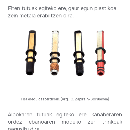
Fiten tutuak egiteko ere, gaur egun plastikoa
zein metala erabiltzen dira.
Fita eredu desberdinak. (Arg.: O. Zapirain-Soinuenea)
Albokaren tutuak egiteko ere, kanaberaren
ordez ebanoaren moduko zur trinkoak
nagusitu dira.