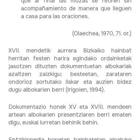
que al final las mozas se retiren sin
acompañamiento de manera que lleguen
a casa para las oraciones.
(Olaechea, 1970, 71. or.)
XVII. mendetik aurrera Bizkaiko hainbat
herritan festen harira egindako ordainketak
jasotzen dituzten dokumentuetan albokariak
azaltzen zaizkigu; besteetan, zarataren
ondorioz sortutako liskar eta auzien bidez
dugu albokarien berri (Irigoien, 1994).
Dokumentazio honek XV eta XVIII. mendeen
artean albokarien presentziaren berri ematen
digu, euskal lurretan behinik behin.
Entziklopedia honetan hainbatetan aipatuko