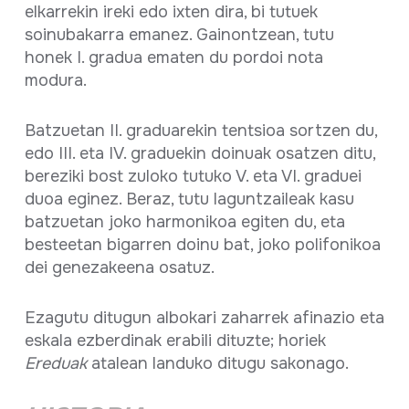
elkarrekin ireki edo ixten dira, bi tutuek
soinubakarra emanez. Gainontzean, tutu
honek I. gradua ematen du pordoi nota
modura.
Batzuetan II. graduarekin tentsioa sortzen du,
edo III. eta IV. graduekin doinuak osatzen ditu,
bereziki bost zuloko tutuko V. eta VI. graduei
duoa eginez. Beraz, tutu laguntzaileak kasu
batzuetan joko harmonikoa egiten du, eta
besteetan bigarren doinu bat, joko polifonikoa
dei genezakeena osatuz.
Ezagutu ditugun albokari zaharrek afinazio eta
eskala ezberdinak erabili dituzte; horiek
Ereduak
atalean landuko ditugu sakonago.