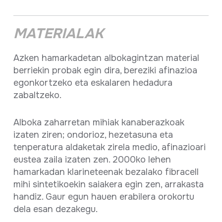
MATERIALAK
Azken hamarkadetan albokagintzan material
berriekin probak egin dira, bereziki afinazioa
egonkortzeko eta eskalaren hedadura
zabaltzeko.
Alboka zaharretan mihiak kanaberazkoak
izaten ziren; ondorioz, hezetasuna eta
tenperatura aldaketak zirela medio, afinazioari
eustea zaila izaten zen. 2000ko lehen
hamarkadan klarineteenak bezalako fibracell
mihi sintetikoekin saiakera egin zen, arrakasta
handiz. Gaur egun hauen erabilera orokortu
dela esan dezakegu.