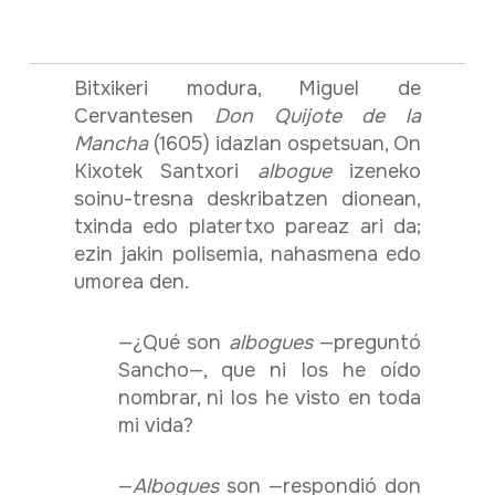
Bitxikeri modura, Miguel de
Cervantesen
Don Quijote de la
Mancha
(1605) idazlan ospetsuan, On
Kixotek Santxori
albogue
izeneko
soinu-tresna deskribatzen dionean,
txinda edo platertxo pareaz ari da;
ezin jakin polisemia, nahasmena edo
umorea den.
—¿Qué son
albogues
—preguntó
Sancho—, que ni los he oído
nombrar, ni los he visto en toda
mi vida?
—
Albogues
son —respondió don