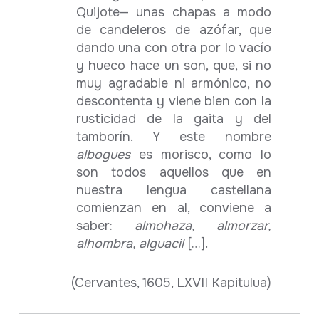
Quijote— unas chapas a modo
de candeleros de azófar, que
dando una con otra por lo vacío
y hueco hace un son, que, si no
muy agradable ni armónico, no
descontenta y viene bien con la
rusticidad de la gaita y del
tamborín. Y este nombre
albogues
es morisco, como lo
son todos aquellos que en
nuestra lengua castellana
comienzan en al, conviene a
saber:
almohaza, almorzar,
alhombra, alguacil
[…].
(Cervantes, 1605, LXVII Kapitulua)