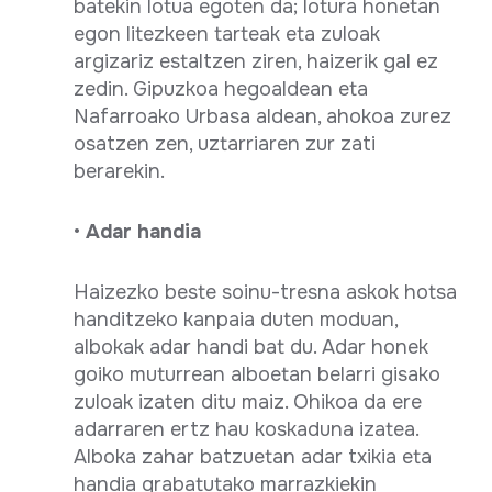
batekin lotua egoten da; lotura honetan
egon litezkeen tarteak eta zuloak
argizariz estaltzen ziren, haizerik gal ez
zedin. Gipuzkoa hegoaldean eta
Nafarroako Urbasa aldean, ahokoa zurez
osatzen zen, uztarriaren zur zati
berarekin.
•
Adar handia
Haizezko beste soinu-tresna askok hotsa
handitzeko kanpaia duten moduan,
albokak adar handi bat du. Adar honek
goiko muturrean alboetan belarri gisako
zuloak izaten ditu maiz. Ohikoa da ere
adarraren ertz hau koskaduna izatea.
Alboka zahar batzuetan adar txikia eta
handia grabatutako marrazkiekin