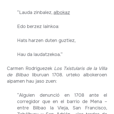
“Lauda zinbalez,
albokaz
Edo berzez Iainkoa:
Hats harzen duten guztiez,
Hau da laudatzekoa.“
Carmen Rodriguezek
Los Txistularis de la Villa
de Bilbao
liburuan 1708. urteko albokeroen
aipamen hau jaso zuen:
“Alguien denunció en 1708 ante el
corregidor que en el barrio de Mena –
entre Bilbao la Vieja, San Francisco,