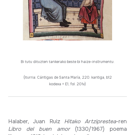
Bi tutu dituzten tankerako beste bi haize-instrumentu.
(Iturria: Cántigas de Santa María, 220. kantiga, b12
kodexa = E1, fol. 201v)
Halaber, Juan Ruiz
Hitako Artziprestea
-ren
Libro del buen amor
(1330/1967) poema