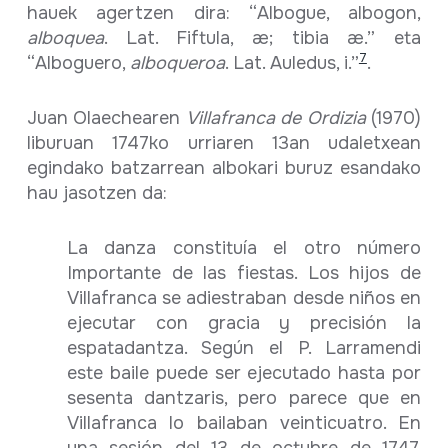
hauek agertzen dira: “Albogue, albogon,
alboquea
. Lat. Fiftula, æ; tibia æ.” eta
7
“Alboguero,
alboqueroa
. Lat. Auledus, i.”
.
Juan Olaechearen
Villafranca de Ordizia
(1970)
liburuan 1747ko urriaren 13an udaletxean
egindako batzarrean albokari buruz esandako
hau jasotzen da:
La danza constituía el otro número
Importante de las fiestas. Los hijos de
Villafranca se adiestraban desde niños en
ejecutar con gracia y precisión la
espatadantza. Según el P. Larramendi
este baile puede ser ejecutado hasta por
sesenta dantzaris, pero parece que en
Villafranca lo bailaban veinticuatro. En
una sesión del 13 de octubre de 1747,