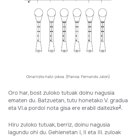
Oinarrizko hatz-jokoa. (Planoa: Fernando Jalon)
Oro har, bost zuloko tutuak doinu nagusia
ematen du. Batzuetan, tutu honetako V. gradua
2
eta VI.a pordoi nota gisa ere erabil daitezke
.
Hiru zuloko tutuak, berriz, doinu nagusia
lagundu ohi du. Gehienetan I, II eta III. zuloak