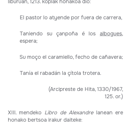
liburuan, 1213. koplak honakoa dio:
El pastor lo atyende por fuera de carrera,
Taniendo su çanpoña é los
albogues
,
espera;
Su moço el caramiello, fecho de cañavera;
Tanía el rabadán la çítola trotera.
(Arcipreste de Hita, 1330/1967,
125. or.)
XIII. mendeko
Libro de Alexandre
lanean ere
honako bertsoa irakur daiteke: