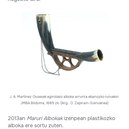
J. A. Martinez Ossesek egindako alboka arrunta ebanozko tutuekin.
JMBA Bilduma, 1689 zk. (Arg.: O. Zapirain-Soinuenea)
2013an
Maruri Albokak
izenpean plastikozko
alboka ere sortu zuten.