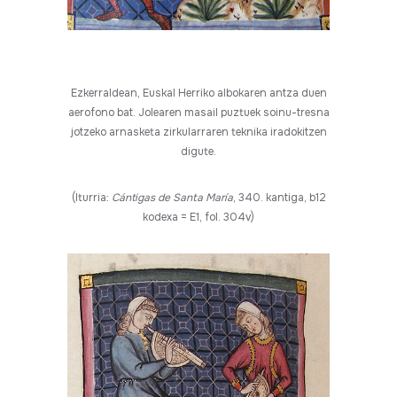
Ezkerraldean, Euskal Herriko albokaren antza duen
aerofono bat. Jolearen masail puztuek soinu-tresna
jotzeko arnasketa zirkularraren teknika iradokitzen
digute.
(Iturria:
Cántigas de Santa María
, 340. kantiga, b12
kodexa = E1, fol. 304v)