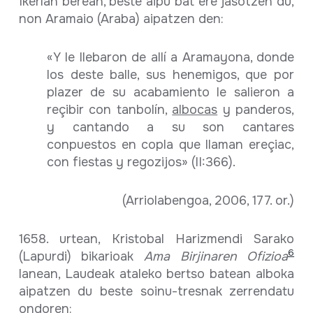
Ikerlan berean, beste aipu bat ere jasotzen du,
non Aramaio (Araba) aipatzen den:
«Y le llebaron de allí a Aramayona, donde
los deste balle, sus henemigos, que por
plazer de su acabamiento le salieron a
reçibir con tanbolín,
albocas
y panderos,
y cantando a su son cantares
conpuestos en copla que llaman ereçiac,
con fiestas y regozijos» (II:366).
(Arriolabengoa, 2006, 177. or.)
1658. urtean, Kristobal Harizmendi Sarako
6
(Lapurdi) bikarioak
Ama Birjinaren Ofizioa
lanean, Laudeak ataleko bertso batean alboka
aipatzen du beste soinu-tresnak zerrendatu
ondoren: