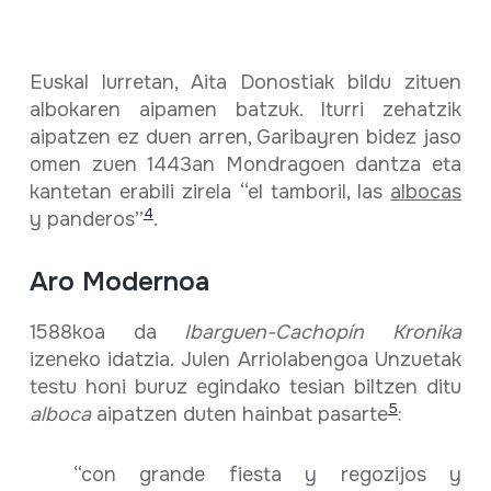
Euskal lurretan, Aita Donostiak bildu zituen
albokaren aipamen batzuk. Iturri zehatzik
aipatzen ez duen arren, Garibayren bidez jaso
omen zuen 1443an Mondragoen dantza eta
kantetan erabili zirela “el tamboril, las
albocas
4
y panderos”
.
Aro Modernoa
1588koa da
Ibarguen-Cachopín Kronika
izeneko idatzia. Julen Arriolabengoa Unzuetak
testu honi buruz egindako tesian biltzen ditu
5
alboca
aipatzen duten hainbat pasarte
:
“con grande fiesta y regozijos y