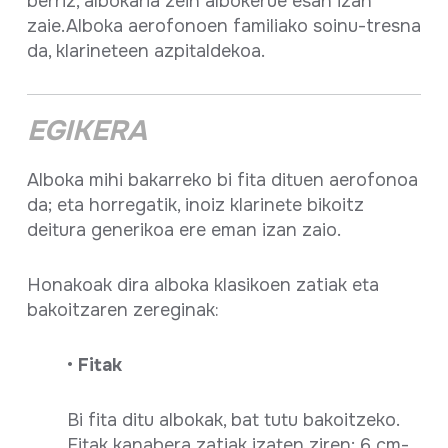
berriz, albokaria zein albokerue esan izan
zaie.Alboka aerofonoen familiako soinu-tresna
da, klarineteen azpitaldekoa.
EGIKERA
Alboka mihi bakarreko bi fita dituen aerofonoa
da; eta horregatik, inoiz klarinete bikoitz
deitura generikoa ere eman izan zaio.
Honakoak dira alboka klasikoen zatiak eta
bakoitzaren zereginak:
•
Fitak
Bi fita ditu albokak, bat tutu bakoitzeko.
Fitak kanabera zatiak izaten ziren; 6 cm-