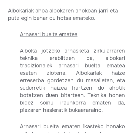
Albokariak ahoa albokaren ahokoan jarri eta
putz egin behar du hotsa emateko.
Arnasari buelta ematea
Alboka jotzeko arnasketa zirkularraren
teknika erabiltzen da, albokari
tradizionalek arnasari buelta ematea
esaten ziotena. Albokariak haize
erreserba gordetzen du masailetan, eta
sudurretik haizea hartzen du ahotik
botatzen duen bitartean. Teknika honen
bidez soinu iraunkorra ematen da,
piezaren hasieratik bukaeraraino.
Arnasari buelta ematen ikasteko honako