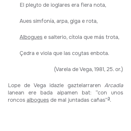
El pleyto de ioglares era fiera nota,
Aues simfonía, arpa, giga e rota,
Albogues
e salterio, cítola que más trota,
Çedra e viola que las coytas enbota.
(Varela de Vega, 1981, 25. or.)
Lope de Vega idazle gaztelarraren
Arcadia
lanean ere bada aipamen bat: “con unos
3
roncos
albogues
de mal juntadas cañas”
.