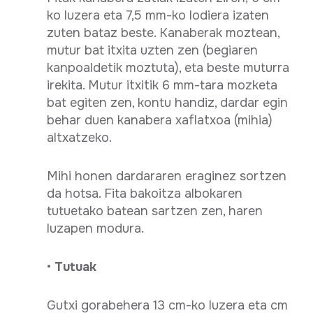
ko luzera eta 7,5 mm-ko lodiera izaten
zuten bataz beste. Kanaberak moztean,
mutur bat itxita uzten zen (begiaren
kanpoaldetik moztuta), eta beste muturra
irekita. Mutur itxitik 6 mm-tara mozketa
bat egiten zen, kontu handiz, dardar egin
behar duen kanabera xaflatxoa (mihia)
altxatzeko.
Mihi honen dardararen eraginez sortzen
da hotsa. Fita bakoitza albokaren
tutuetako batean sartzen zen, haren
luzapen modura.
•
Tutuak
Gutxi gorabehera 13 cm-ko luzera eta cm