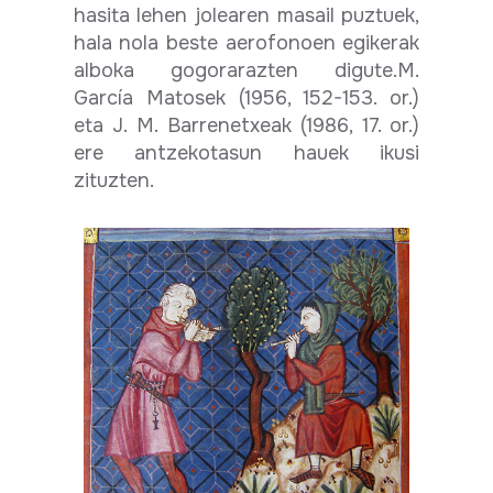
hasita lehen jolearen masail puztuek,
hala nola beste aerofonoen egikerak
alboka gogorarazten digute.M.
García Matosek (1956, 152-153. or.)
eta J. M. Barrenetxeak (1986, 17. or.)
ere antzekotasun hauek ikusi
zituzten.