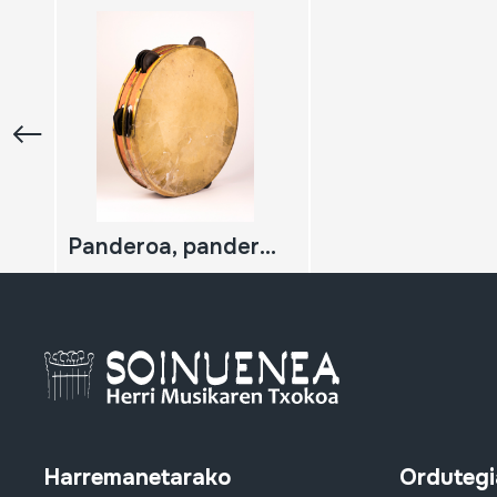
Panderoa, pandereta
Harremanetarako
Ordutegi