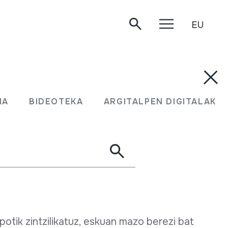
EU
soinu-tresna da.
MA
BIDEOTEKA
ARGITALPEN DIGITALAK
koa du. Larruzko edo bestelako bi mintz ditu
potik zintzilikatuz, eskuan mazo berezi bat