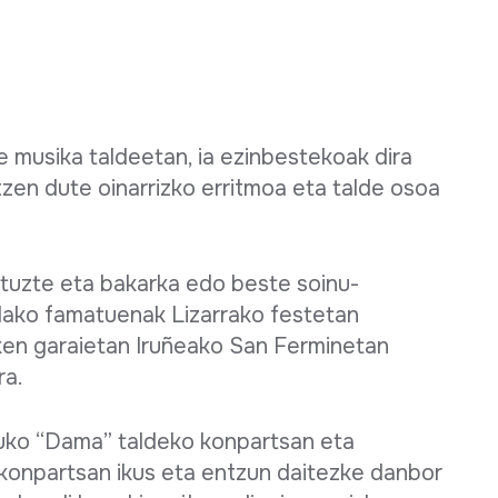
e musika taldeetan, ia ezinbestekoak dira
zen dute oinarrizko erritmoa eta talde osoa
tuzte eta bakarka edo beste soinu-
alako famatuenak Lizarrako festetan
en garaietan Iruñeako San Ferminetan
ra.
zuko “Dama” taldeko konpartsan eta
konpartsan ikus eta entzun daitezke danbor