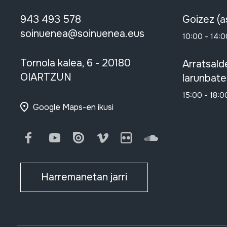
943 493 578
Goizez (a
soinuenea@soinuenea.eus
10:00 - 14:0
Tornola kalea, 6 - 20180
Arratsald
OIARTZUN
larunbate
15:00 - 18:0
Google Maps-en ikusi
Facebook
Youtube
Issuu
Vimeo
Flickr
SoundCloud
Harremanetan jarri