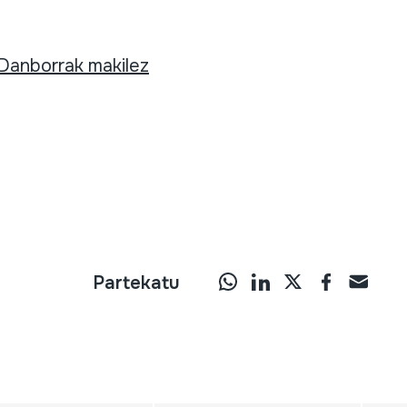
Danborrak makilez
Partekatu