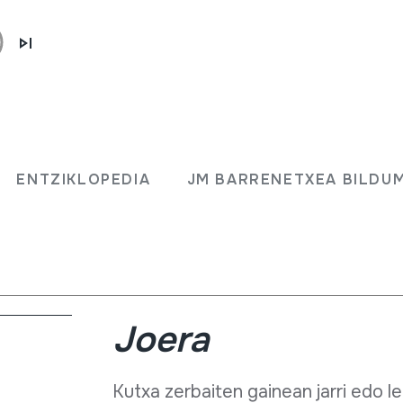
Bonboa menbranofonoen familiako 
ENTZIKLOPEDIA
JM BARRENETXEA BILDU
Egitura
Zurezko edo metalezko kaxa zilindri
aho banatan tenkatuta.
Joera
Kutxa zerbaiten gainean jarri edo le