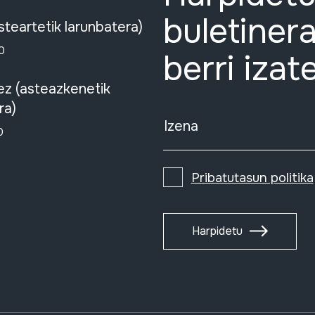
buletinera
steartetik larunbatera)
0
berri izat
ez (asteazkenetik
ra)
Izena
0
Pribatutasun politika
Harpidetu