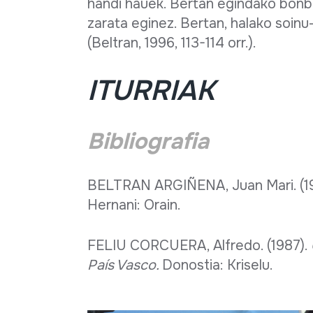
handi hauek. Bertan egindako bonbo 
zarata eginez. Bertan, halako soin
(Beltran, 1996, 113-114 orr.).
ITURRIAK
Bibliografia
BELTRAN ARGIÑENA, Juan Mari. (1
Hernani: Orain.
FELIU CORCUERA, Alfredo. (1987).
País Vasco.
Donostia: Kriselu.