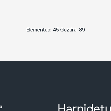
Elementua: 45 Guztira: 89
Harpidetu
a