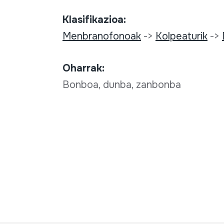
Klasifikazioa:
Menbranofonoak
->
Kolpeaturik
->
Oharrak:
Bonboa, dunba, zanbonba