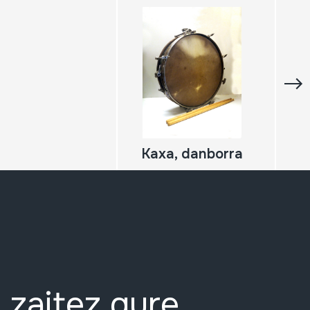
Kaxa, danborra
 zaitez gure