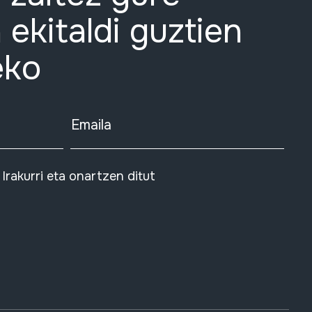
 ekitaldi guztien
eko
Emaila
Irakurri eta onartzen ditut