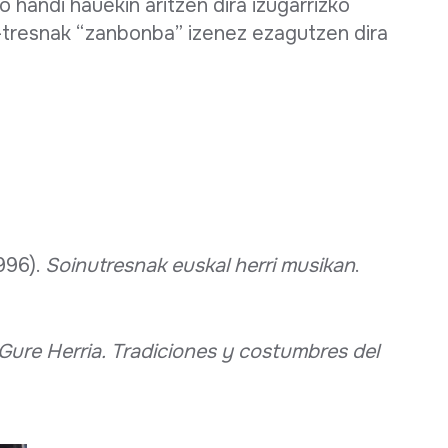
handi hauekin aritzen dira izugarrizko
u-tresnak “zanbonba” izenez ezagutzen dira
996).
Soinutresnak euskal herri musikan
.
Gure Herria.
Tradiciones y costumbres del