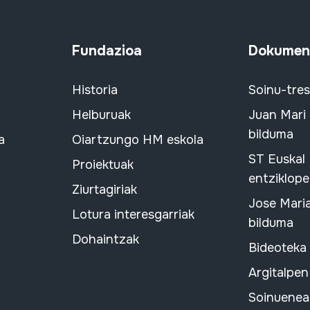
Fundazioa
Dokument
Historia
Soinu-tre
Helburuak
Juan Mari
bilduma
a
Oiartzungo HM eskola
ST Euskal
Proiektuak
entziklope
Ziurtagiriak
Jose Mari
Lotura interesgarriak
bilduma
Dohaintzak
Bideoteka
Argitalpen
Soinuenean