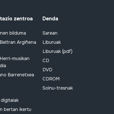
azio zentroa
Denda
snen bilduma
Sarean
 Beltran Argiñena
Liburuak
Liburuak (pdf)
 Herri-musikan
CD
dia
DVD
ano Barrenetxea
CDROM
Soinu-tresnak
 digitalak
 bertan ikertu