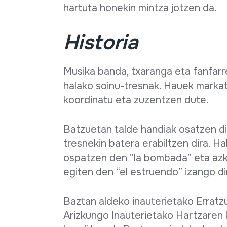
hartuta honekin mintza jotzen da.
Historia
Musika banda, txaranga eta fanfarr
halako soinu-tresnak. Hauek markat
koordinatu eta zuzentzen dute.
Batzuetan talde handiak osatzen di
tresnekin batera erabiltzen dira. H
ospatzen den “la bombada” eta azk
egiten den “el estruendo” izango di
Baztan aldeko inauterietako Errat
Arizkungo Inauterietako Hartzaren 