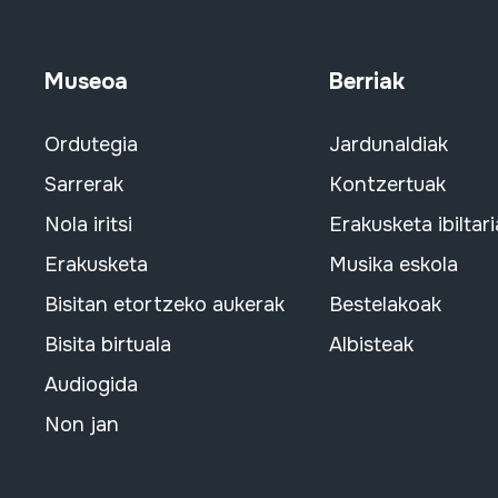
Museoa
Berriak
Ordutegia
Jardunaldiak
Sarrerak
Kontzertuak
Nola iritsi
Erakusketa ibiltari
Erakusketa
Musika eskola
Bisitan etortzeko aukerak
Bestelakoak
Bisita birtuala
Albisteak
Audiogida
Non jan