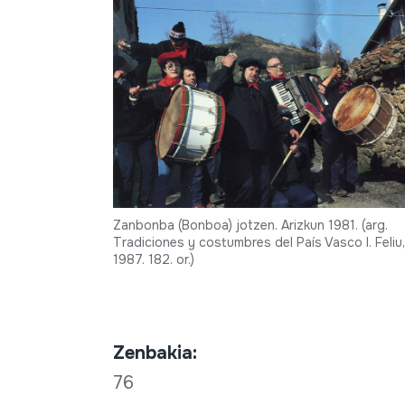
Zanbonba (Bonboa) jotzen. Arizkun 1981. (arg.
Tradiciones y costumbres del País Vasco I. Feliu,
1987. 182. or.)
Zenbakia:
76