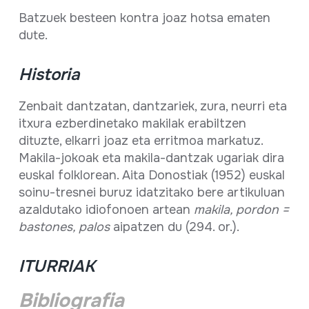
Batzuek besteen kontra joaz hotsa ematen
dute.
Historia
Zenbait dantzatan, dantzariek, zura, neurri eta
itxura ezberdinetako makilak erabiltzen
dituzte, elkarri joaz eta erritmoa markatuz.
Makila-jokoak eta makila-dantzak ugariak dira
euskal folklorean. Aita Donostiak (1952) euskal
soinu-tresnei buruz idatzitako bere artikuluan
azaldutako idiofonoen artean
makila, pordon =
bastones, palos
aipatzen du (294. or.).
ITURRIAK
Bibliografia