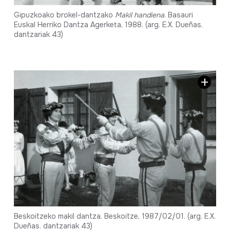
Gipuzkoako brokel-dantzako
Makil handiena
. Basauri
Euskal Herriko Dantza Agerketa, 1988. (arg. E.X. Dueñas.
dantzariak 43)
Beskoitzeko makil dantza. Beskoitze, 1987/02/01. (arg. E.X.
Dueñas. dantzariak 43)