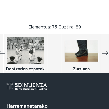
Elementua: 75 Guztira: 89
Dantzarien ezpatak
Zurruma
Harremanetarako