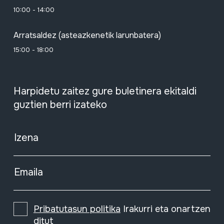
10:00 - 14:00
Arratsaldez (asteazkenetik larunbatera)
15:00 - 18:00
Harpidetu zaitez gure buletinera ekitaldi
guztien berri izateko
Izena
Emaila
Pribatutasun politika
Irakurri eta onartzen
ditut