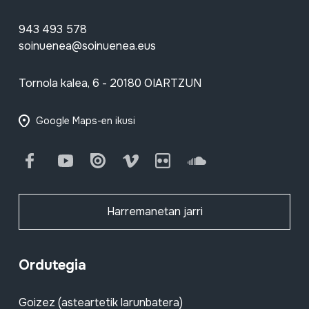
943 493 578
soinuenea@soinuenea.eus
Tornola kalea, 6 - 20180 OIARTZUN
Google Maps-en ikusi
Facebook
Youtube
Issuu
Vimeo
Flickr
SoundCloud
Harremanetan jarri
Ordutegia
Goizez (asteartetik larunbatera)