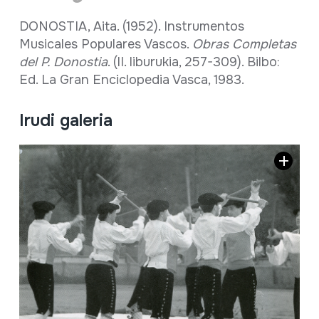
DONOSTIA, Aita. (1952). Instrumentos
Musicales Populares Vascos.
Obras Completas
del P. Donostia
. (II. liburukia, 257-309). Bilbo:
Ed. La Gran Enciclopedia Vasca, 1983.
Irudi galeria