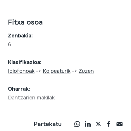
Fitxa osoa
Zenbakia:
6
Klasifikazioa:
Idiofonoak
->
Kolpeaturik
->
Zuzen
Oharrak:
Dantzarien makilak
Partekatu