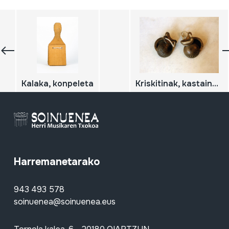
Kalaka, konpeleta
Kriskitinak, kastainetak, kaskainetak, kastañuelak
Harremanetarako
943 493 578
soinuenea@soinuenea.eus