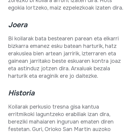
zurezko bi koilara arrunt izaten dira. Hots
egokia lortzeko, maiz ezpelezkoak izaten dira.
Joera
Bi koilarak bata bestearen parean eta elkarri
bizkarra emanez esku batean harturik, hatz
erakuslea bien artean jarririk, izterraren eta
gainean jarritako beste eskuaren kontra joaz
eta astinduz jotzen dira. Arxaluak bezala
harturik eta eraginik ere jo daitezke.
Historia
Koilarak perkusio tresna gisa kantua
erritmikoki laguntzeko erabiliak izan dira,
bereziki mahaiaren inguruan ematen diren
festetan. Guri, Orioko San Martin auzoko