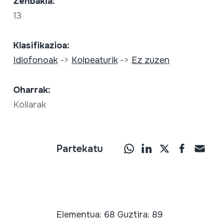
Zenbakia:
13
Klasifikazioa:
Idiofonoak
->
Kolpeaturik
->
Ez zuzen
Oharrak:
Koilarak
Partekatu
Elementua: 68 Guztira: 89