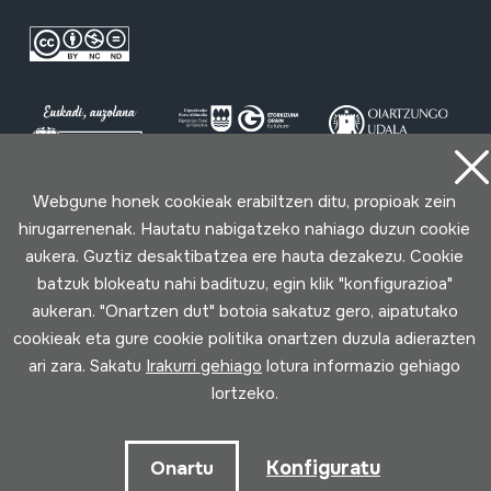
Webgune honek cookieak erabiltzen ditu, propioak zein
Erabilpen baldintzak
Pribatutasun politika
Cookie politika
hirugarrenenak. Hautatu nabigatzeko nahiago duzun cookie
aukera. Guztiz desaktibatzea ere hauta dezakezu. Cookie
batzuk blokeatu nahi badituzu, egin klik "konfigurazioa"
Loturak garatua
aukeran. "Onartzen dut" botoia sakatuz gero, aipatutako
cookieak eta gure cookie politika onartzen duzula adierazten
ari zara. Sakatu
Irakurri gehiago
lotura informazio gehiago
lortzeko.
Konfiguratu
Onartu