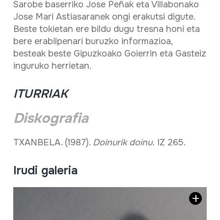
Sarobe baserriko Jose Peñak eta Villabonako
Jose Mari Astiasaranek ongi erakutsi digute.
Beste tokietan ere bildu dugu tresna honi eta
bere erabilpenari buruzko informazioa,
besteak beste Gipuzkoako Goierrin eta Gasteiz
inguruko herrietan.
ITURRIAK
Diskografia
TXANBELA. (1987).
Doinurik doinu.
IZ 265.
Irudi galeria