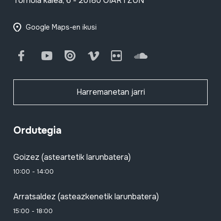
Tornola kalea, 6 - 20180 OIARTZUN
Google Maps-en ikusi
Facebook
Youtube
Issuu
Vimeo
Flickr
SoundCloud
Harremanetan jarri
Ordutegia
Goizez (asteartetik larunbatera)
10:00 - 14:00
Arratsaldez (asteazkenetik larunbatera)
15:00 - 18:00