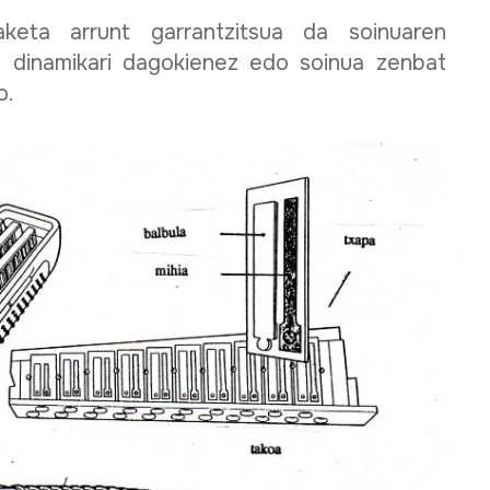
aketa arrunt garrantzitsua da soinuaren
hiz dinamikari dagokienez edo soinua zenbat
o.