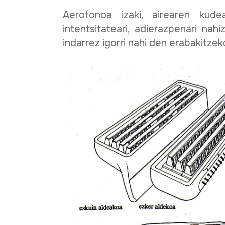
Aerofonoa izaki, airearen kude
intentsitateari, adierazpenari na
indarrez igorri nahi den erabakitzek