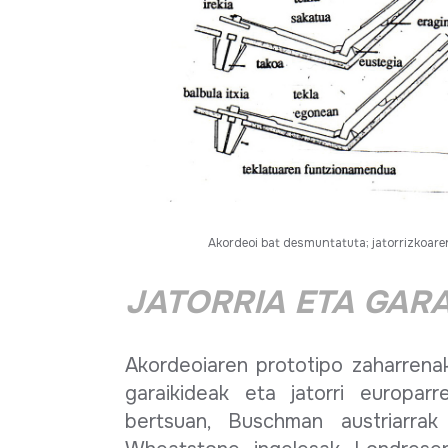
Akordeoi bat desmuntatuta; jatorrizkoaren
JATORRIA ETA GAR
Akordeoiaren prototipo zaharrenak
garaikideak eta jatorri europarr
bertsuan, Buschman austriarrak