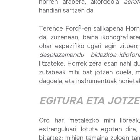
horren arabera, akordeoia
aerof
handian sartzen da.
2
Terence Ford
-en sailkapena Horn
da, zuzenean, baina ikonografiaren
ohar espezifiko ugari egin zituen
desplazamendu bidezkoa-idiofon
litzateke. Horrek zera esan nahi d
zutabeak mihi bat jotzen duela, mi
dagoela, eta instrumentuak horietak
EGITURA ETA JOTZ
Oro har, metalezko mihi librea
estranguluari, lotuta egoten dir
bitartez; mihien tamaina zuloen ta