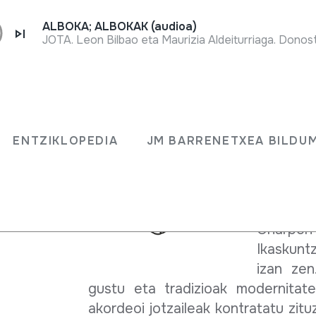
ALBOKA; ALBOKAK (audioa)
JOTA. Leon Bilbao eta Maurizia Aldeiturriaga. Donost
Akordeoi
txistua,
ENTZIKLOPEDIA
JM BARRENETXEA BILDU
Hala ere
Euskal H
jaigunee
Onarpen
Ikaskunt
izan zen
gustu eta tradizioak modernitate
akordeoi jotzaileak kontratatu zit