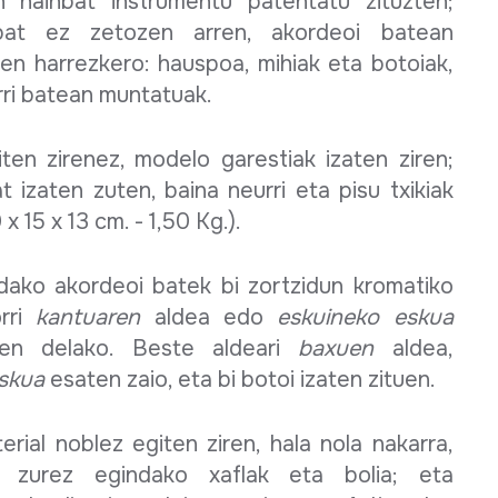
 hainbat instrumentu patentatu zituzten;
bat ez zetozen arren, akordeoi batean
en harrezkero: hauspoa, mihiak eta botoiak,
rri batean muntatuak.
ten zirenez, modelo garestiak izaten ziren;
t izaten zuten, baina neurri eta pisu txikiak
 x 15 x 13 cm. - 1,50 Kg.).
dako akordeoi batek bi zortzidun kromatiko
orri
kantuaren
aldea edo
eskuineko eskua
zen delako. Beste aldeari
baxuen
aldea,
eskua
esaten zaio, eta bi botoi izaten zituen.
rial noblez egiten ziren, hala nola nakarra,
ko zurez egindako xaflak eta bolia; eta