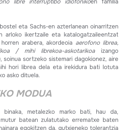
ono libre interruptibo idiofoniko
en familia
bostel eta Sachs-en azterlanean oinarritzen
 arloko ikertzaile eta katalogatzaileentzat
; horren arabera, akordeoia
aerofono librea,
ikoa / mihi librekoa-askotarikoa
izango
u, soinua sortzeko sistemari dagokionez, aire
hi hori librea dela eta irekidura bati lotuta
o asko dituela.
EKO MODUA
k, binaka, metalezko marko bati, hau da,
a, mutur batean zulatutako errematxe baten
mainara egokitzen da, gutxieneko tolerantzia