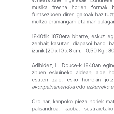
Wheatstone ingelesak Londresen
musika tresna horien formak 
funtsezkoen diren gakoak bazituzt
multzo eramangarri eta manipulaga
1840tik 1870era bitarte, eskuz egi
zenbait kasutan, diapasoi handi ba
izanik (20 x 10 x 8 cm. - 0,50 Kg.; 30
Adibidez, L. Douce-k 1840an egin
zituen eskuineko aldean; alde h
esaten zaio, esku horrekin jot
akonpainamendua
edo
ezkerreko 
Oro har, kanpoko pieza horiek mate
palisandroa, kaoba, sustraieta