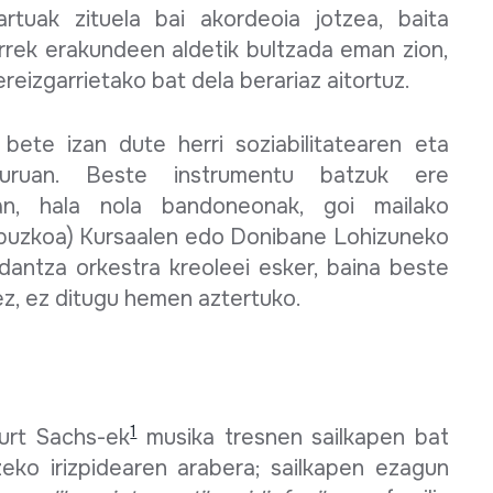
rtuak zituela bai akordeoia jotzea, baita
horrek erakundeen aldetik bultzada eman zion,
eizgarrietako bat dela berariaz aitortuz.
bete izan dute herri soziabilitatearen eta
inguruan. Beste instrumentu batzuk ere
an, hala nola bandoneonak, goi mailako
ipuzkoa) Kursaalen edo Donibane Lohizuneko
dantza orkestra kreoleei esker, baina beste
z, ez ditugu hemen aztertuko.
1
urt Sachs-ek
musika tresnen sailkapen bat
zeko irizpidearen arabera; sailkapen ezagun