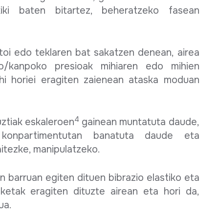
xiki baten bitartez, beheratzeko fasean
toi edo teklaren bat sakatzen denean, airea
o/kanpoko presioak mihiaren edo mihien
ihi horiei eragiten zaienean ataska moduan
4
uztiak eskaleroen
gainean muntatuta daude,
ek konpartimentutan banatuta daude eta
itezke, manipulatzeko.
 barruan egiten dituen bibrazio elastiko eta
ketak eragiten dituzte airean eta hori da,
ua.