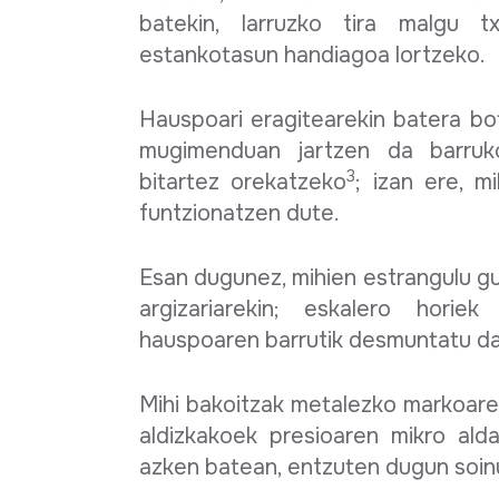
batekin, larruzko tira malgu t
estankotasun handiagoa lortzeko.
Hauspoari eragitearekin batera bo
mugimenduan jartzen da barruk
3
bitartez orekatzeko
; izan ere, m
funtzionatzen dute.
Esan dugunez, mihien estrangulu g
argizariarekin; eskalero hori
hauspoaren barrutik desmuntatu da
Mihi bakoitzak metalezko markoaren
aldizkakoek presioaren mikro alda
azken batean, entzuten dugun soin