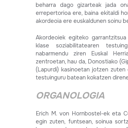
beharra dago gizarteak jada ona
errepertorioa ere, baina ekitaldi 
akordeoia ere euskaldunen soinu ber
Akordeoiek egiteko garrantzitsua 
klase soziabilitatearen testu
nabarmendu ziren Euskal Herri
zentroetan, hau da, Donostiako (G
(Lapurdi) kasinoetan jotzen zuten 
testuinguru batean kokatzen direne
ORGANOLOGIA
Erich M. von Hornbostel-ek eta C
egin zuten, funtsean, soinua sort