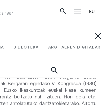
EU
ia, 1984.
a berriki sartu da Euskal Herrian, gitarra,
 dultzaina edo albokarekin alderatuz gero.
MA
BIDEOTEKA
ARGITALPEN DIGITALAK
, mende erdi baino gutxiago behar izan du
erri osoko erromerietan eta herrigune nahiz
tan tinko eta sendo txertatuta egoteko.
 hori adierazten duen mugarria Eusko
zak Bergaran egindako V. Kongresua (1930)
. Eusko Ikaskuntzak euskal klase xumeen
rantz bultzatu nahi zituen. Hori dela eta,
uzten antolatutako dantzatokietarako. Aitortu