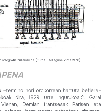
 ortografia zuzendu da. (Iturria: Ezezaguna, circa 1970)
APENA
 –termino hori orokorrean hartuta betiere–
5
ekoak dira, 1829. urte ingurukoak
. Garai
 Vienan, Demian frantsesak Parisen eta