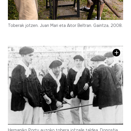
Toberak jotzen. Juan Mari eta Aitor Beltran. Gaintza, 2008.
Hernaniko Portu auzoko tobera jotzaile taldea. Donostia,