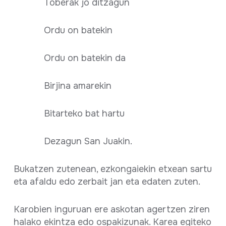
Toberak jo ditzagun
Ordu on batekin
Ordu on batekin da
Birjina amarekin
Bitarteko bat hartu
Dezagun San Juakin.
Bukatzen zutenean, ezkongaiekin etxean sartu
eta afaldu edo zerbait jan eta edaten zuten.
Karobien inguruan ere askotan agertzen ziren
halako ekintza edo ospakizunak. Karea egiteko