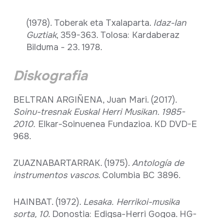
(1978). Toberak eta Txalaparta.
Idaz-lan
Guztiak
, 359-363. Tolosa: Kardaberaz
Bilduma - 23. 1978.
Diskografia
BELTRAN ARGIÑENA, Juan Mari. (2017).
Soinu-tresnak Euskal Herri Musikan. 1985-
2010.
Elkar-Soinuenea Fundazioa. KD DVD-E
968.
ZUAZNABARTARRAK. (1975).
Antología de
instrumentos vascos
. Columbia BC 3896.
HAINBAT. (1972).
Lesaka.
Herrikoi-musika
sorta, 10
. Donostia: Edigsa-Herri Gogoa. HG-