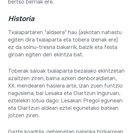
bertso berriak ere.
Historia
Txalapartaren "aldaera" hau (askotan nahastu
egiten dira txalaparta eta tobera izenak ere)
ez da soinu-tresna bakarrik, baizik eta festa
giroan egiten den ekintza bat.
Toberak saioak txalaparta bezalako ekintzetan
azaltzen ziren, baina azken denboraldietan,
XX. mendearen hasiera arte, izan zuen funtzio
nagusiena, bai Lesaka eta Oiartzun inguruan,
ezteiekin lotua dago. Lesakan Pregoi egunean
eta Oiartzun aldean eztei egunetako batean
jotzen ziren.
Gazte koadrila, gehienetan palanka bizkarrean