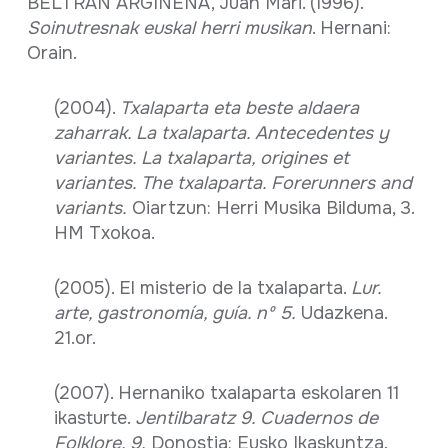
BELTRAN ARGIÑENA, Juan Mari. (1996).
Soinutresnak euskal herri musikan
. Hernani:
Orain.
(2004).
Txalaparta eta beste aldaera
zaharrak. La txalaparta. Antecedentes y
variantes.
La txalaparta, origines et
variantes. The txalaparta. Forerunners and
variants.
Oiartzun: Herri Musika Bilduma, 3.
HM Txokoa.
(2005). El misterio de la txalaparta.
Lur.
arte, gastronomía, guía. nº 5.
Udazkena.
21.or.
(2007). Hernaniko txalaparta eskolaren 11
ikasturte.
Jentilbaratz 9. Cuadernos de
Folklore, 9.
Donostia: Eusko Ikaskuntza.