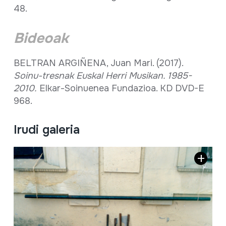
48.
Bideoak
BELTRAN ARGIÑENA, Juan Mari. (2017).
Soinu-tresnak Euskal Herri Musikan. 1985-
2010.
Elkar-Soinuenea Fundazioa. KD DVD-E
968.
Irudi galeria