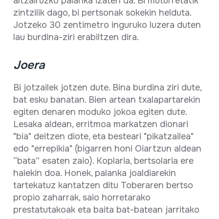
altzairuzko palanka izaten da. Bi muturretatik
zintzilik dago, bi pertsonak sokekin helduta.
Jotzeko 30 zentimetro inguruko luzera duten
lau burdina-ziri erabiltzen dira.
Joera
Bi jotzailek jotzen dute. Bina burdina ziri dute,
bat esku banatan. Bien artean txalapartarekin
egiten denaren moduko jokoa egiten dute.
Lesaka aldean, erritmoa markatzen dionari
"bia" deitzen diote, eta besteari "pikatzailea"
edo "errepikia" (bigarren honi Oiartzun aldean
“bata” esaten zaio). Koplaria, bertsolaria ere
haiekin doa. Honek, palanka joaldiarekin
tartekatuz kantatzen ditu Toberaren bertso
propio zaharrak, saio horretarako
prestatutakoak eta baita bat-batean jarritako