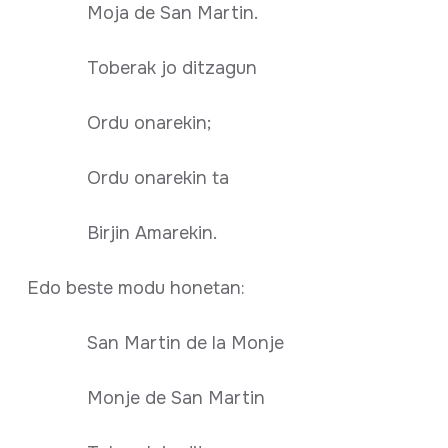
Moja de San Martin.
Toberak jo ditzagun
Ordu onarekin;
Ordu onarekin ta
Birjin Amarekin.
Edo beste modu honetan:
San Martin de la Monje
Monje de San Martin