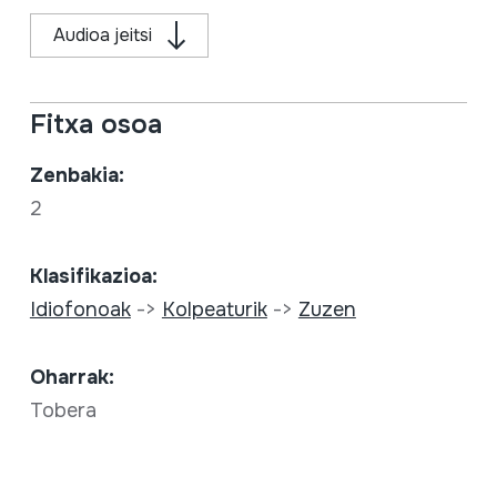
Audioa jeitsi
Fitxa osoa
Zenbakia:
2
Klasifikazioa:
Idiofonoak
->
Kolpeaturik
->
Zuzen
Oharrak:
Tobera