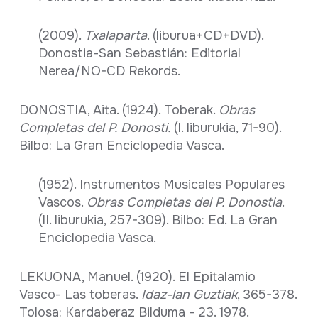
(2009).
Txalaparta
. (liburua+CD+DVD).
Donostia-San Sebastián: Editorial
Nerea/NO-CD Rekords.
DONOSTIA, Aita. (1924). Toberak.
Obras
Completas del P. Donosti.
(I. liburukia, 71-90).
Bilbo: La Gran Enciclopedia Vasca.
(1952). Instrumentos Musicales Populares
Vascos.
Obras Completas del P. Donostia
.
(II. liburukia, 257-309). Bilbo: Ed. La Gran
Enciclopedia Vasca.
LEKUONA, Manuel. (1920). El Epitalamio
Vasco- Las toberas.
Idaz-lan Guztiak
, 365-378.
Tolosa: Kardaberaz Bilduma - 23. 1978.