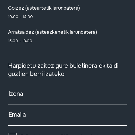
Goizez (asteartetik larunbatera)
10:00 - 14:00
Arratsaldez (asteazkenetik larunbatera)
15:00 - 18:00
Harpidetu zaitez gure buletinera ekitaldi
guztien berri izateko
Izena
Emaila