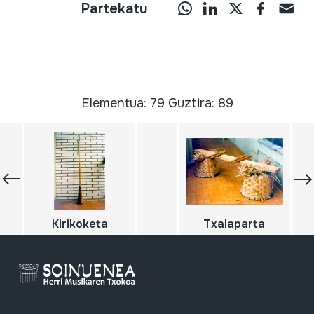
Partekatu
Elementua: 79 Guztira: 89
Kirikoketa
Txalaparta