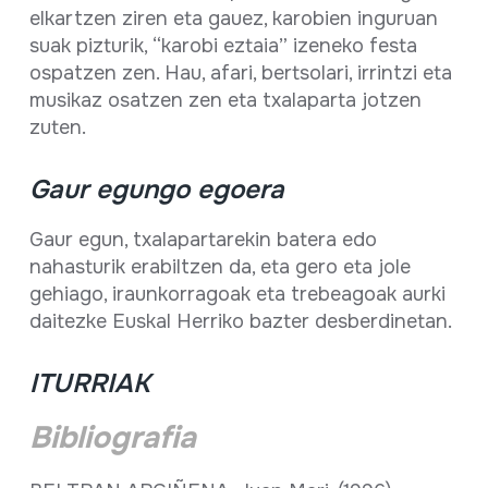
elkartzen ziren eta gauez, karobien inguruan
suak pizturik, “karobi eztaia” izeneko festa
ospatzen zen. Hau, afari, bertsolari, irrintzi eta
musikaz osatzen zen eta txalaparta jotzen
zuten.
Gaur egungo egoera
Gaur egun, txalapartarekin batera edo
nahasturik erabiltzen da, eta gero eta jole
gehiago, iraunkorragoak eta trebeagoak aurki
daitezke Euskal Herriko bazter desberdinetan.
ITURRIAK
Bibliografia