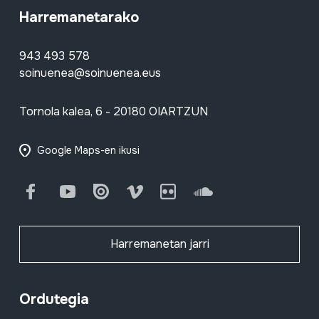
Harremanetarako
943 493 578
soinuenea@soinuenea.eus
Tornola kalea, 6 - 20180 OIARTZUN
Google Maps-en ikusi
Facebook
Youtube
Issuu
Vimeo
Flickr
SoundCloud
Harremanetan jarri
Ordutegia