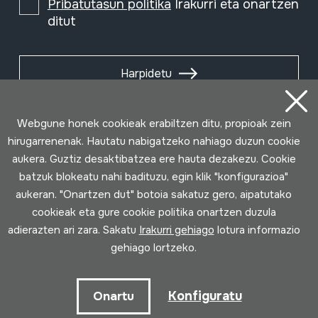
Pribatutasun politika
Irakurri eta onartzen
ditut
Harpidetu
Webgune honek cookieak erabiltzen ditu, propioak zein
hirugarrenenak. Hautatu nabigatzeko nahiago duzun cookie
aukera. Guztiz desaktibatzea ere hauta dezakezu. Cookie
batzuk blokeatu nahi badituzu, egin klik "konfigurazioa"
aukeran. "Onartzen dut" botoia sakatuz gero, aipatutako
cookieak eta gure cookie politika onartzen duzula
adierazten ari zara. Sakatu
Irakurri gehiago
lotura informazio
gehiago lortzeko.
Erabilpen baldintzak
Pribatutasun politika
Cookie politika
Konfiguratu
Onartu
Loturak garatua