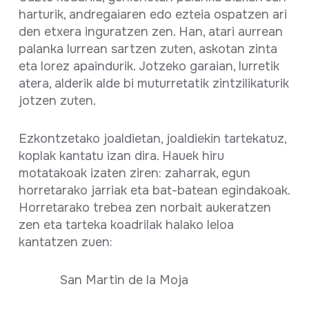
harturik, andregaiaren edo ezteia ospatzen ari
den etxera inguratzen zen. Han, atari aurrean
palanka lurrean sartzen zuten, askotan zinta
eta lorez apaindurik. Jotzeko garaian, lurretik
atera, alderik alde bi muturretatik zintzilikaturik
jotzen zuten.
Ezkontzetako joaldietan, joaldiekin tartekatuz,
koplak kantatu izan dira. Hauek hiru
motatakoak izaten ziren: zaharrak, egun
horretarako jarriak eta bat-batean egindakoak.
Horretarako trebea zen norbait aukeratzen
zen eta tarteka koadrilak halako leloa
kantatzen zuen:
San Martin de la Moja