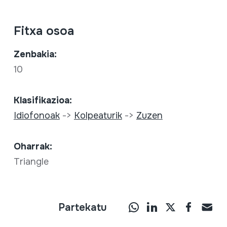
Fitxa osoa
Zenbakia:
10
Klasifikazioa:
Idiofonoak
->
Kolpeaturik
->
Zuzen
Oharrak:
Triangle
Partekatu