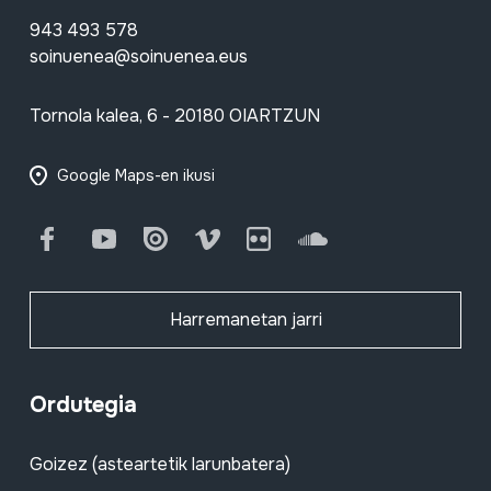
943 493 578
soinuenea@soinuenea.eus
Tornola kalea, 6 - 20180 OIARTZUN
Google Maps-en ikusi
Facebook
Youtube
Issuu
Vimeo
Flickr
SoundCloud
Harremanetan jarri
Ordutegia
Goizez (asteartetik larunbatera)