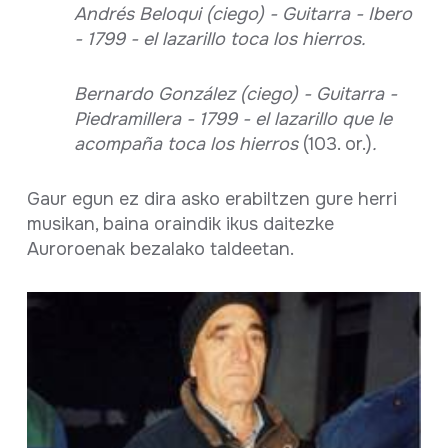
Andrés Beloqui (ciego) - Guitarra - Ibero
- 1799 - el lazarillo toca los hierros.
Bernardo González (ciego) - Guitarra -
Piedramillera - 1799 - el lazarillo que le
acompaña toca los hierros
(103. or.)
.
Gaur egun ez dira asko erabiltzen gure herri
musikan, baina oraindik ikus daitezke
Auroroenak bezalako taldeetan.