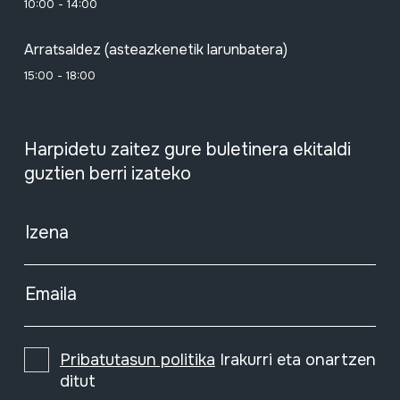
10:00 - 14:00
Arratsaldez (asteazkenetik larunbatera)
15:00 - 18:00
Harpidetu zaitez gure buletinera ekitaldi
guztien berri izateko
Izena
Emaila
Pribatutasun politika
Irakurri eta onartzen
ditut