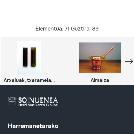
Elementua: 71 Guztira: 89
Arxaluak, txaramelak, tarrañuelak
Almaiza
Harremanetarako