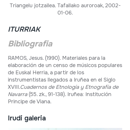
Triangelu jotzailea. Tafallako auroroak, 2002-
01-06.
ITURRIAK
Bibliografia
RAMOS, Jesus. (1990). Materiales para la
elaboración de un censo de músicos populares
de Euskal Herria, a partir de los
instrumentistas llegados a Iruñea en el Siglo
XVIII.
Cuadernos de Etnología y Etnografía de
Navarra
(55. zk., 91-138). Iruñea: Institución
Principe de Viana.
Irudi galeria