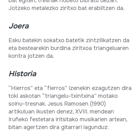
bat egiten, tresnak hobeto bibratu dezan.
Jotzeko metalezko ziritxo bat erabiltzen da.
Joera
Esku batekin sokatxo batetik zintzilikatzen da
eta bestearekin burdina ziritxoa triangeluaren
kontra jotzen da.
Historia
“Hierros” eta “fierros” izenekin ezagutzen dira
toki askotan “triangelu-txintxina” motako
soinu-tresnak. Jesus Ramosen (1990)
artikuluan ikusten denez, XVIII. mendean
Iruñeko festetara iritsitako musikarien artean,
bitan agertzen dira gitarrari lagunduz: