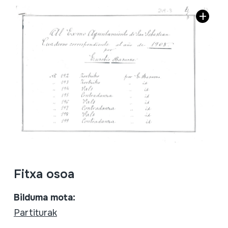
Fitxa osoa
Bilduma mota:
Partiturak