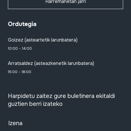
Harremanetan jarri
Ordutegia
Goizez (asteartetik larunbatera)
10:00 - 14:00
Arratsaldez (asteazkenetik larunbatera)
15:00 - 18:00
Harpidetu zaitez gure buletinera ekitaldi
guztien berri izateko
Izena