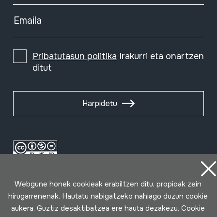
Emaila
Pribatutasun politika
Irakurri eta onartzen
ditut
Harpidetu
Webgune honek cookieak erabiltzen ditu, propioak zein
hirugarrenenak. Hautatu nabigatzeko nahiago duzun cookie
aukera. Guztiz desaktibatzea ere hauta dezakezu. Cookie