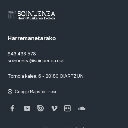
Harremanetarako
943 493 578
soinuenea@soinuenea.eus
Tornola kalea, 6 - 20180 OIARTZUN
Google Maps-en ikusi
Facebook
Youtube
Issuu
Vimeo
Flickr
SoundCloud