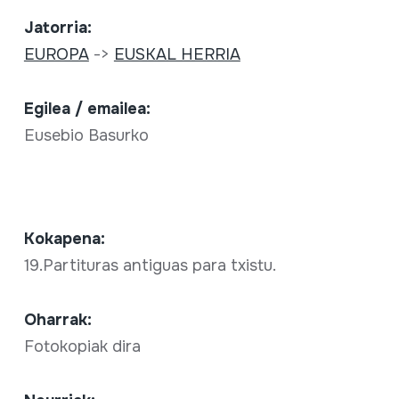
Jatorria:
EUROPA
->
EUSKAL HERRIA
Egilea / emailea:
Eusebio Basurko
Kokapena:
19.Partituras antiguas para txistu.
Oharrak:
Fotokopiak dira