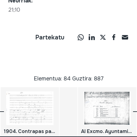
Neurriak:
21;10
Partekatu
Elementua: 84 Guztira: 887
1904. Contrapas para dos silbos y silbote.
Al Excmo. Ayuntamiento de San Sebastián. Cuaderno correspondiente al año 1907.