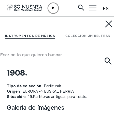
ES
Ir directamente al contenido
JM BARRENETXEA
Al Excmo. Ayuntamiento
INSTRUMENTOS DE MÚSICA
COLECCIÓN JM BELTRAN
de San Sebastián.
Cuaderno
Escribe lo que quieres buscar
correspondiente al año
1908.
Tipo de colección
Partiturak
Origen
EUROPA
->
EUSKAL HERRIA
Situación:
19.Partituras antiguas para txistu.
Galería de imágenes