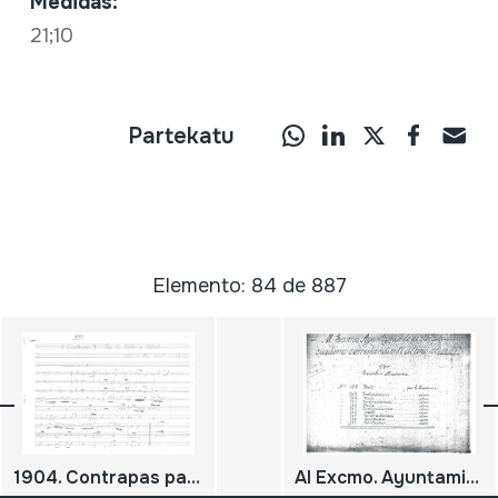
Medidas:
21;10
Partekatu
Elemento: 84 de 887
1904. Contrapas para dos silbos y silbote.
Al Excmo. Ayuntamiento de San Sebastián. Cuaderno correspondiente al año 1907.