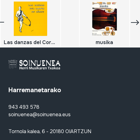
Las danzas del Corpus de Oñate
musika
Harremanetarako
943 493 578
soinuenea@soinuenea.eus
Tornola kalea, 6 - 20180 OIARTZUN