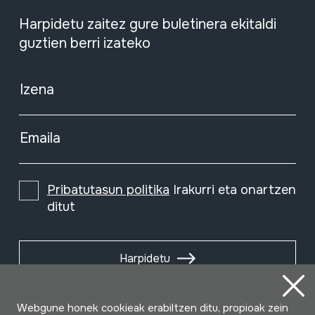
Harpidetu zaitez gure buletinera ekitaldi
guztien berri izateko
Izena
Emaila
Pribatutasun politika
Irakurri eta onartzen
ditut
Harpidetu
Webgune honek cookieak erabiltzen ditu, propioak zein