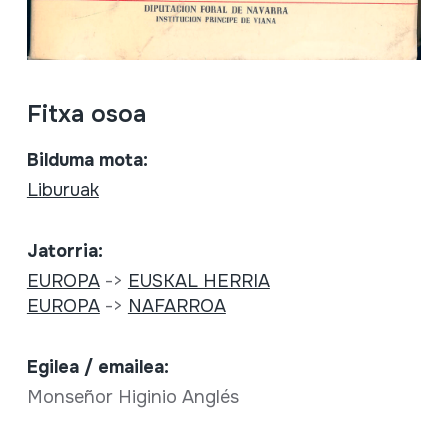
Fitxa osoa
Bilduma mota:
Liburuak
Jatorria:
EUROPA
->
EUSKAL HERRIA
EUROPA
->
NAFARROA
Egilea / emailea:
Monseñor Higinio Anglés