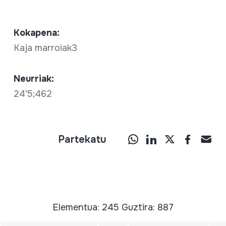
Kokapena:
Kaja marroiak3
Neurriak:
24'5;462
Partekatu
Elementua: 245 Guztira: 887