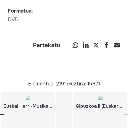
Formatua:
DVD
Partekatu
Elementua: 2191 Guztira: 15871
Euskal Herri-Musika (1978)
Gipuzkoa II (Euskarazko bertsioa)