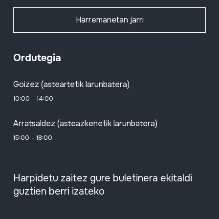
Harremanetan jarri
Ordutegia
Goizez (asteartetik larunbatera)
10:00 - 14:00
Arratsaldez (asteazkenetik larunbatera)
15:00 - 18:00
Harpidetu zaitez gure buletinera ekitaldi
guztien berri izateko