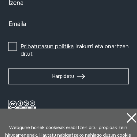
Izena
Emaila
Pribatutasun politika
Irakurri eta onartzen
ditut
Harpidetu
Webgune honek cookieak erabiltzen ditu, propioak zein
hirugarrenenak. Hautatu nabigatzeko nahiago duzun cookie