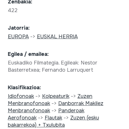
Zenbakia:
422
Jatorria:
EUROPA
->
EUSKAL HERRIA
Egilea / emailea:
Euskadiko Filmategia. Egileak: Nestor
Basterretxea; Fernando Larruquert
Klasifikazioa:
Idiofonoak
->
Kolpeaturik
->
Zuzen
Menbranofonoak
->
Danborrak Makilez
Menbranofonoak
->
Panderoak
Aerofonoak
->
Flautak
->
Zuzen (esku
bakarrekoa) + Txulubita