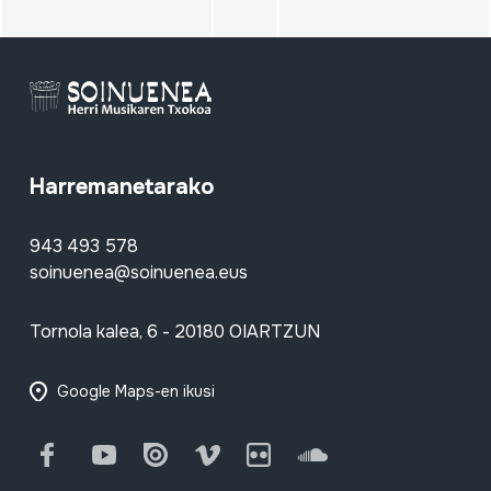
Harremanetarako
943 493 578
soinuenea@soinuenea.eus
Tornola kalea, 6 - 20180 OIARTZUN
Google Maps-en ikusi
Facebook
Youtube
Issuu
Vimeo
Flickr
SoundCloud