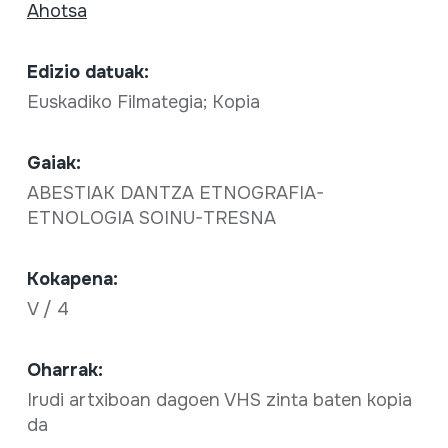
Ahotsa
Edizio datuak:
Euskadiko Filmategia; Kopia
Gaiak:
ABESTIAK DANTZA ETNOGRAFIA-
ETNOLOGIA SOINU-TRESNA
Kokapena:
V / 4
Oharrak:
Irudi artxiboan dagoen VHS zinta baten kopia
da