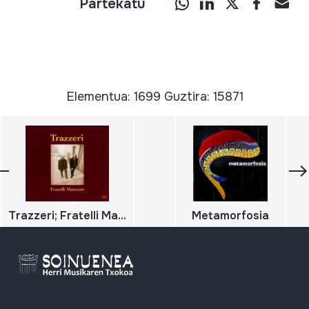
Partekatu
Elementua: 1699 Guztira: 15871
Trazzeri; Fratelli Mancuso
Metamorfosia