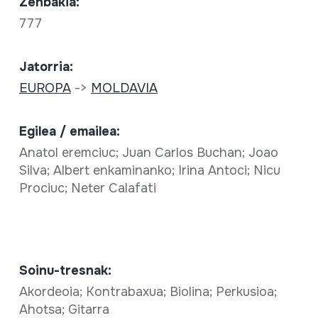
Zenbakia:
777
Jatorria:
EUROPA
->
MOLDAVIA
Egilea / emailea:
Anatol eremciuc; Juan Carlos Buchan; Joao
Silva; Albert enkaminanko; Irina Antoci; Nicu
Prociuc; Neter Calafati
Soinu-tresnak:
Akordeoia; Kontrabaxua; Biolina; Perkusioa;
Ahotsa; Gitarra