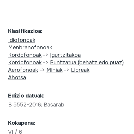
Klasifikazioa:
Idiofonoak
Menbranofonoak
Kordofonoak
->
Igurtzitakoa
Kordofonoak
->
Puntzatua (behatz edo puaz)
Aerofonoak
->
Mihiak
->
Libreak
Ahotsa
Edizio datuak:
B 5552-2016; Basarab
Kokapena:
VI / 6