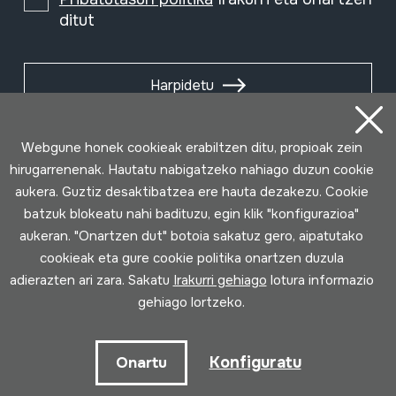
ditut
Harpidetu
Webgune honek cookieak erabiltzen ditu, propioak zein
hirugarrenenak. Hautatu nabigatzeko nahiago duzun cookie
aukera. Guztiz desaktibatzea ere hauta dezakezu. Cookie
batzuk blokeatu nahi badituzu, egin klik "konfigurazioa"
aukeran. "Onartzen dut" botoia sakatuz gero, aipatutako
cookieak eta gure cookie politika onartzen duzula
adierazten ari zara. Sakatu
Irakurri gehiago
lotura informazio
gehiago lortzeko.
Erabilpen baldintzak
Pribatutasun politika
Cookie politika
Konfiguratu
Onartu
Loturak garatua