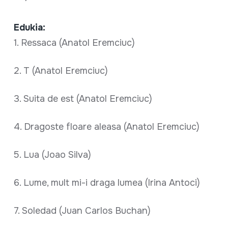
Edukia:
1. Ressaca (Anatol Eremciuc)
2. T (Anatol Eremciuc)
3. Suita de est (Anatol Eremciuc)
4. Dragoste floare aleasa (Anatol Eremciuc)
5. Lua (Joao Silva)
6. Lume, mult mi-i draga lumea (Irina Antoci)
7. Soledad (Juan Carlos Buchan)