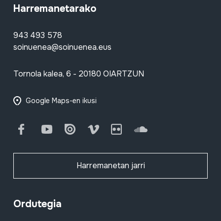
Harremanetarako
943 493 578
soinuenea@soinuenea.eus
Tornola kalea, 6 - 20180 OIARTZUN
Google Maps-en ikusi
Facebook
Youtube
Issuu
Vimeo
Flickr
SoundCloud
Harremanetan jarri
Ordutegia