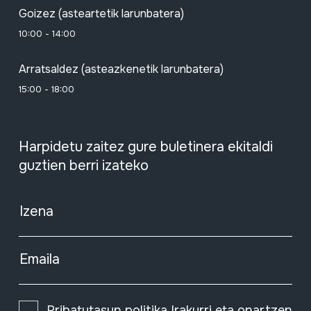
Goizez (asteartetik larunbatera)
10:00 - 14:00
Arratsaldez (asteazkenetik larunbatera)
15:00 - 18:00
Harpidetu zaitez gure buletinera ekitaldi
guztien berri izateko
Izena
Emaila
Pribatutasun politika
Irakurri eta onartzen