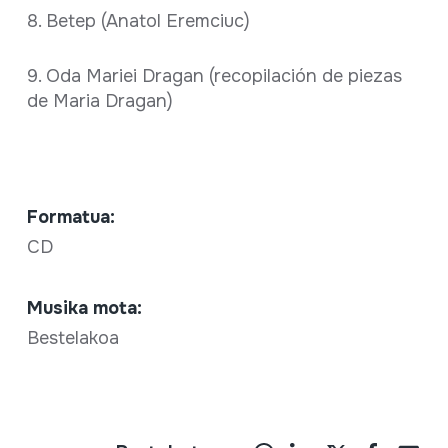
8. Betep (Anatol Eremciuc)
9. Oda Mariei Dragan (recopilación de piezas
de Maria Dragan)
Formatua:
CD
Musika mota:
Bestelakoa