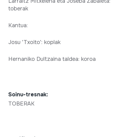
Larraitz Mitxelena eta Joseba Zabaleta:
toberak
Kantua:
Josu 'Txoito': koplak
Hernaniko Dultzaina taldea: koroa
Soinu-tresnak:
TOBERAK