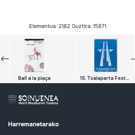
Elementua: 2182 Guztira: 15871
Ball a la plaça
15. Txalaparta Festa; Hernani; 2001
Harremanetarako