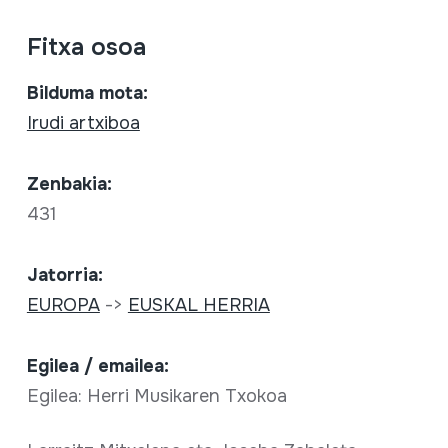
Fitxa osoa
Bilduma mota:
Irudi artxiboa
Zenbakia:
431
Jatorria:
EUROPA
->
EUSKAL HERRIA
Egilea / emailea:
Egilea: Herri Musikaren Txokoa