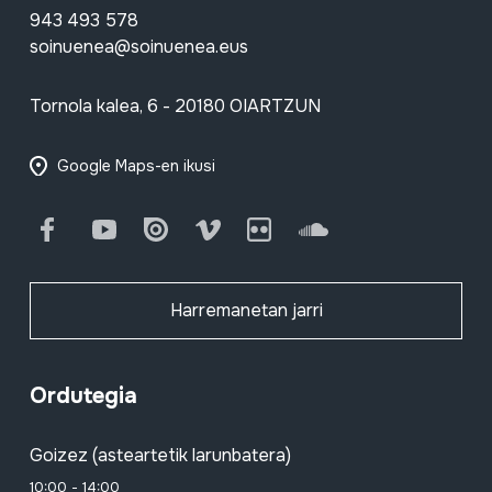
943 493 578
soinuenea@soinuenea.eus
Tornola kalea, 6 - 20180 OIARTZUN
Google Maps-en ikusi
Facebook
Youtube
Issuu
Vimeo
Flickr
SoundCloud
Harremanetan jarri
Ordutegia
Goizez (asteartetik larunbatera)
10:00 - 14:00