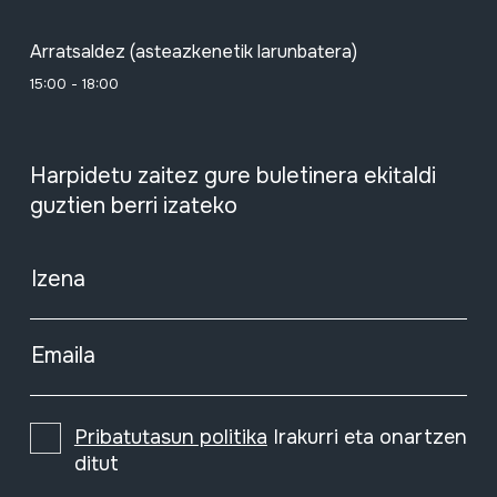
Arratsaldez (asteazkenetik larunbatera)
15:00 - 18:00
Harpidetu zaitez gure buletinera ekitaldi
guztien berri izateko
Izena
Emaila
Pribatutasun politika
Irakurri eta onartzen
ditut