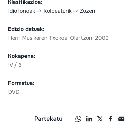
Klasifikazioa:
Idiofonoak
->
Kolpeaturik
->
Zuzen
Edizio datuak:
Herri Musikaren Txokoa; Oiartzun; 2009
Kokapena:
IV / 6
Formatua:
DVD
Partekatu