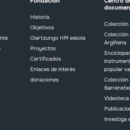
Fundación
Centro d
documen
Historia
Colección
Objetivos
Colección 
ante
Oiartzungo HM eskola
Argiñena
a
Proyectos
Encicloped
Certificados
instrument
Enlaces de interés
popular v
donaciones
Colección
Barrenetx
Videoteca
Publicacio
Investiga