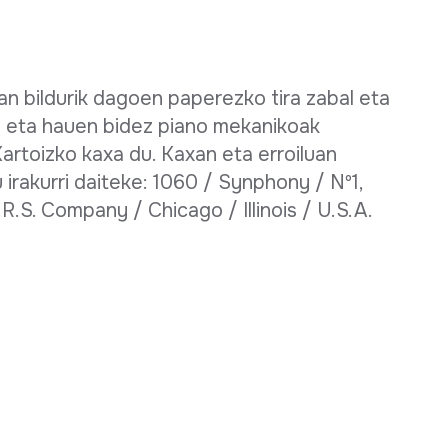
an bildurik dagoen paperezko tira zabal eta
o eta hauen bidez piano mekanikoak
artoizko kaxa du. Kaxan eta erroiluan
irakurri daiteke: 1060 / Synphony / Nº1,
.S. Company / Chicago / Illinois / U.S.A.