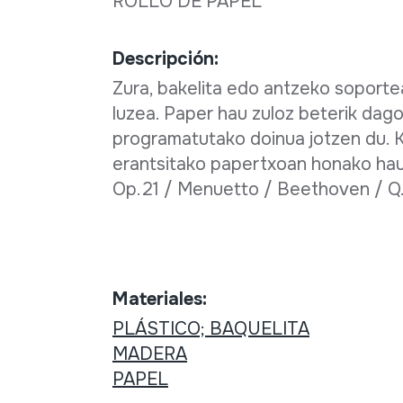
ROLLO DE PAPEL
Descripción:
Zura, bakelita edo antzeko soporte
luzea. Paper hau zuloz beterik dag
programatutako doinua jotzen du. K
erantsitako papertxoan honako hau 
Op.21 / Menuetto / Beethoven / Q.R
Materiales:
PLÁSTICO; BAQUELITA
MADERA
PAPEL