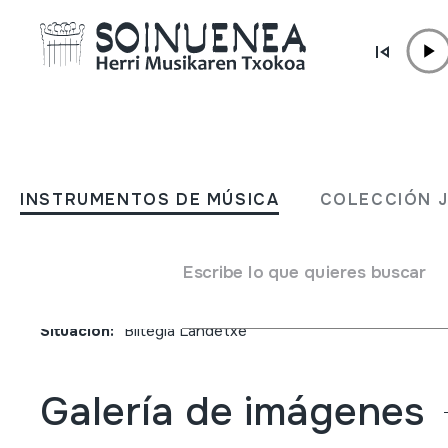
Ir directamente al contenido
JM BELTRAN ARGIÑENA
Synphony ; Nº1, Op.21;
INSTRUMENTOS DE MÚSICA
COLECCIÓN 
Menuetto; Beethoven
Escribe lo que quieres buscar
Autor
Beethoven, Ludwig van
Tipo de colección
Fonoteca
Situación:
Biltegia Landetxe
Galería de imágenes