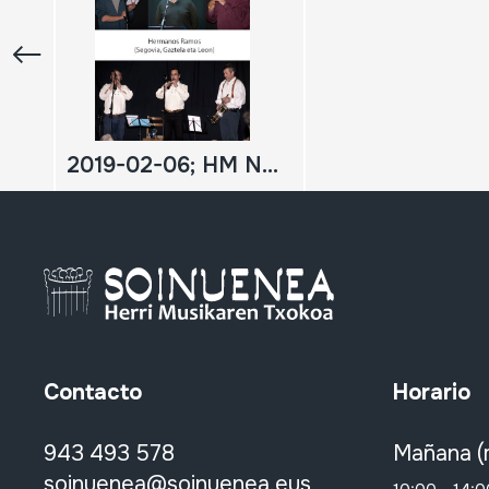
2019-02-06; HM Neguko kontzertua; Caubet gogoan; Hermanos Ramos (Segovia); DIGITALA
Contacto
Horario
943 493 578
Mañana (
soinuenea@soinuenea.eus