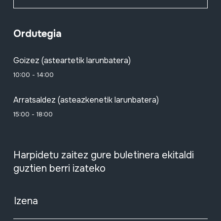
Ordutegia
Goizez (asteartetik larunbatera)
10:00 - 14:00
Arratsaldez (asteazkenetik larunbatera)
15:00 - 18:00
Harpidetu zaitez gure buletinera ekitaldi
guztien berri izateko
Izena