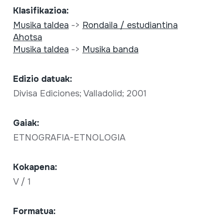
Klasifikazioa:
Musika taldea
->
Rondaila / estudiantina
Ahotsa
Musika taldea
->
Musika banda
Edizio datuak:
Divisa Ediciones; Valladolid; 2001
Gaiak:
ETNOGRAFIA-ETNOLOGIA
Kokapena:
V / 1
Formatua: