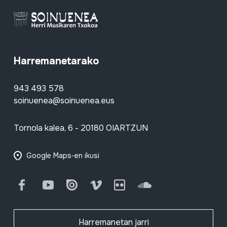
Harremanetarako
943 493 578
soinuenea@soinuenea.eus
Tornola kalea, 6 - 20180 OIARTZUN
Google Maps-en ikusi
Facebook
Youtube
Issuu
Vimeo
Flickr
SoundCloud
Harremanetan jarri