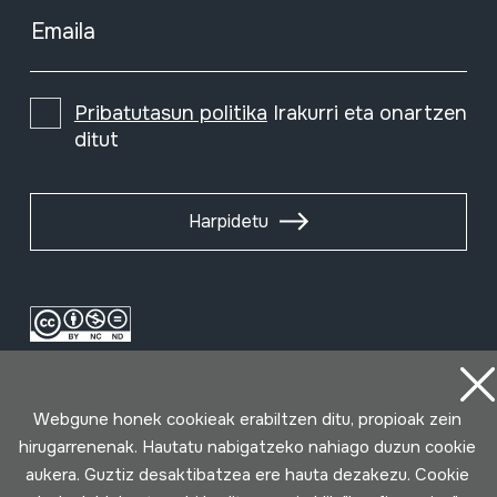
Emaila
Pribatutasun politika
Irakurri eta onartzen
ditut
Harpidetu
Webgune honek cookieak erabiltzen ditu, propioak zein
hirugarrenenak. Hautatu nabigatzeko nahiago duzun cookie
aukera. Guztiz desaktibatzea ere hauta dezakezu. Cookie