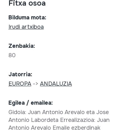
Fitxa osoa
Bilduma mota:
Irudi artxiboa
Zenbakia:
80
Jatorria:
EUROPA
->
ANDALUZIA
Egilea / emailea:
Gidoia: Juan Antonio Arevalo eta Jose
Antonio Labordeta Errealizazioa: Juan
Antonio Arevalo Emaile ezberdinak