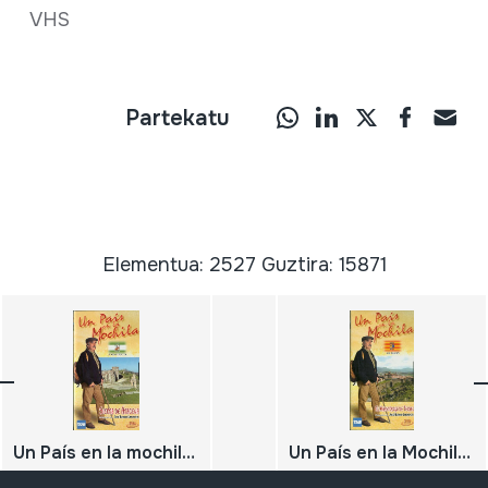
VHS
Partekatu
Elementua: 2527 Guztira: 15871
Un País en la mochila. Sierra de Aracena. Andalucía
Un País en la Mochila. El Maestrazgo de Teruel. Aragón