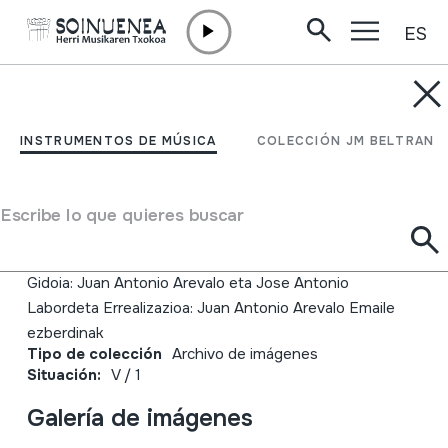
ES
Ir directamente al contenido
JM BELTRAN ARGIÑENA
Un País en la mochila. El
INSTRUMENTOS DE MÚSICA
COLECCIÓN JM BELTRAN
Valle de Andarax.
Andalucía
Escribe lo que quieres buscar
Autor
Gidoia: Juan Antonio Arevalo eta Jose Antonio
Labordeta Errealizazioa: Juan Antonio Arevalo Emaile
ezberdinak
Tipo de colección
Archivo de imágenes
Situación:
V / 1
Galería de imágenes