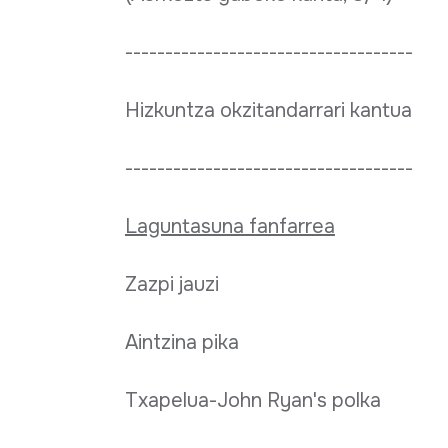
------------------------------------
Hizkuntza okzitandarrari kantua
------------------------------------
Laguntasuna fanfarrea
Zazpi jauzi
Aintzina pika
Txapelua-John Ryan's polka