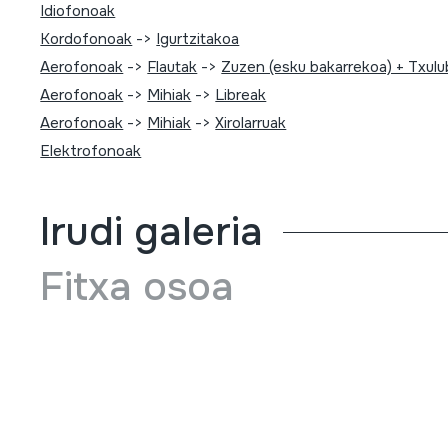
Idiofonoak
Kordofonoak
->
Igurtzitakoa
Aerofonoak
->
Flautak
->
Zuzen (esku bakarrekoa) + Txulu
Aerofonoak
->
Mihiak
->
Libreak
Aerofonoak
->
Mihiak
->
Xirolarruak
Elektrofonoak
Irudi galeria
Fitxa osoa