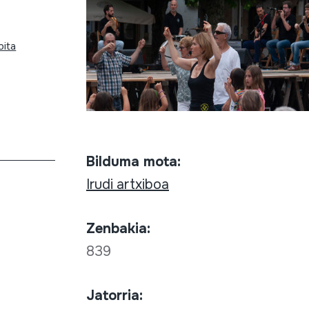
bita
Bilduma mota:
Irudi artxiboa
Zenbakia:
839
Jatorria: