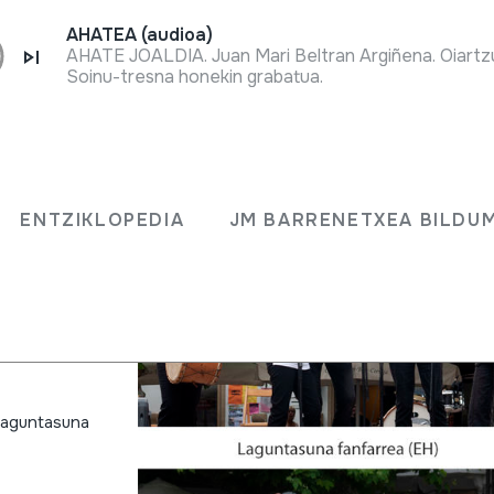
AHATEA (audioa)
AHATE JOALDIA. Juan Mari Beltran Argiñena. Oiartz
Soinu-tresna honekin grabatua.
ENTZIKLOPEDIA
JM BARRENETXEA BILDU
a
 Laguntasuna