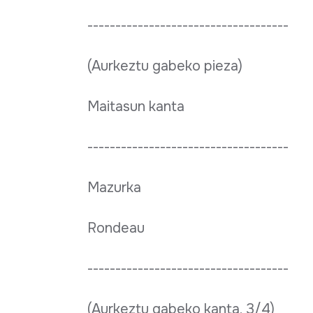
------------------------------------
(Aurkeztu gabeko pieza)
Maitasun kanta
------------------------------------
Mazurka
Rondeau
------------------------------------
(Aurkeztu gabeko kanta, 3/4)