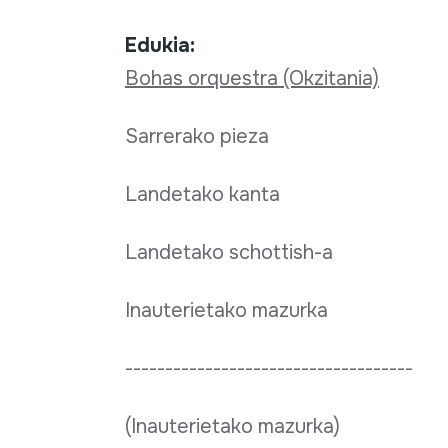
Edukia:
Bohas orquestra (Okzitania)
Sarrerako pieza
Landetako kanta
Landetako schottish-a
Inauterietako mazurka
------------------------------------
(Inauterietako mazurka)