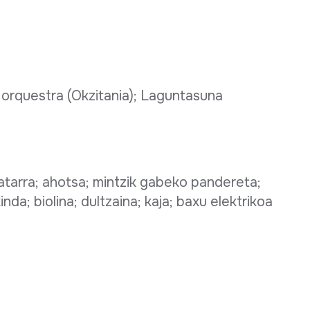
 orquestra (Okzitania); Laguntasuna
natarra; ahotsa; mintzik gabeko pandereta;
txinda; biolina; dultzaina; kaja; baxu elektrikoa