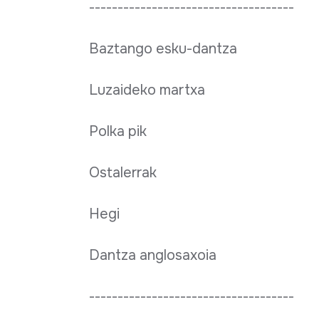
------------------------------------
Baztango esku-dantza
Luzaideko martxa
Polka pik
Ostalerrak
Hegi
Dantza anglosaxoia
------------------------------------