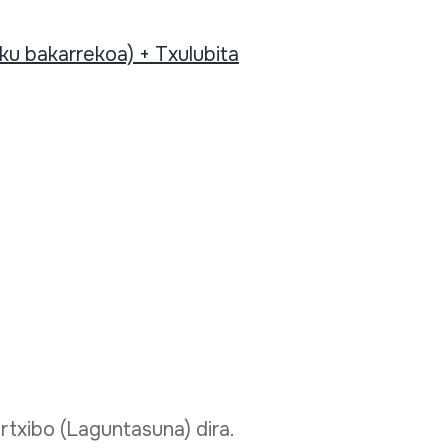
ku bakarrekoa) + Txulubita
rtxibo (Laguntasuna) dira.