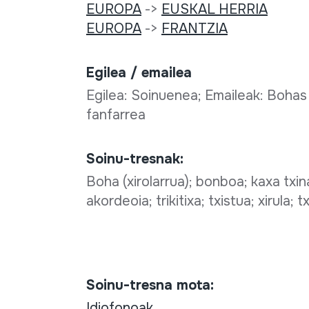
EUROPA
->
EUSKAL HERRIA
EUROPA
->
FRANTZIA
Egilea / emailea
Egilea: Soinuenea; Emaileak: Bohas
fanfarrea
Soinu-tresnak:
Boha (xirolarrua); bonboa; kaxa txi
akordeoia; trikitixa; txistua; xirula; 
Soinu-tresna mota:
Idiofonoak