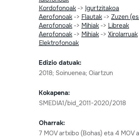
Kordofonoak
->
Igurtzitakoa
Aerofonoak
->
Flautak
->
Zuzen (es
Aerofonoak
->
Mihiak
->
Libreak
Aerofonoak
->
Mihiak
->
Xirolarruak
Elektrofonoak
Edizio datuak:
2018; Soinuenea; Oiartzun
Kokapena:
SMEDIA1/bid_2011-2020/2018
Oharrak:
7 MOV artxibo (Bohas) eta 4 MOV a