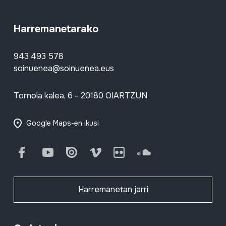
Harremanetarako
943 493 578
soinuenea@soinuenea.eus
Tornola kalea, 6 - 20180 OIARTZUN
Google Maps-en ikusi
Facebook
Youtube
Issuu
Vimeo
Flickr
SoundCloud
Harremanetan jarri