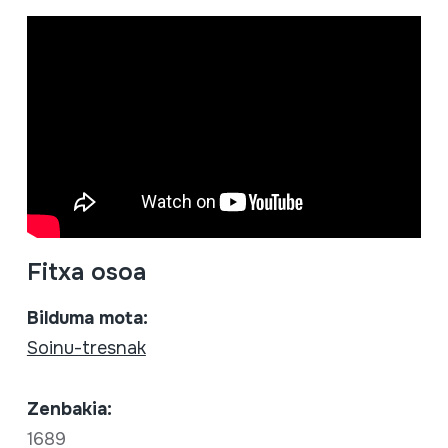
Fitxa osoa
Bilduma mota:
Soinu-tresnak
Zenbakia:
1689