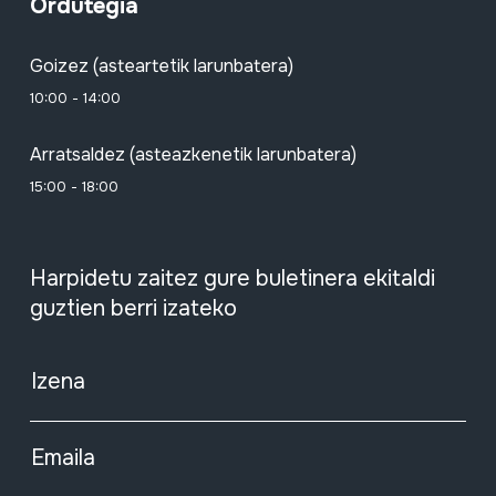
Ordutegia
Goizez (asteartetik larunbatera)
10:00 - 14:00
Arratsaldez (asteazkenetik larunbatera)
15:00 - 18:00
Harpidetu zaitez gure buletinera ekitaldi
guztien berri izateko
Izena
Emaila