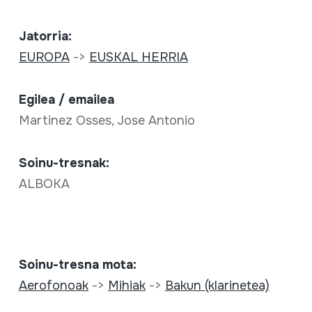
Jatorria:
EUROPA
->
EUSKAL HERRIA
Egilea / emailea
Martinez Osses, Jose Antonio
Soinu-tresnak:
ALBOKA
Soinu-tresna mota:
Aerofonoak
->
Mihiak
->
Bakun (klarinetea)