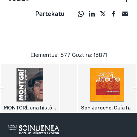
Partekatu
Elementua: 577 Guztira: 15871
MONTGRÍ, una història de gegants. Història de la imatgeria afestiva de Torroella de Montgrí;
Son Jarocho. Guía histórico-musical;