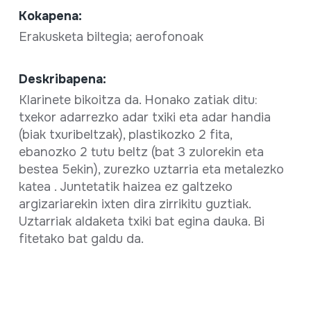
Kokapena:
Erakusketa biltegia; aerofonoak
Deskribapena:
Klarinete bikoitza da. Honako zatiak ditu:
txekor adarrezko adar txiki eta adar handia
(biak txuribeltzak), plastikozko 2 fita,
ebanozko 2 tutu beltz (bat 3 zulorekin eta
bestea 5ekin), zurezko uztarria eta metalezko
katea . Juntetatik haizea ez galtzeko
argizariarekin ixten dira zirrikitu guztiak.
Uztarriak aldaketa txiki bat egina dauka. Bi
fitetako bat galdu da.