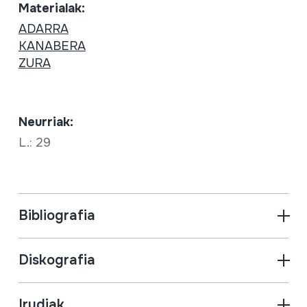
Materialak:
ADARRA
KANABERA
ZURA
Neurriak:
L.: 29
Bibliografia
Diskografia
Irudiak