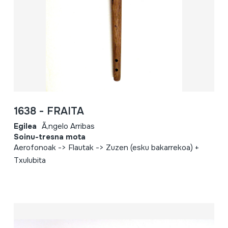
1638 - FRAITA
Egilea
Ã‚ngelo Arribas
Soinu-tresna mota
Aerofonoak -> Flautak -> Zuzen (esku bakarrekoa) +
Txulubita