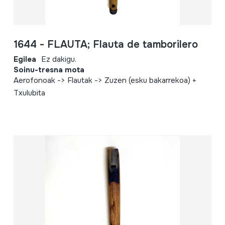
1644 - FLAUTA; Flauta de tamborilero
Egilea
Ez dakigu.
Soinu-tresna mota
Aerofonoak -> Flautak -> Zuzen (esku bakarrekoa) +
Txulubita