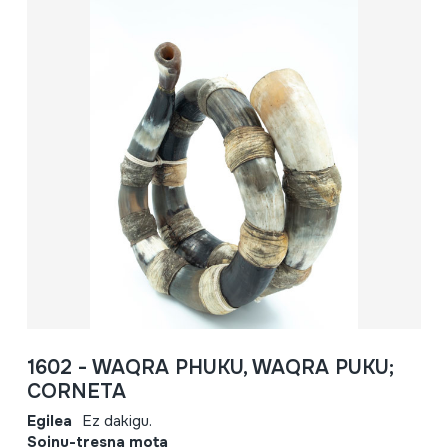
1602 - WAQRA PHUKU, WAQRA PUKU;
CORNETA
Egilea
Ez dakigu.
Soinu-tresna mota