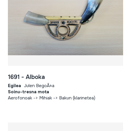
1691 - Alboka
Egilea
Julen BegoÃ±a
Soinu-tresna mota
Aerofonoak -> Mihiak -> Bakun (klarinetea)