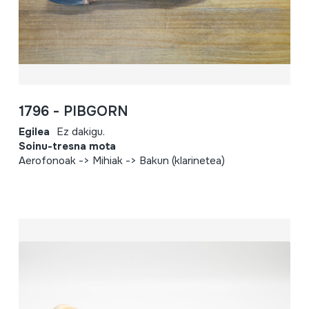
1796 - PIBGORN
Egilea
Ez dakigu.
Soinu-tresna mota
Aerofonoak -> Mihiak -> Bakun (klarinetea)