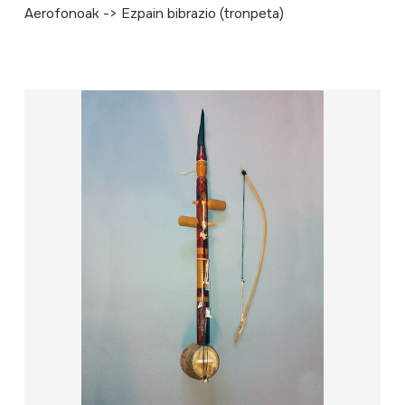
Aerofonoak -> Ezpain bibrazio (tronpeta)