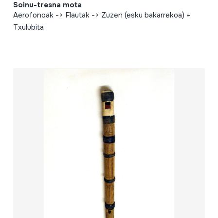
Soinu-tresna mota
Aerofonoak -> Flautak -> Zuzen (esku bakarrekoa) +
Txulubita