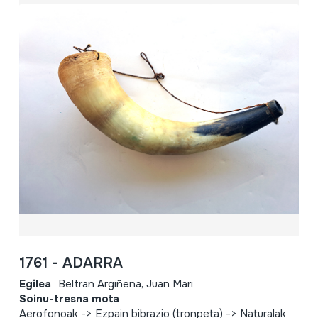
1761 - ADARRA
Egilea
Beltran Argiñena, Juan Mari
Soinu-tresna mota
Aerofonoak -> Ezpain bibrazio (tronpeta) -> Naturalak