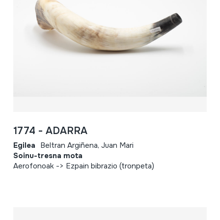
1774 - ADARRA
Egilea
Beltran Argiñena, Juan Mari
Soinu-tresna mota
Aerofonoak -> Ezpain bibrazio (tronpeta)