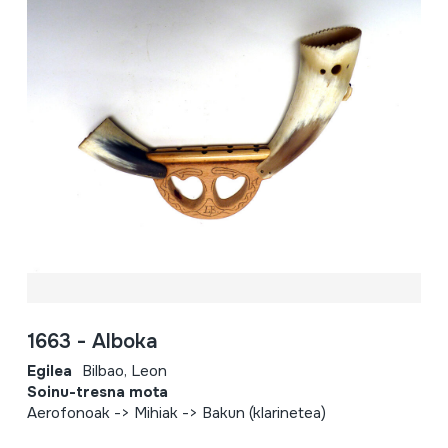
1663 - Alboka
Egilea
Bilbao, Leon
Soinu-tresna mota
Aerofonoak -> Mihiak -> Bakun (klarinetea)