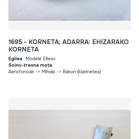
1695 - KORNETA; ADARRA: EHIZARAKO
KORNETA
Egilea
Modele Elless
Soinu-tresna mota
Aerofonoak -> Mihiak -> Bakun (klarinetea)