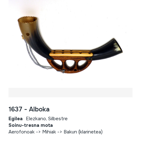
1637 - Alboka
Egilea
Elezkano, Silbestre
Soinu-tresna mota
Aerofonoak -> Mihiak -> Bakun (klarinetea)