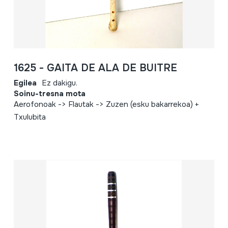
1625 - GAITA DE ALA DE BUITRE
Egilea
Ez dakigu.
Soinu-tresna mota
Aerofonoak -> Flautak -> Zuzen (esku bakarrekoa) +
Txulubita