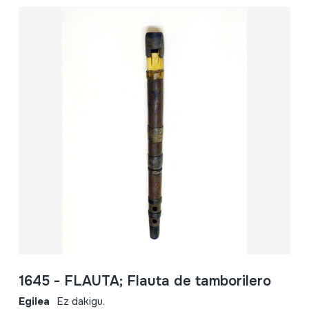
1645 - FLAUTA; Flauta de tamborilero
Egilea
Ez dakigu.