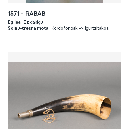
1571 - RABAB
Egilea
Ez dakigu.
Soinu-tresna mota
Kordofonoak -> Igurtzitakoa