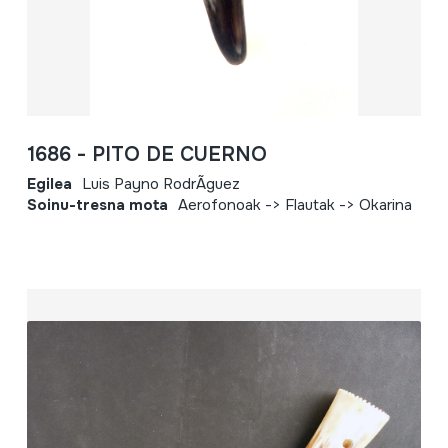
1686 - PITO DE CUERNO
Egilea
Luis Payno RodrÃ­guez
Soinu-tresna mota
Aerofonoak -> Flautak -> Okarina