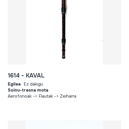
1614 - KAVAL
Egilea
Ez dakigu.
Soinu-tresna mota
Aerofonoak -> Flautak -> Zeiharra