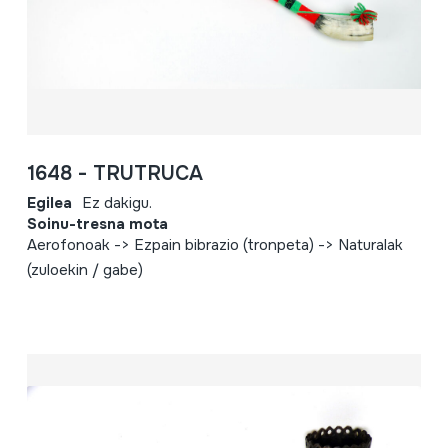
1648 - TRUTRUCA
Egilea
Ez dakigu.
Soinu-tresna mota
Aerofonoak -> Ezpain bibrazio (tronpeta) -> Naturalak
(zuloekin / gabe)