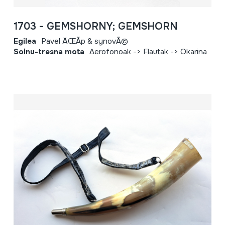
1703 - GEMSHORNY; GEMSHORN
Egilea
Pavel ÄŒÃ­p & synovÃ©
Soinu-tresna mota
Aerofonoak -> Flautak -> Okarina