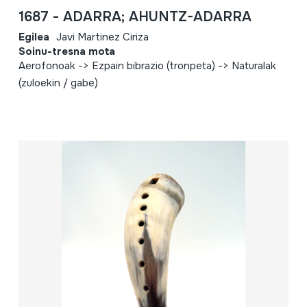
1687 - ADARRA; AHUNTZ-ADARRA
Egilea
Javi Martinez Ciriza
Soinu-tresna mota
Aerofonoak -> Ezpain bibrazio (tronpeta) -> Naturalak
(zuloekin / gabe)