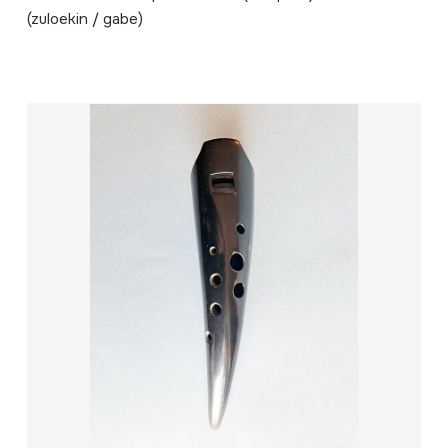
(zuloekin / gabe)