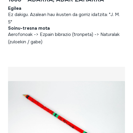
Egilea
Ez dakigu. Azalean hau ikusten da gorriz idatzita: "J. M.
S"
Soinu-tresna mota
Aerofonoak -> Ezpain bibrazio (tronpeta) -> Naturalak
(zuloekin / gabe)