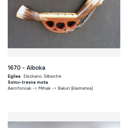
1670 - Alboka
Egilea
Elezkano, Silbestre
Soinu-tresna mota
Aerofonoak -> Mihiak -> Bakun (klarinetea)