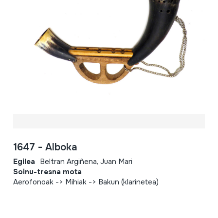
1647 - Alboka
Egilea
Beltran Argiñena, Juan Mari
Soinu-tresna mota
Aerofonoak -> Mihiak -> Bakun (klarinetea)