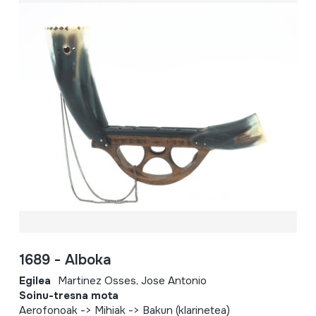
1689 - Alboka
Egilea
Martinez Osses, Jose Antonio
Soinu-tresna mota
Aerofonoak -> Mihiak -> Bakun (klarinetea)