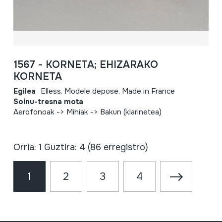
1567 - KORNETA; EHIZARAKO
KORNETA
Egilea
Elless. Modele depose. Made in France
Soinu-tresna mota
Aerofonoak -> Mihiak -> Bakun (klarinetea)
Orria: 1 Guztira: 4 (86 erregistro)
1
2
3
4