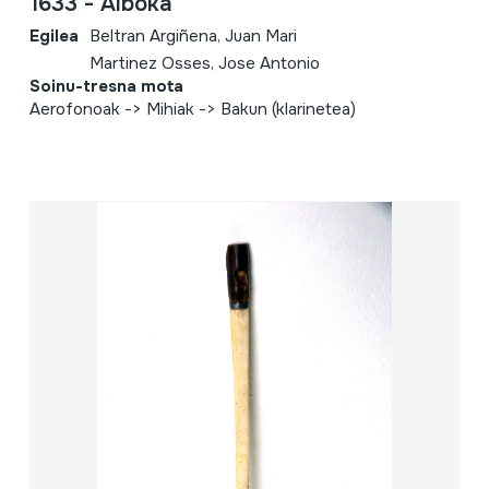
1633 - Alboka
Egilea
Beltran Argiñena, Juan Mari
Martinez Osses, Jose Antonio
Soinu-tresna mota
Aerofonoak -> Mihiak -> Bakun (klarinetea)