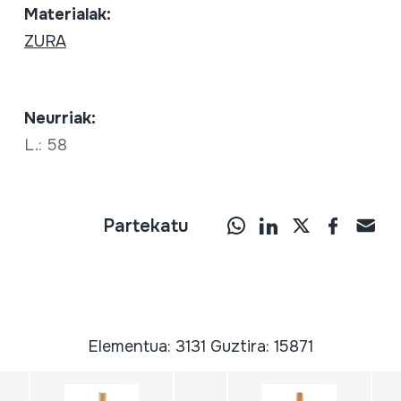
Materialak:
ZURA
Neurriak:
L.: 58
Partekatu
Elementua: 3131 Guztira: 15871