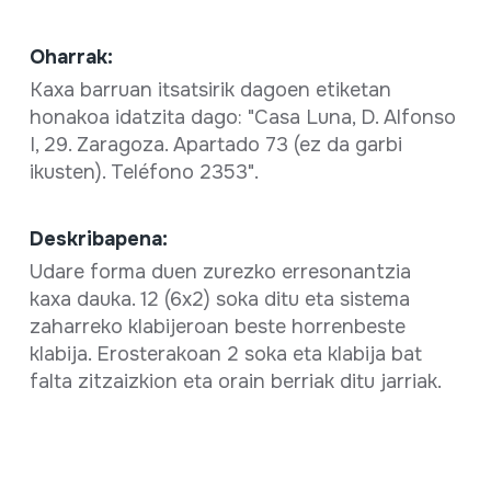
Oharrak:
Kaxa barruan itsatsirik dagoen etiketan
honakoa idatzita dago: "Casa Luna, D. Alfonso
I, 29. Zaragoza. Apartado 73 (ez da garbi
ikusten). Teléfono 2353".
Deskribapena:
Udare forma duen zurezko erresonantzia
kaxa dauka. 12 (6x2) soka ditu eta sistema
zaharreko klabijeroan beste horrenbeste
klabija. Erosterakoan 2 soka eta klabija bat
falta zitzaizkion eta orain berriak ditu jarriak.