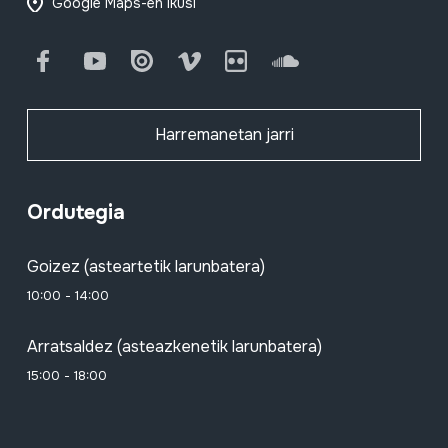
Google Maps-en ikusi
Facebook
Youtube
Issuu
Vimeo
Flickr
SoundCloud
Harremanetan jarri
Ordutegia
Goizez (asteartetik larunbatera)
10:00 - 14:00
Arratsaldez (asteazkenetik larunbatera)
15:00 - 18:00