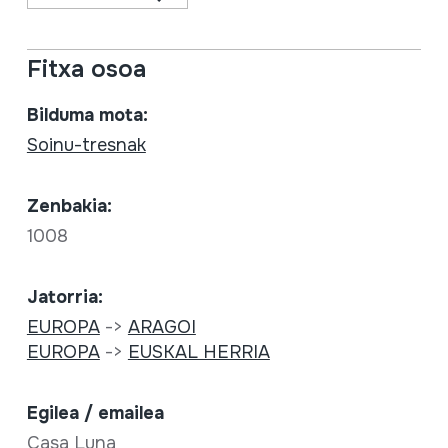
Fitxa osoa
Bilduma mota:
Soinu-tresnak
Zenbakia:
1008
Jatorria:
EUROPA
->
ARAGOI
EUROPA
->
EUSKAL HERRIA
Egilea / emailea
Casa Luna