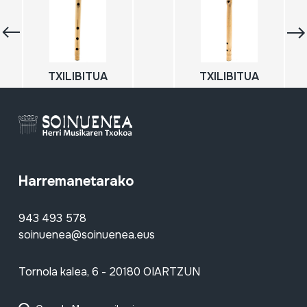
TXILIBITUA
TXILIBITUA
Harremanetarako
943 493 578
soinuenea@soinuenea.eus
Tornola kalea, 6 - 20180 OIARTZUN