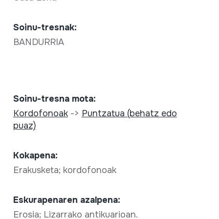
Soinu-tresnak:
BANDURRIA
Soinu-tresna mota:
Kordofonoak
->
Puntzatua (behatz edo
puaz)
Kokapena:
Erakusketa; kordofonoak
Eskurapenaren azalpena:
Erosia; Lizarrako antikuarioan.