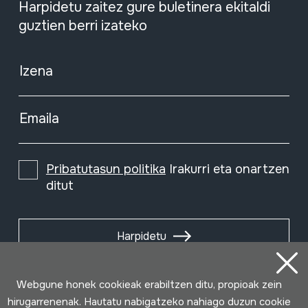
Harpidetu zaitez gure buletinera ekitaldi
guztien berri izateko
Izena
Emaila
Pribatutasun politika
Irakurri eta onartzen
ditut
Harpidetu
Webgune honek cookieak erabiltzen ditu, propioak zein
hirugarrenenak. Hautatu nabigatzeko nahiago duzun cookie