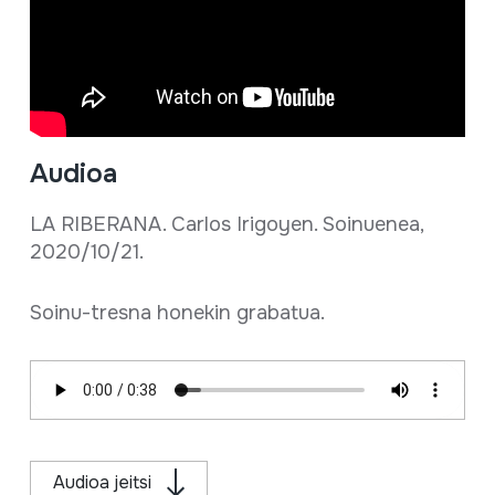
Audioa
LA RIBERANA. Carlos Irigoyen. Soinuenea,
2020/10/21.
Soinu-tresna honekin grabatua.
Audioa jeitsi