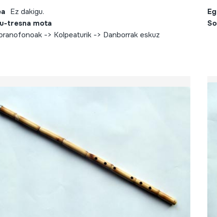
ea
Ez dakigu.
Eg
u-tresna mota
So
ranofonoak -> Kolpeaturik -> Danborrak eskuz