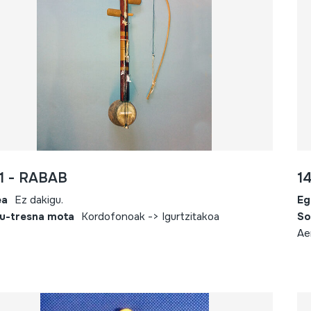
1 - RABAB
1
ea
Ez dakigu.
Eg
u-tresna mota
Kordofonoak -> Igurtzitakoa
So
Ae