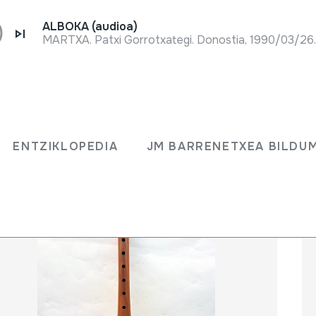
ALBOKA (audioa)
MARTXA. Patxi Gorrotxategi. Donostia, 1990/03/26
ENTZIKLOPEDIA
JM BARRENETXEA BILD
ENTZIKLOPEDIA
JM BARRENETXEA BILDU