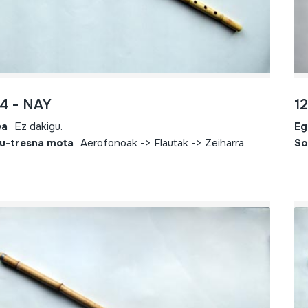
4 - NAY
1
ea
Ez dakigu.
Eg
u-tresna mota
Aerofonoak -> Flautak -> Zeiharra
So