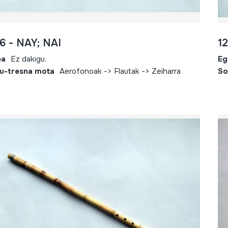
6 - NAY; NAI
1
ea
Ez dakigu.
Eg
u-tresna mota
Aerofonoak -> Flautak -> Zeiharra
So