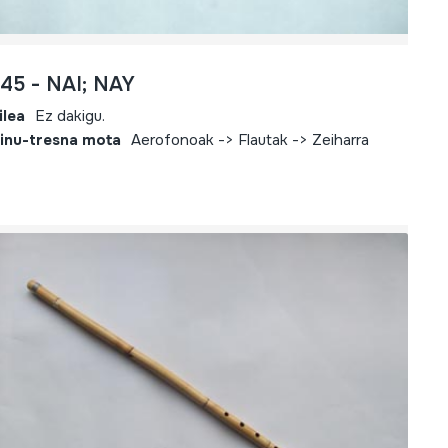
245 - NAI; NAY
ilea
Ez dakigu.
inu-tresna mota
Aerofonoak -> Flautak -> Zeiharra