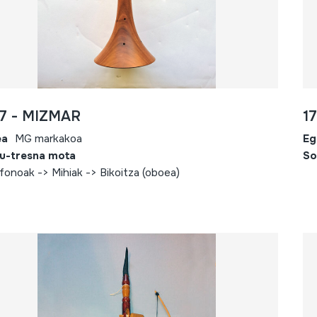
7 - MIZMAR
1
ea
MG markakoa
Eg
u-tresna mota
So
fonoak -> Mihiak -> Bikoitza (oboea)