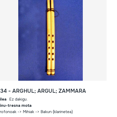
434 - ARGHUL; ARGUL; ZAMMARA
ilea
Ez dakigu.
inu-tresna mota
rofonoak -> Mihiak -> Bakun (klarinetea)