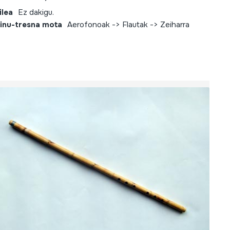
ilea
Ez dakigu.
inu-tresna mota
Aerofonoak -> Flautak -> Zeiharra