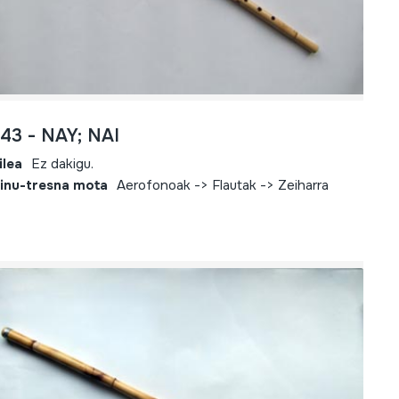
243 - NAY; NAI
ilea
Ez dakigu.
inu-tresna mota
Aerofonoak -> Flautak -> Zeiharra