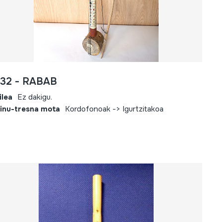
732 - RABAB
ilea
Ez dakigu.
inu-tresna mota
Kordofonoak -> Igurtzitakoa