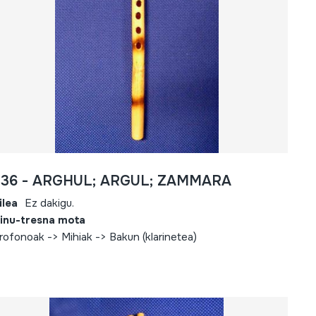
436 - ARGHUL; ARGUL; ZAMMARA
ilea
Ez dakigu.
inu-tresna mota
rofonoak -> Mihiak -> Bakun (klarinetea)