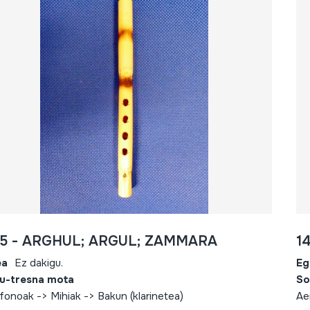
35 - ARGHUL; ARGUL; ZAMMARA
1
ea
Ez dakigu.
Eg
u-tresna mota
So
fonoak -> Mihiak -> Bakun (klarinetea)
Ae