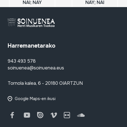
NAI; NAY
NAY; NAI
Harremanetarako
943 493 578
soinuenea@soinuenea.eus
Tornola kalea, 6 - 20180 OIARTZUN
Google Maps-en ikusi
Facebook
Youtube
Issuu
Vimeo
Flickr
SoundCloud