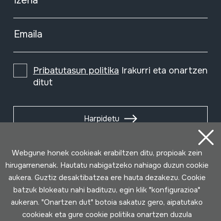
Izena
Emaila
Pribatutasun politika
Irakurri eta onartzen
ditut
Harpidetu
Webgune honek cookieak erabiltzen ditu, propioak zein
hirugarrenenak. Hautatu nabigatzeko nahiago duzun cookie
aukera. Guztiz desaktibatzea ere hauta dezakezu. Cookie
batzuk blokeatu nahi badituzu, egin klik "konfigurazioa"
aukeran. "Onartzen dut" botoia sakatuz gero, aipatutako
cookieak eta gure cookie politika onartzen duzula