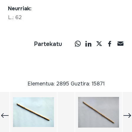
Neurriak:
L.: 62
Partekatu
Elementua: 2895 Guztira: 15871