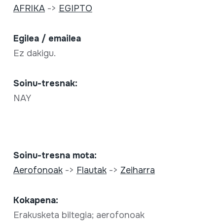
AFRIKA
->
EGIPTO
Egilea / emailea
Ez dakigu.
Soinu-tresnak:
NAY
Soinu-tresna mota:
Aerofonoak
->
Flautak
->
Zeiharra
Kokapena:
Erakusketa biltegia; aerofonoak