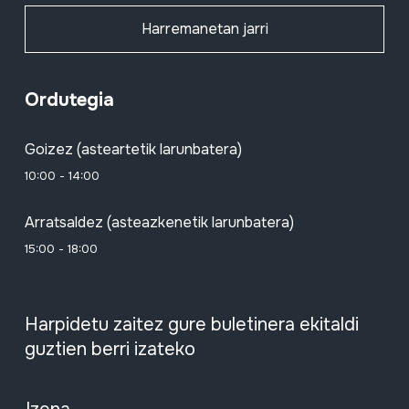
Harremanetan jarri
Ordutegia
Goizez (asteartetik larunbatera)
10:00 - 14:00
Arratsaldez (asteazkenetik larunbatera)
15:00 - 18:00
Harpidetu zaitez gure buletinera ekitaldi
guztien berri izateko