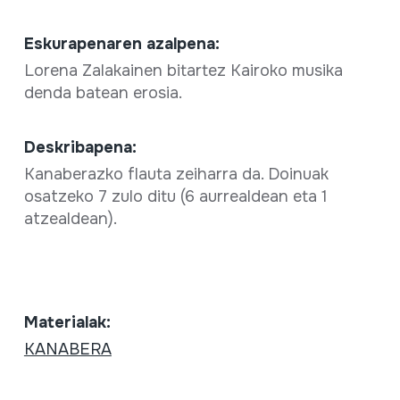
Eskurapenaren azalpena:
Lorena Zalakainen bitartez Kairoko musika
denda batean erosia.
Deskribapena:
Kanaberazko flauta zeiharra da. Doinuak
osatzeko 7 zulo ditu (6 aurrealdean eta 1
atzealdean).
Materialak:
KANABERA