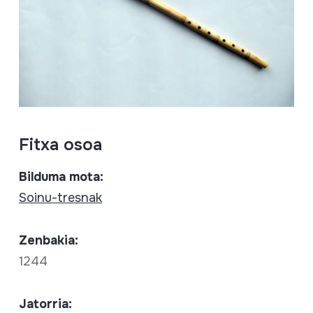
Fitxa osoa
Bilduma mota:
Soinu-tresnak
Zenbakia:
1244
Jatorria: