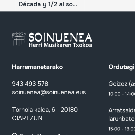
Década y 1/2 al son de la Tradición; Alujú. El sabor y la Música de Cuenca
Harremanetarako
Ordutegi
943 493 578
Goizez (a
soinuenea@soinuenea.eus
10:00 - 14:0
Tornola kalea, 6 - 20180
Arratsald
OIARTZUN
larunbate
15:00 - 18:0