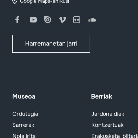
Google Maps-en ikusi
Facebook
Youtube
Issuu
Vimeo
Flickr
SoundCloud
Harremanetan jarri
Museoa
Berriak
Ordutegia
Jardunaldiak
Sarrerak
Kontzertuak
Nola iritsi
Erakusketa ibiltari