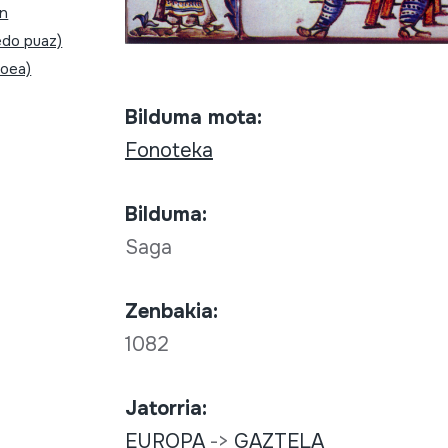
en
edo puaz)
boea)
Bilduma mota:
Fonoteka
Bilduma:
Saga
Zenbakia:
1082
Jatorria:
EUROPA
->
GAZTELA