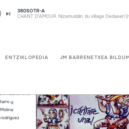
380SOTR-A
ENTZIKLOPEDIA
JM BARRENETXEA BILDU
gonés, Virginia
ra, Laud y
usión: Nacho Amo
tarro y
Molina:
 rodríguez