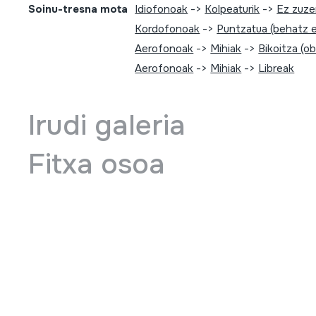
Soinu-tresna mota
Idiofonoak
->
Kolpeaturik
->
Ez zuz
Kordofonoak
->
Puntzatua (behatz 
Aerofonoak
->
Mihiak
->
Bikoitza (o
Aerofonoak
->
Mihiak
->
Libreak
Irudi galeria
Fitxa osoa