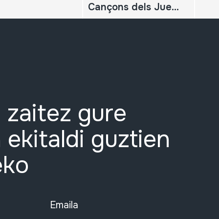
Cançons dels Jueus Catalans; Cançons dels Jueus Espanyoles; Canciones de los Judíos Catalanes; Canciones Judeo-españolas
 zaitez gure
 ekitaldi guztien
eko
Emaila