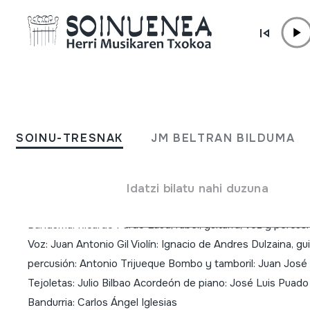
Edukira zuzenean joan
SOINU-TRESNAK
Cántate Una
SOINU-TRESNAK
JM BELTRAN BILDUMA
Egilea
Arándano Voz y percusión: Inmaculada Aragones, Belén Ara
Idatzi bilatu nahi duzuna
Moratilla, Pilar Ramón, Celia García, Ángel Fernández Guitar
Bandurria: Ricardo Pardo Laud, rabel, guitarra, voz y perc
Voz: Juan Antonio Gil Violín: Ignacio de Andres Dulzaina, gui
percusión: Antonio Trijueque Bombo y tamboril: Juan José 
Tejoletas: Julio Bilbao Acordeón de piano: José Luis Puado
Bandurria: Carlos Ángel Iglesias