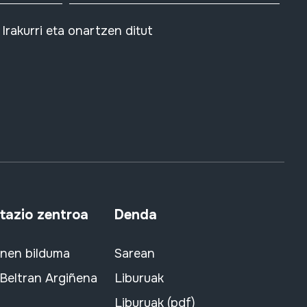
Irakurri eta onartzen ditut
azio zentroa
Denda
snen bilduma
Sarean
 Beltran Argiñena
Liburuak
Liburuak (pdf)