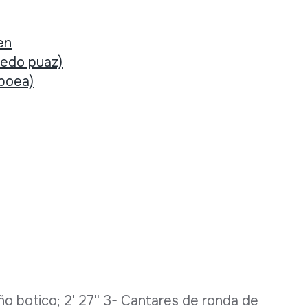
en
 edo puaz)
oboea)
Niño botico; 2' 27'' 3- Cantares de ronda de