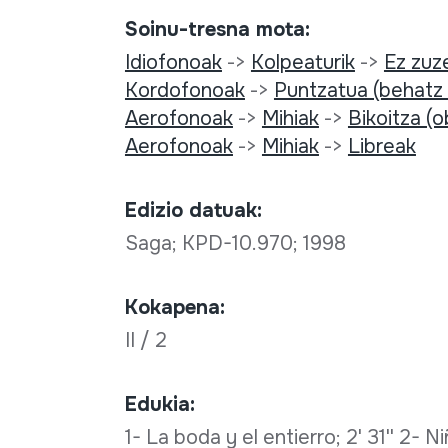
Soinu-tresna mota:
Idiofonoak
->
Kolpeaturik
->
Ez zuz
Kordofonoak
->
Puntzatua (behatz
Aerofonoak
->
Mihiak
->
Bikoitza (
Aerofonoak
->
Mihiak
->
Libreak
Edizio datuak:
Saga; KPD-10.970; 1998
Kokapena:
II / 2
Edukia:
1- La boda y el entierro; 2' 31'' 2- 