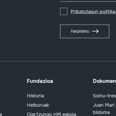
Pribatutasun politika
Harpidetu
Fundazioa
Dokument
Historia
Soinu-tre
Helburuak
Juan Mari
bilduma
a
Oiartzungo HM eskola