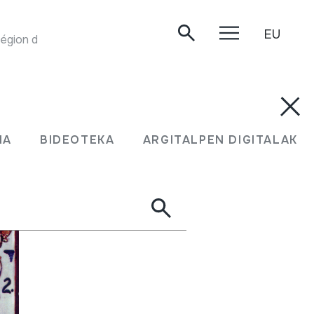
EU
CHANT D'AMOUR. Nizamuddin, du village Dedaseri (région de Phalodi). Rajasthan vièles et guimbardes. Le Chant du Monde. Collection Musée de l'Homme. LDX 74 839.
MA
BIDEOTEKA
ARGITALPEN DIGITALAK