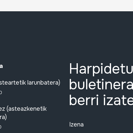
Harpidetu
a
buletinera
steartetik larunbatera)
0
berri izat
ez (asteazkenetik
ra)
Izena
0