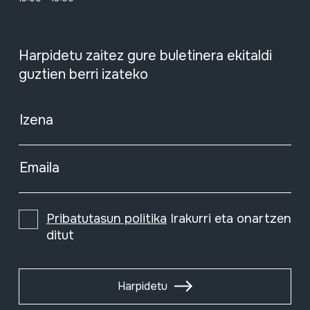
Harpidetu zaitez gure buletinera ekitaldi
guztien berri izateko
Izena
Emaila
Pribatutasun politika
Irakurri eta onartzen
ditut
Harpidetu