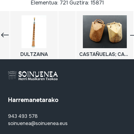
Elementua: 721 Guztira: 15871
DULTZAINA
CASTAÑUELAS; CASTAÑUELAS DE PADIR EL AGINALDO EN ARAMENDIA
Harremanetarako
943 493 578
soinuenea@soinuenea.eus