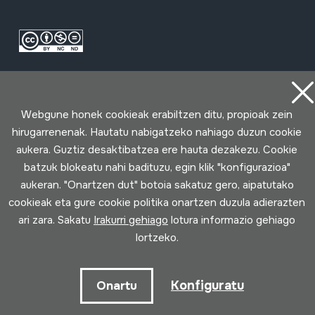
Webgune honek cookieak erabiltzen ditu, propioak zein
hirugarrenenak. Hautatu nabigatzeko nahiago duzun cookie
aukera. Guztiz desaktibatzea ere hauta dezakezu. Cookie
Erabilpen baldintzak
Pribatutasun politika
Cookie politika
batzuk blokeatu nahi badituzu, egin klik "konfigurazioa"
aukeran. "Onartzen dut" botoia sakatuz gero, aipatutako
Loturak garatua
cookieak eta gure cookie politika onartzen duzula adierazten
ari zara. Sakatu
Irakurri gehiago
lotura informazio gehiago
lortzeko.
Konfiguratu
Onartu