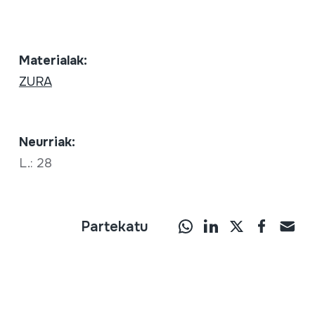
Materialak:
ZURA
Neurriak:
L.: 28
Partekatu