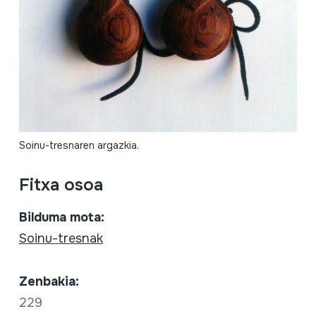
Soinu-tresnaren argazkia.
Fitxa osoa
Bilduma mota:
Soinu-tresnak
Zenbakia:
229