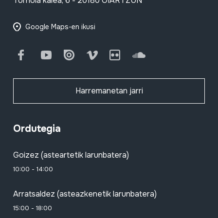
Tornola kalea, 6 - 20180 OIARTZUN
Google Maps-en ikusi
Facebook
Youtube
Issuu
Vimeo
Flickr
SoundCloud
Harremanetan jarri
Ordutegia
Goizez (asteartetik larunbatera)
10:00 - 14:00
Arratsaldez (asteazkenetik larunbatera)
15:00 - 18:00