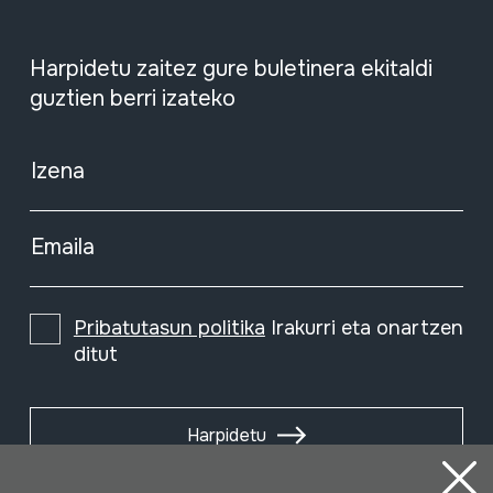
Harpidetu zaitez gure buletinera ekitaldi
guztien berri izateko
Izena
Emaila
Pribatutasun politika
Irakurri eta onartzen
ditut
Harpidetu