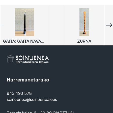
GAITA; GAITA NAVARRA; DULZAINA; DULTZAINA
ZURNA
Harremanetarako
943 493 578
soinuenea@soinuenea.eus