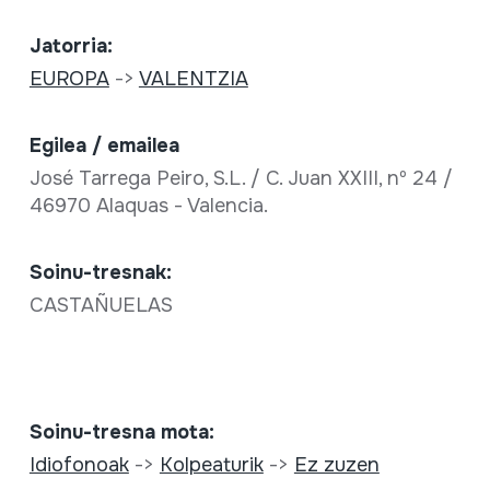
Jatorria:
EUROPA
->
VALENTZIA
Egilea / emailea
José Tarrega Peiro, S.L. / C. Juan XXIII, nº 24 /
46970 Alaquas - Valencia.
Soinu-tresnak:
CASTAÑUELAS
Soinu-tresna mota:
Idiofonoak
->
Kolpeaturik
->
Ez zuzen