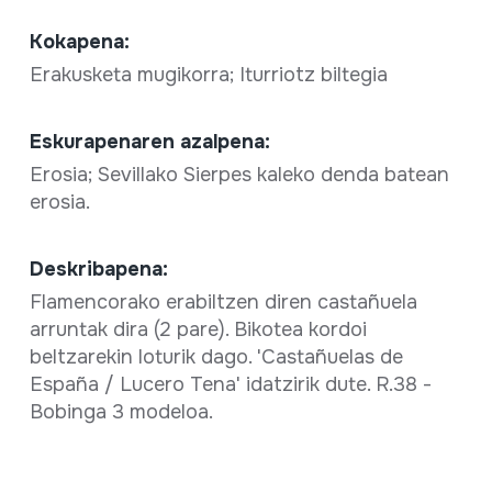
Kokapena:
Erakusketa mugikorra; Iturriotz biltegia
Eskurapenaren azalpena:
Erosia; Sevillako Sierpes kaleko denda batean
erosia.
Deskribapena:
Flamencorako erabiltzen diren castañuela
arruntak dira (2 pare). Bikotea kordoi
beltzarekin loturik dago. 'Castañuelas de
España / Lucero Tena' idatzirik dute. R.38 -
Bobinga 3 modeloa.