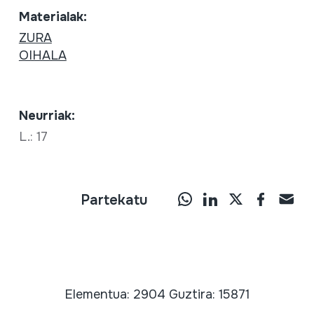
Materialak:
ZURA
OIHALA
Neurriak:
L.: 17
Partekatu
Elementua: 2904 Guztira: 15871