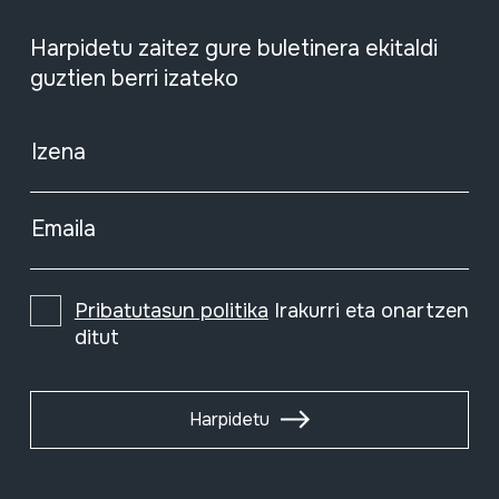
Harpidetu zaitez gure buletinera ekitaldi
guztien berri izateko
Izena
Emaila
Pribatutasun politika
Irakurri eta onartzen
ditut
Harpidetu