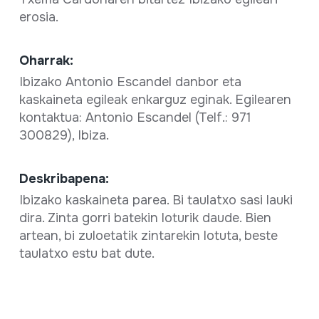
erosia.
Oharrak:
Ibizako Antonio Escandel danbor eta
kaskaineta egileak enkarguz eginak. Egilearen
kontaktua: Antonio Escandel (Telf.: 971
300829), Ibiza.
Deskribapena:
Ibizako kaskaineta parea. Bi taulatxo sasi lauki
dira. Zinta gorri batekin loturik daude. Bien
artean, bi zuloetatik zintarekin lotuta, beste
taulatxo estu bat dute.