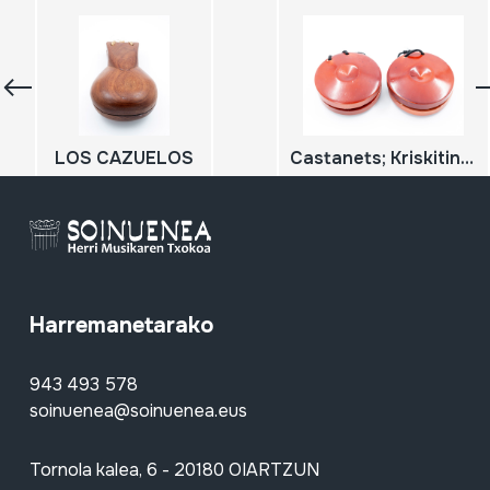
LOS CAZUELOS
Castanets; Kriskitinak
Harremanetarako
943 493 578
soinuenea@soinuenea.eus
Tornola kalea, 6 - 20180 OIARTZUN