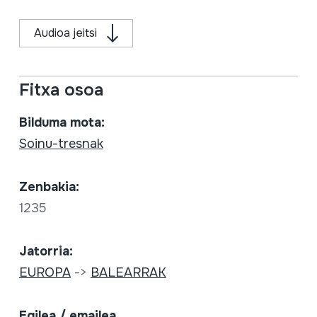
Audioa jeitsi
Fitxa osoa
Bilduma mota:
Soinu-tresnak
Zenbakia:
1235
Jatorria:
EUROPA
->
BALEARRAK
Egilea / emailea