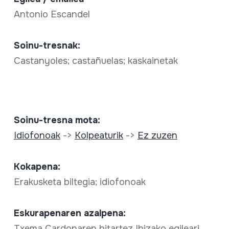
Antonio Escandel
Soinu-tresnak:
Castanyoles; castañuelas; kaskainetak
Soinu-tresna mota:
Idiofonoak
->
Kolpeaturik
->
Ez zuzen
Kokapena:
Erakusketa biltegia; idiofonoak
Eskurapenaren azalpena:
Txema Cardonaren bitartez Ibizako egileari