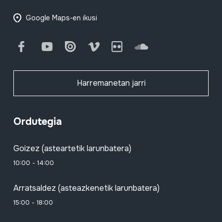
Google Maps-en ikusi
Facebook
Youtube
Issuu
Vimeo
Flickr
SoundCloud
Harremanetan jarri
Ordutegia
Goizez (asteartetik larunbatera)
10:00 - 14:00
Arratsaldez (asteazkenetik larunbatera)
15:00 - 18:00