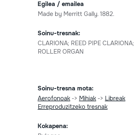
Egilea / emailea
Made by Merritt Gally. 1882.
Soinu-tresnak:
CLARIONA; REED PIPE CLARIONA
ROLLER ORGAN
Soinu-tresna mota:
Aerofonoak
->
Mihiak
->
Libreak
Erreproduzitzeko tresnak
Kokapena: