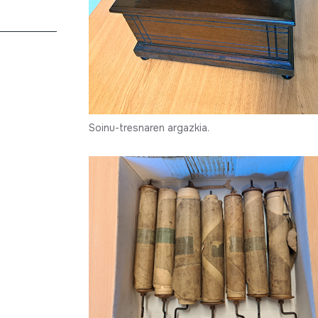
Soinu-tresnaren argazkia.