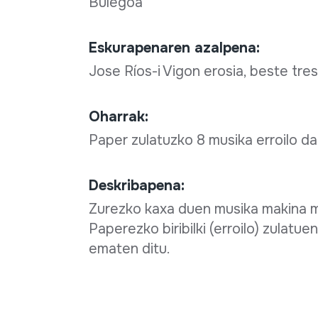
Bulegoa
Eskurapenaren azalpena:
Jose Ríos-i Vigon erosia, beste tre
Oharrak:
Paper zulatuzko 8 musika erroilo d
Deskribapena:
Zurezko kaxa duen musika makina m
Paperezko biribilki (erroilo) zulatue
ematen ditu.