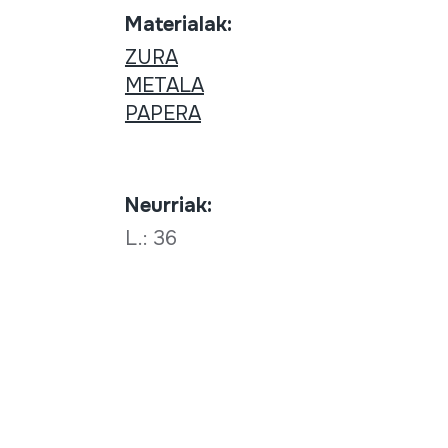
Materialak:
ZURA
METALA
PAPERA
Neurriak:
L.: 36