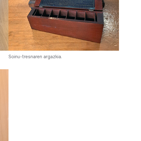
Soinu-tresnaren argazkia.