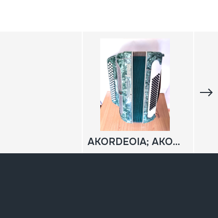
AKORDEOIA; AKORDEOI KROMATIKOA; SOINU-HANDIA