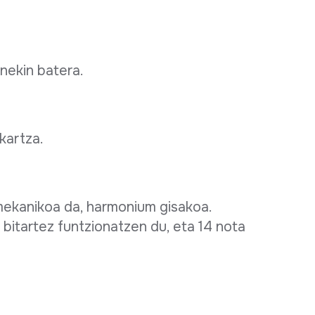
snekin batera.
akartza.
ekanikoa da, harmonium gisakoa.
n bitartez funtzionatzen du, eta 14 nota