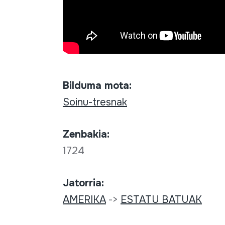
Bilduma mota:
Soinu-tresnak
Zenbakia:
1724
Jatorria:
AMERIKA
->
ESTATU BATUAK