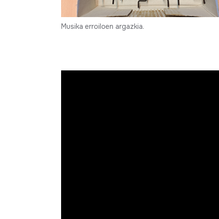
Musika erroiloen argazkia.