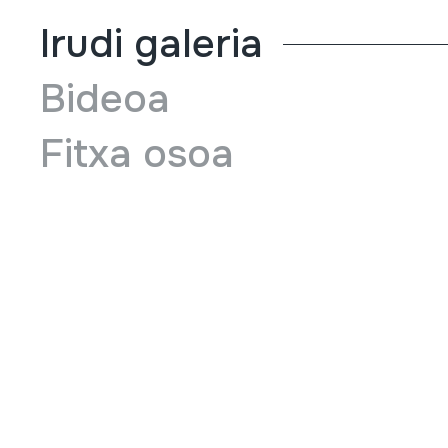
Irudi galeria
Bideoa
Fitxa osoa